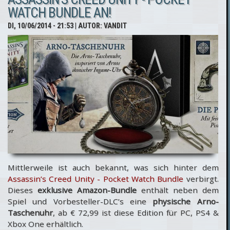
Der
WATCH BUNDLE AN!
Song
DI, 10/06/2014 - 21:53
| AUTOR:
VANDIT
aus dem
E3 2014-
CGI-
Trailer
Mittlerweile ist auch bekannt, was sich hinter dem
Assassin’s Creed Unity - Pocket Watch Bundle
verbirgt.
Dieses
exklusive Amazon-Bundle
enthält neben dem
Spiel und Vorbesteller-DLC’s eine
physische Arno-
Taschenuhr
, ab € 72,99 ist diese Edition für PC, PS4 &
Xbox One erhältlich.