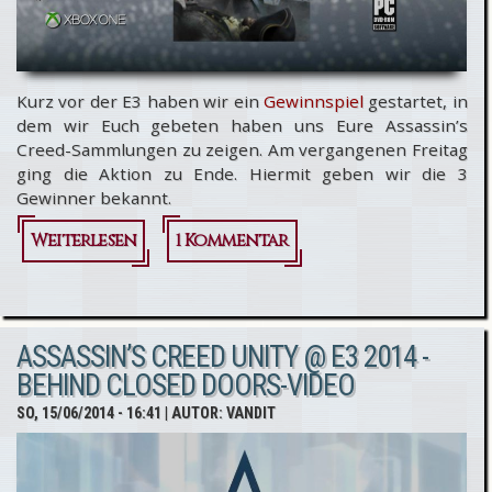
Kurz vor der E3 haben wir ein
Gewinnspiel
gestartet, in
dem wir Euch gebeten haben uns Eure Assassin’s
Creed-Sammlungen zu zeigen. Am vergangenen Freitag
ging die Aktion zu Ende. Hiermit geben wir die 3
Gewinner bekannt.
Weiterlesen
über
1 Kommentar
Assassin’s
Creed Pre
ASSASSIN’S CREED UNITY @ E3 2014 -
E3 2014
BEHIND CLOSED DOORS-VIDEO
Gewinnspiel
SO, 15/06/2014 - 16:41
| AUTOR:
VANDIT
- Die
Gewinner