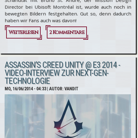
Schandtat mit Bruno St. Andre, der Mission Design
Director bei Ubisoft Montréal ist, wurde auch noch in
bewegten Bildern festgehalten. Gut so, denn dadurch
haben wir Fans auch was davon!
Weiterlesen
über
2 Kommentare
Video-
Interview
ASSASSIN’S CREED UNITY @ E3 2014 -
mit
VIDEO-INTERVIEW ZUR NEXT-GEN-
Bruno St.
TECHNOLOGIE
Andre
MO, 16/06/2014 - 04:33
| AUTOR:
VANDIT
über
Assassin’s
Creed
Unity