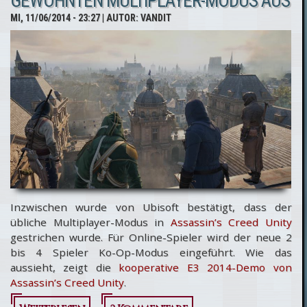
GEWOHNTEN MULTIPLAYER-MODUS AUS
entdeckt!
MI, 11/06/2014 - 23:27
| AUTOR:
VANDIT
Inzwischen wurde von Ubisoft bestätigt, dass der
übliche Multiplayer-Modus in
Assassin’s Creed Unity
gestrichen wurde. Für Online-Spieler wird der neue 2
bis 4 Spieler Ko-Op-Modus eingeführt. Wie das
aussieht, zeigt die
kooperative E3 2014-Demo von
Assassin’s Creed Unity
.