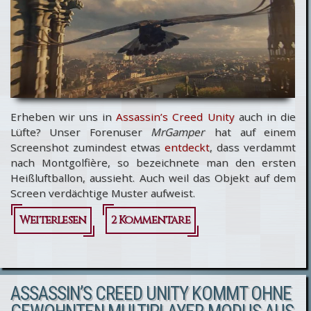
Ubisoft
reagiert
auf
Sexismus-
Vorwürfe
Erheben wir uns in
Assassin’s Creed Unity
auch in die
Lüfte? Unser Forenuser
MrGamper
hat auf einem
Screenshot zumindest etwas
entdeckt
, dass verdammt
nach Montgolfière, so bezeichnete man den ersten
Heißluftballon, aussieht. Auch weil das Objekt auf dem
Screen verdächtige Muster aufweist.
Weiterlesen
über Assassin's
2 Kommentare
Creed Unity -
Heißluftballon
ASSASSIN’S CREED UNITY KOMMT OHNE
in Screenshot