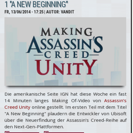
1 "A NEW BEGINNING"
E3 2014 -
FR, 13/06/2014 - 17:25
| AUTOR:
VANDIT
Behind
Closed
Doors-
Video
Die amerikanische Seite IGN hat diese Woche ein fast
14 Minuten langes Making Of-Video von
Assassin’s
Creed Unity
online gestellt. Im ersten Teil mit dem Titel
"A New Beginning" plaudern die Entwickler von Ubisoft
über die Neuerfindung der Assassin’s Creed-Reihe auf
den Next-Gen-Plattformen.