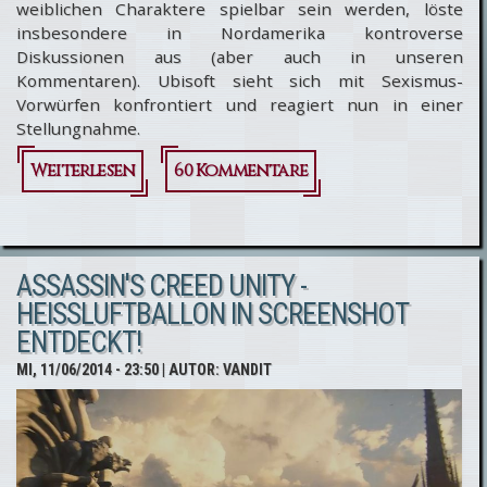
weiblichen Charaktere spielbar sein werden, löste
insbesondere in Nordamerika kontroverse
Diskussionen aus (aber auch in unseren
Kommentaren). Ubisoft sieht sich mit Sexismus-
Vorwürfen konfrontiert und reagiert nun in einer
Stellungnahme.
Weiterlesen
über
60 Kommentare
Assassin’s
Creed
ASSASSIN'S CREED UNITY -
Unity wird
HEISSLUFTBALLON IN SCREENSHOT E
keine
NTDECKT!
weiblichen
MI, 11/06/2014 - 23:50
| AUTOR:
VANDIT
spielbaren
Charaktere
bieten,