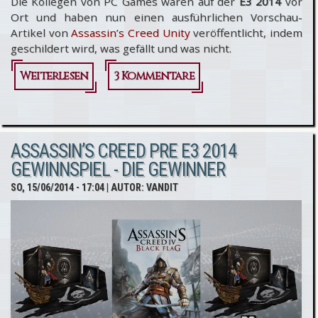
Die Kollegen von PC Games waren auf der
E3 2014
vor
Ort und haben nun einen ausführlichen Vorschau-
Artikel von
Assassin’s Creed Unity
veröffentlicht, indem
geschildert wird, was gefällt und was nicht.
Weiterlesen
über
3 Kommentare
Assassin’s
Creed
ASSASSIN’S CREED PRE E3 2014
Unity -
GEWINNSPIEL - DIE GEWINNER
Vorschau-
SO, 15/06/2014 - 17:04
| AUTOR:
VANDIT
Artikel
von PC
Games