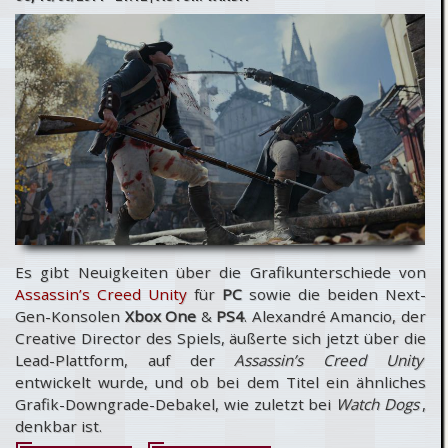
Interview
zur Next-
Gen-
Technologie
Es gibt Neuigkeiten über die Grafikunterschiede von
Assassin’s Creed Unity
für
PC
sowie die beiden Next-
Gen-Konsolen
Xbox One
&
PS4
. Alexandré Amancio, der
Creative Director des Spiels, äußerte sich jetzt über die
Lead-Plattform, auf der
Assassin’s Creed Unity
entwickelt wurde, und ob bei dem Titel ein ähnliches
Grafik-Downgrade-Debakel, wie zuletzt bei
Watch Dogs
,
denkbar ist.