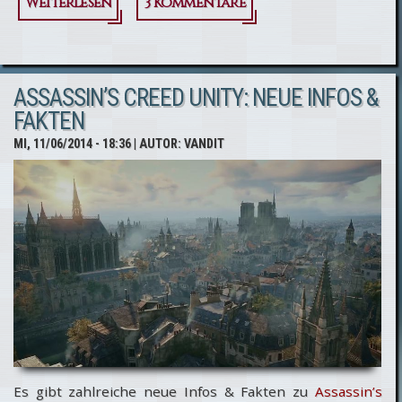
Weiterlesen
über
3 Kommentare
Assassin’s
Creed Unity
ASSASSIN’S CREED UNITY: NEUE INFOS &
kommt
FAKTEN
ohne
MI, 11/06/2014 - 18:36
| AUTOR:
VANDIT
gewohnten
Multiplayer-
Modus aus
Es gibt zahlreiche neue Infos & Fakten zu
Assassin’s