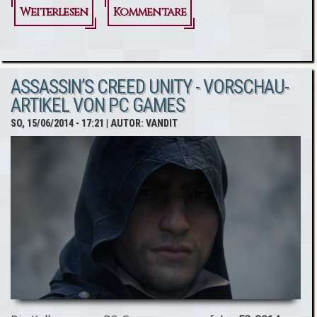
Weiterlesen
über
Kommentare
Assassin’s
Creed
ASSASSIN’S CREED UNITY - VORSCHAU-
Unity &
ARTIKEL VON PC GAMES
die Grafik
SO, 15/06/2014 - 17:21
| AUTOR:
VANDIT
am PC &
den
Konsolen