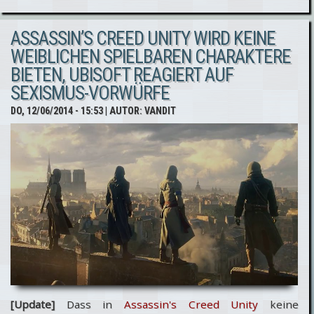
Creed
ASSASSIN’S CREED UNITY WIRD KEINE
Unity -
WEIBLICHEN SPIELBAREN CHARAKTERE
Vorschau
BIETEN, UBISOFT REAGIERT AUF
-Video
SEXISMUS-VORWÜRFE
von
DO, 12/06/2014 - 15:53
| AUTOR:
VANDIT
PCGames
[Update]
Dass in
Assassin's Creed Unity
keine