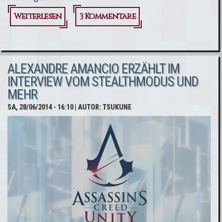
Weiterlesen
über AC
3 Kommentare
Unity -
Euer
ALEXANDRE AMANCIO ERZÄHLT IM
Assassine
INTERVIEW VOM STEALTHMODUS UND
im TV-
MEHR
Spot
SA, 28/06/2014 - 16:10
| AUTOR:
TSUKUNE