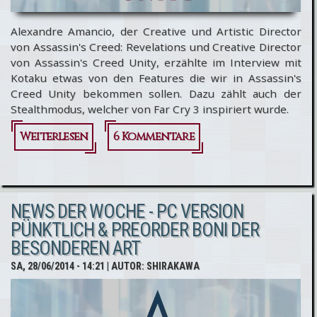
Alexandre Amancio, der Creative und Artistic Director
von Assassin's Creed: Revelations und Creative Director
von Assassin's Creed Unity, erzählte im Interview mit
Kotaku etwas von den Features die wir in Assassin's
Creed Unity bekommen sollen. Dazu zählt auch der
Stealthmodus, welcher von Far Cry 3 inspiriert wurde.
Weiterlesen
6 Kommentare
über
Alexandre
Amancio
NEWS DER WOCHE - PC VERSION
erzählt im
PÜNKTLICH & PREORDER BONI DER
Interview
BESONDEREN ART
vom
SA, 28/06/2014 - 14:21
| AUTOR:
SHIRAKAWA
Stealthmodus
und mehr