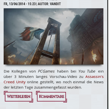
FR, 13/06/2014 - 15:23
| AUTOR:
VANDIT
PS3 nicht
realisierbar
Die Kollegen von
PCGames
haben bei
You Tube
ein
über 3 Minuten langes Vorschau-Video zu
Assassin’s
Creed Unity
online gestellt, wo noch einmal die News
der letzten Tage zusammengefasst wurden.
Weiterlesen
über
Kommentare
Assassin’s