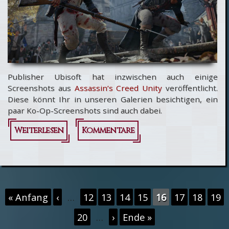
Publisher Ubisoft hat inzwischen auch einige
Screenshots aus
Assassin’s Creed Unity
veröffentlicht.
Diese könnt Ihr in unseren Galerien besichtigen, ein
paar Ko-Op-Screenshots sind auch dabei.
Weiterlesen
über
Kommentare
Assassin’s
Creed Unity
- Erste
Seiten
« Anfang
‹
…
12
13
14
15
16
17
18
19
Screenshots
20
…
›
Ende »
online