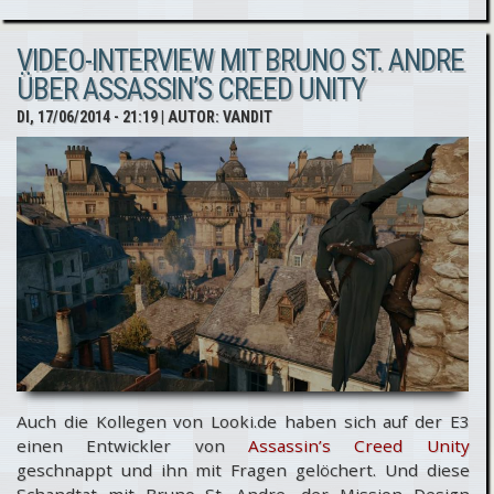
- PC Version
VIDEO-INTERVIEW MIT BRUNO ST. ANDRE
pünktlich &
ÜBER ASSASSIN’S CREED UNITY
PreOrder
DI, 17/06/2014 - 21:19
| AUTOR:
VANDIT
Boni der
besonderen
Art
Auch die Kollegen von Looki.de haben sich auf der E3
einen Entwickler von
Assassin’s Creed Unity
geschnappt und ihn mit Fragen gelöchert. Und diese