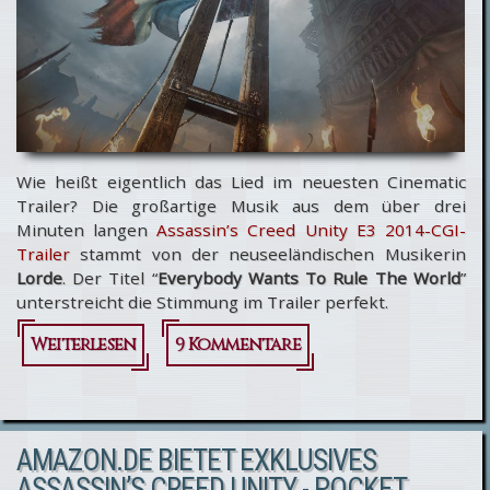
Wie heißt eigentlich das Lied im neuesten Cinematic
Trailer? Die großartige Musik aus dem über drei
Minuten langen
Assassin’s Creed Unity E3 2014-CGI-
Trailer
stammt von der neuseeländischen Musikerin
Lorde
. Der Titel “
Everybody Wants To Rule The World
”
unterstreicht die Stimmung im Trailer perfekt.
Weiterlesen
über
9 Kommentare
Assassin’s
Creed
AMAZON.DE BIETET EXKLUSIVES
Unity -
ASSASSIN’S CREED UNITY - POCKET