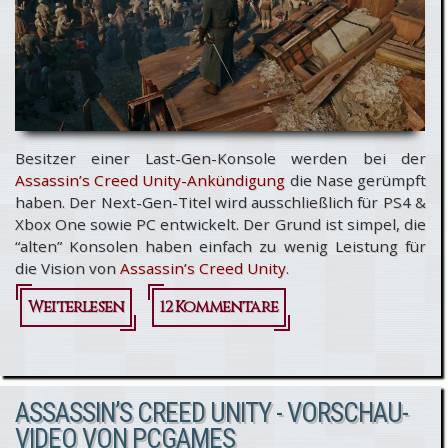
Konsolen
Besitzer einer Last-Gen-Konsole werden bei der
Assassin’s Creed Unity-Ankündigung
die Nase gerümpft
haben. Der Next-Gen-Titel wird ausschließlich für PS4 &
Xbox One sowie PC entwickelt. Der Grund ist simpel, die
“alten” Konsolen haben einfach zu wenig Leistung für
die Vision von
Assassin’s Creed Unity
.
Weiterlesen
über
12 Kommentare
Assassin’s
Creed
ASSASSIN’S CREED UNITY - VORSCHAU-
Unity auf
VIDEO VON PCGAMES
Xbox 360 &