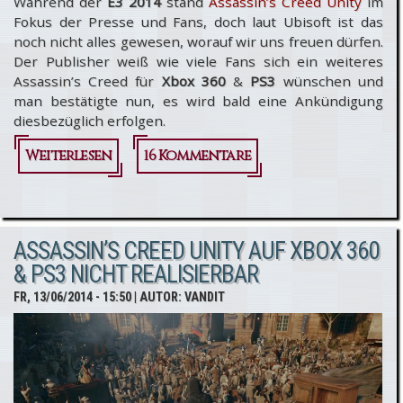
Während der
E3 2014
stand
Assassin’s Creed Unity
im
Fokus der Presse und Fans, doch laut Ubisoft ist das
noch nicht alles gewesen, worauf wir uns freuen dürfen.
Der Publisher weiß wie viele Fans sich ein weiteres
Assassin’s Creed für
Xbox 360
&
PS3
wünschen und
man bestätigte nun, es wird bald eine Ankündigung
diesbezüglich erfolgen.
Weiterlesen
über
16 Kommentare
Ubisoft
bestätigt
ASSASSIN’S CREED UNITY AUF XBOX 360
neues
& PS3 NICHT REALISIERBAR
Assassin’s
FR, 13/06/2014 - 15:50
| AUTOR:
VANDIT
Creed
für die
“alten”