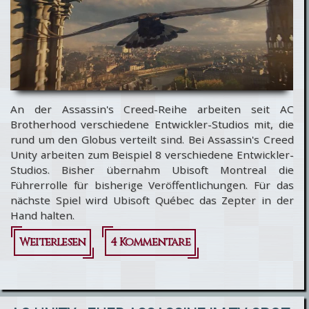
An der Assassin's Creed-Reihe arbeiten seit AC
Brotherhood verschiedene Entwickler-Studios mit, die
rund um den Globus verteilt sind. Bei Assassin's Creed
Unity arbeiten zum Beispiel 8 verschiedene Entwickler-
Studios. Bisher übernahm Ubisoft Montreal die
Führerrolle für bisherige Veröffentlichungen. Für das
nächste Spiel wird Ubisoft Québec das Zepter in der
Hand halten.
Weiterlesen
über Ubisoft
4 Kommentare
Québec ist der
nächste Führer