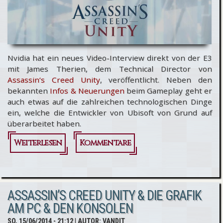
Nvidia hat ein neues Video-Interview direkt von der E3
mit James Therien, dem Technical Director von
Assassin’s Creed Unity
, veröffentlicht. Neben den
bekannten
Infos & Neuerungen
beim Gameplay geht er
auch etwas auf die zahlreichen technologischen Dinge
ein, welche die Entwickler von Ubisoft von Grund auf
überarbeitet haben.
Weiterlesen
über
Kommentare
Assassin’s
Creed Unity
ASSASSIN’S CREED UNITY & DIE GRAFIK
@ E3 2014 -
AM PC & DEN KONSOLEN
Video-
SO, 15/06/2014 - 21:12
| AUTOR:
VANDIT