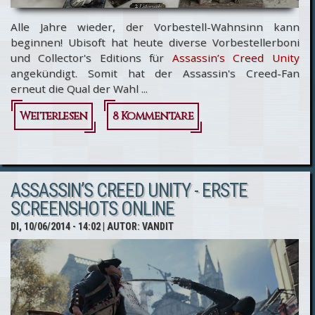
Alle Jahre wieder, der Vorbestell-Wahnsinn kann
beginnen! Ubisoft hat heute diverse Vorbestellerboni
und Collector's Editions für
Assassin’s Creed Unity
angekündigt. Somit hat der Assassin's Creed-Fan
erneut die Qual der Wahl ...
Weiterlesen
über Assassin’s
8 Kommentare
Creed Unity -
Vorbestellerboni
ASSASSIN’S CREED UNITY - ERSTE
bekannt &
SCREENSHOTS ONLINE
Collector's
DI, 10/06/2014 - 14:02
| AUTOR:
VANDIT
Editions!