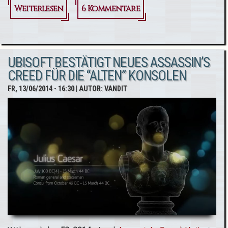
Weiterlesen
über
6 Kommentare
Making
Assassin’s
UBISOFT BESTÄTIGT NEUES ASSASSIN’S
Creed
CREED FÜR DIE “ALTEN” KONSOLEN
Unity -
FR, 13/06/2014 - 16:30
| AUTOR:
VANDIT
Teil 1 "A
New
Beginning"