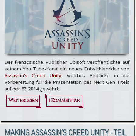
Der französische Publisher Ubisoft veröffentlichte auf
seinem You Tube-Kanal ein neues Entwicklervideo von
Assassin’s Creed Unity
, welches Einblicke in die
Vorbereitung für die Präsentation des Next Gen-Titels
auf der
E3 2014
gewährt.
Weiterlesen
über
1 Kommentar
Assassin’s
Creed
MAKING ASSASSIN’S CREED UNITY - TEIL
Unity @