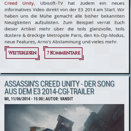
Creed Unity
, Ubisoft-TV hat zudem ein neues
informatives Video direkt von der E3 2014 am Start. Wir
haben uns die Mühe gemacht alle bisher bekannten
Neuigkeiten aufzulisten. Zum Beispiel verrät Euch
dieser Artikel mehr über die teils glanzvolle, teils
düstere & dreckige Metropole Paris, den Ko-Op-Modus,
neue Features, Arno’s Abstammung und vieles mehr.
Weiterlesen
über
7 Kommentare
Assassin’s
Creed
ASSASSIN’S CREED UNITY - DER SONG
Unity:
AUS DEM E3 2014-CGI-TRAILER
Neue
MI, 11/06/2014 - 15:00
| AUTOR:
VANDIT
Infos &
Fakten