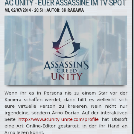
AC UNITY - EUER ASSASSINE IM TV-SPOT
einer weiteren
MI, 02/07/2014 - 20:51
| AUTOR:
SHIRAKAWA
Assassin's Creed
Veröffentlichung
Wenn ihr es in Persona nie zu einem Star vor der
Kamera schaffen werdet, dann hilft es vielleicht sich
eure virtuelle Person zu kreieren. Nein nicht nur
irgendeine, sondern Arno Dorian. Auf der interaktiven
Seite
http://www.acunity-unite.com/profile
hat Ubisoft
eine Art Online-Editor gestartet, in der ihr Hand an
Arno legen könnt.