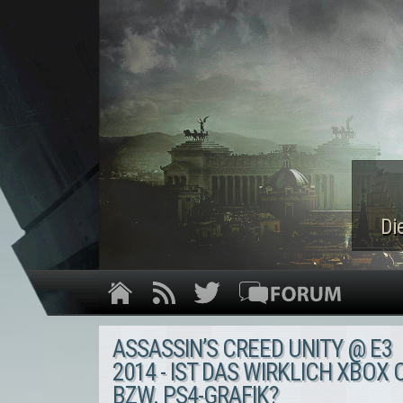
Di
ASSASSIN’S CREED UNITY @ E3
2014 - IST DAS WIRKLICH XBOX 
BZW. PS4-GRAFIK?