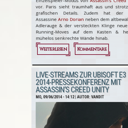
Einzelspieler-Modus von
Assassin’s Creed 
vor. Paris sieht traumhaft aus und strotz
grafischen Details. Zudem hat der
Assassine
Arno Dorian
neben dem altbewä
Adlerauge & der versteckten Klinge neue
Running-Moves auf dem Kasten & he
mühelos senkrechte Wände hinab.
Weiterlesen
über
Kommentare
Assassin’s
Creed Unity
LIVE-STREAMS ZUR UBISOFT E3
@ E3 2014 - Die
2014-PRESSEKONFERENZ MIT
ASSASSIN’S CREED UNITY
Singleplayer-
MO, 09/06/2014 - 14:12
| AUTOR:
VANDIT
Demo im
Video