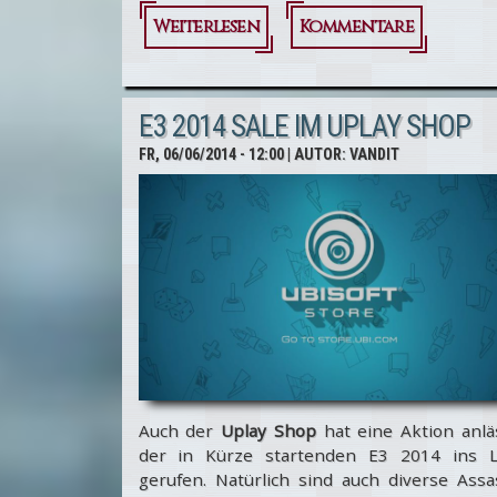
Weiterlesen
über E3 2014:
Kommentare
Assassin’s
Creed Unity-
E3 2014 SALE IM UPLAY SHOP
Plakat mit
FR, 06/06/2014 - 12:00
| AUTOR:
VANDIT
vier
Charakteren
gesichtet!
Auch der
Uplay Shop
hat eine Aktion anlä
der in Kürze startenden E3 2014 ins 
gerufen. Natürlich sind auch diverse Assa