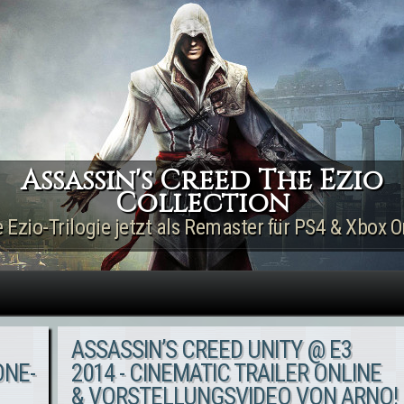
Direkt zum Inhalt
Assassin's Creed The Ezio
Collection
e Ezio-Trilogie jetzt als Remaster für PS4 & Xbox O
ASSASSIN’S CREED UNITY @ E3
ONE-
2014 - CINEMATIC TRAILER ONLINE
& VORSTELLUNGSVIDEO VON ARNO!