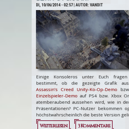
DI, 10/06/2014 - 02:57
| AUTOR:
VANDIT
Einige Konsoleros unter Euch fragen
bestimmt, ob die gezeigte Grafik au
Assassin’s Creed Unity-Ko-Op-Demo
bzw.
Einzelspieler-Demo
auf PS4 bzw. Xbox O
atemberaubend aussehen wird, wie in de
Präsentationen? PC-Nutzer bekommen op
höchstwahrscheinlich die beste Version geli
Weiterlesen
über
3 Kommentare