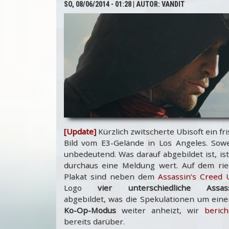
SO, 08/06/2014 - 01:28
| AUTOR:
VANDIT
Creed Unity
[Update]
Kürzlich zwitscherte Ubisoft ein fr
Bild vom E3-Gelände in Los Angeles. Sowe
unbedeutend. Was darauf abgebildet ist, is
durchaus eine Meldung wert. Auf dem rie
Plakat sind neben dem
Assassin’s Creed 
Logo
vier unterschiedliche Assas
abgebildet, was die Spekulationen um ein
Ko-Op-Modus
weiter anheizt, wir
berich
bereits darüber.