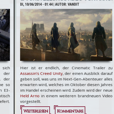
DI, 10/06/2014 - 01:44
| AUTOR:
VANDIT
 sich
Hier ist er endlich, der Cinematic Trailer zu
s der
Assassin’s Creed Unity
, der einen Ausblick darauf
 der
geben soll, was uns im Next-Gen-Abenteuer alles
ne so
erwarten wird, welches im Oktober diesen Jahres
n E3-
im Handel erscheinen wird. Zudem wird der neue
tisch
Held Arno
in einem weiteren brandneuen Video
efert.
vorgestellt.
Weiterlesen
über Assassin’s
Kommentare