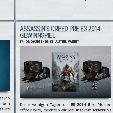
teasert
Assassin’s
Creed Unity-
ASSASSIN’S CREED PRE E3 2014-
Präsentation
GEWINNSPIEL
auf der E3
FR, 06/06/2014 - 08:53
| AUTOR:
VANDIT
2014 an
sslich
Leben
Da in wenigen Tagen die
E3 2014
ihre Pforten
ssin’s
öffnen wird, möchten wir mit unserem
Assassin’s