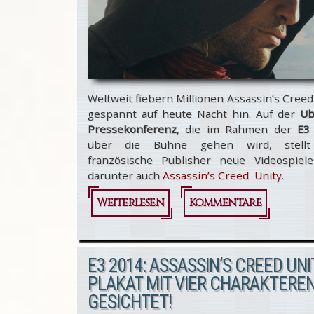
Weltweit fiebern Millionen Assassin’s Cree
gespannt auf heute Nacht hin. Auf der
Ub
Pressekonferenz
, die im Rahmen der
E3
über die Bühne gehen wird, stellt
französische Publisher neue Videospiele
darunter auch
Assassin’s Creed Unity
.
Weiterlesen
über Live-
Kommentare
Streams zur
Ubisoft E3 2014-
E3 2014: ASSASSIN’S CREED UNI
Pressekonferenz
PLAKAT MIT VIER CHARAKTERE
GESICHTET!
mit Assassin’s