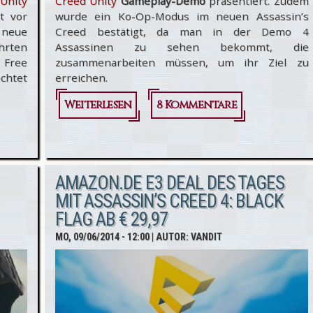
Unity
Creed Unity
Gameplay-Demo
präsentiert. Zudem
t vor
wurde ein Ko-Op-Modus im neuen Assassin’s
 neue
Creed bestätigt, da man in der Demo 4
hrten
Assassinen zu sehen bekommt, die
 Free
zusammenarbeiten müssen, um ihr Ziel zu
chtet
erreichen.
Weiterlesen
über
8 Kommentare
Assassin’s
Creed
Unity @
AMAZON.DE E3 DEAL DES TAGES
MIT ASSASSIN’S CREED 4: BLACK
E3 2014 -
FLAG AB € 29,97
Erstes 4
MO, 09/06/2014 - 12:00
| AUTOR:
VANDIT
Spieler Ko-
Op-
Gameplay