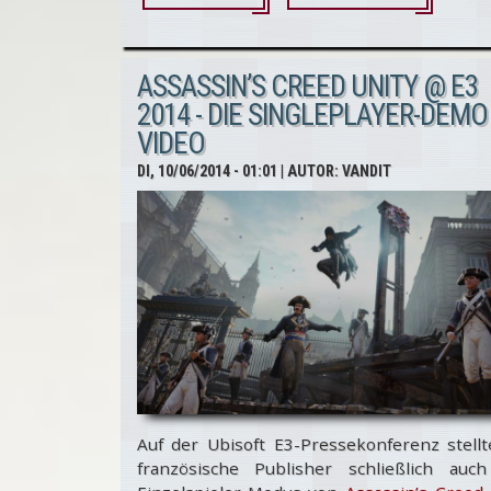
Assassin’s
Creed
ASSASSIN’S CREED UNITY @ E3
Unity @
2014 - DIE SINGLEPLAYER-DEMO
VIDEO
E3 2014 -
DI, 10/06/2014 - 01:01
| AUTOR:
VANDIT
Ist das
wirklich
Xbox
One-
bzw. PS4-
Grafik?
Auf der Ubisoft E3-Pressekonferenz stellt
französische Publisher schließlich auc