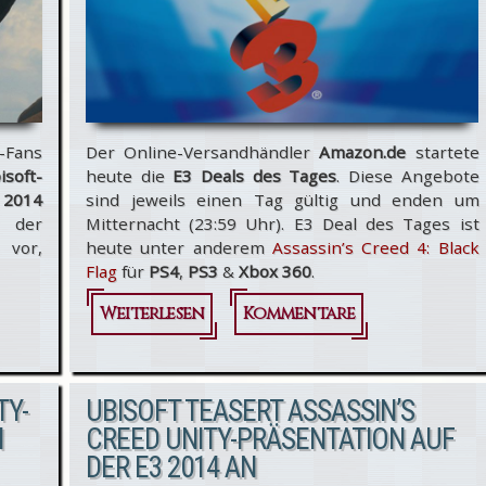
-Video
d-Fans
Der Online-Versandhändler
Amazon.de
startete
isoft-
heute die
E3 Deals des Tages
. Diese Angebote
 2014
sind jeweils einen Tag gültig und enden um
 der
Mitternacht (23:59 Uhr). E3 Deal des Tages ist
 vor,
heute unter anderem
Assassin’s Creed 4: Black
Flag
für
PS4
,
PS3
&
Xbox 360
.
Weiterlesen
über
Kommentare
Amazon.de
E3 Deal des
TY-
UBISOFT TEASERT ASSASSIN’S
Tages mit
N
CREED UNITY-PRÄSENTATION AUF
DER E3 2014 AN
Assassin’s