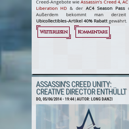
Creed-Angebote wie
Assassin’s Creed 4
,
AC
Liberation HD
& der
AC4 Season Pass
d
Außerdem bekommt man derzeit
Ubicollectibles-Artikel 40% Rabatt
gewährt.
Weiterlesen
über
Kommentare
E3
2014
Sale
im
Uplay
ASSASSIN'S CREED UNITY:
CREATIVE DIRECTOR ENTHÜLLT
Shop
DO, 05/06/2014 - 19:44
| AUTOR:
LONG DANZI