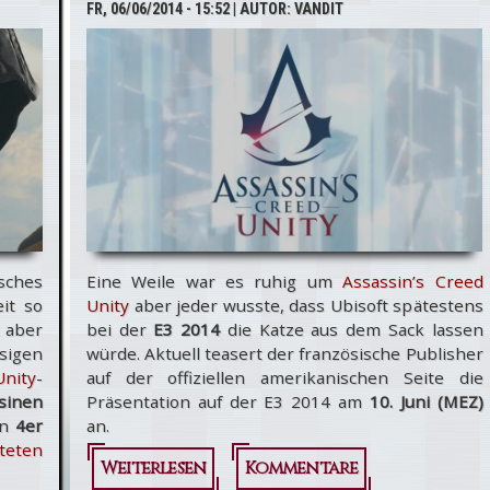
FR, 06/06/2014 - 15:52
| AUTOR:
VANDIT
Creed 4:
Black Flag
ab € 29,97
isches
Eine Weile war es ruhig um
Assassin’s Creed
it so
Unity
aber jeder wusste, dass Ubisoft spätestens
t aber
bei der
E3 2014
die Katze aus dem Sack lassen
sigen
würde. Aktuell teasert der französische Publisher
Unity
-
auf der offiziellen amerikanischen Seite die
sinen
Präsentation auf der E3 2014 am
10. Juni (MEZ)
en
4er
an.
teten
Weiterlesen
über Ubisoft
Kommentare