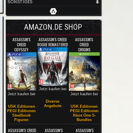
SONSTIGES
AMAZON.DE SHOP
ASSASSIN'S
ASSASSIN'S CREED
ASSASSIN'S
CREED
ROGUE REMASTERED
CREED
ODYSSEY
ORIGINS
Jetzt kaufen bei
Jetzt kaufen bei
Jetzt kaufen bei
Diverse
Angebote
USK Editionen
USK Editionen
PEGI Editionen
PEGI Editionen
Steelbook
Xbox One S-
Figuren
Bundles
ASSASSIN'S CREED
ASSASSIN'S
ASSASSIN'S