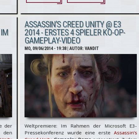
Creed Unity @ E3
2014 - Cinematic
ASSASSIN’S CREED UNITY @ E3
Trailer online &
 IM
2014 - ERSTES 4 SPIELER KO-OP-
GAMEPLAY-VIDEO
Vorstellungsvideo
MO, 09/06/2014 - 19:38
| AUTOR:
VANDIT
von Arno!
e der
Weltpremiere: Im Rahmen der Microsoft E3-
h den
Pressekonferenz wurde eine erste
Assassin’s