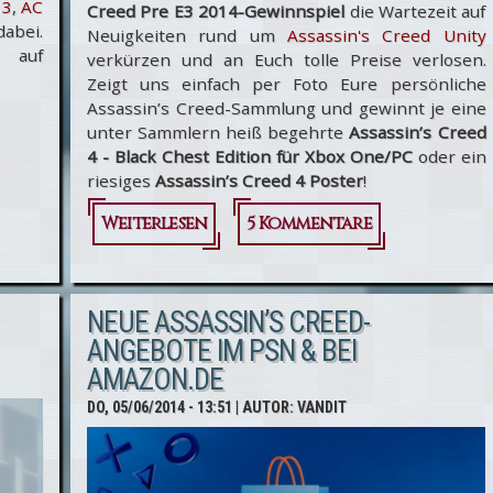
 3
,
AC
Creed Pre E3 2014-Gewinnspiel
die Wartezeit auf
abei.
Neuigkeiten rund um
Assassin's Creed Unity
 auf
verkürzen und an Euch tolle Preise verlosen.
Zeigt uns einfach per Foto Eure persönliche
Assassin’s Creed-Sammlung und gewinnt je eine
unter Sammlern heiß begehrte
Assassin’s Creed
4 - Black Chest Edition für Xbox One/PC
oder ein
riesiges
Assassin’s Creed 4 Poster
!
Weiterlesen
über
5 Kommentare
Assassin’s
Creed Pre
NEUE ASSASSIN’S CREED-
E3 2014-
ANGEBOTE IM PSN & BEI
AMAZON.DE
Gewinnspiel
DO, 05/06/2014 - 13:51
| AUTOR:
VANDIT