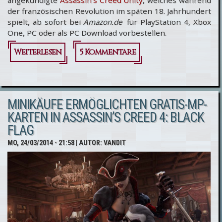
angekündigte
Assassin’s Creed Unity
, welches während
der französischen Revolution im späten 18. Jahrhundert
spielt, ab sofort bei
Amazon.de
für PlayStation 4, Xbox
One, PC oder als PC Download vorbestellen.
Weiterlesen
über Assassin’s
5 Kommentare
Creed Unity
bei Amazon.de
MINIKÄUFE ERMÖGLICHTEN GRATIS-MP-
ab sofort
KARTEN IN ASSASSIN’S CREED 4: BLACK
vorbestellbar!
FLAG
MO, 24/03/2014 - 21:58
| AUTOR:
VANDIT