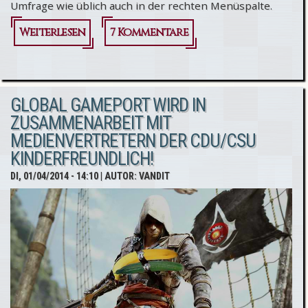
Umfrage wie üblich auch in der rechten Menüspalte.
Weiterlesen
über
7 Kommentare
Neue
Umfrage:
GLOBAL GAMEPORT WIRD IN
Willst
ZUSAMMENARBEIT MIT
Du jedes
MEDIENVERTRETERN DER CDU/CSU
Jahr
KINDERFREUNDLICH!
einen
DI, 01/04/2014 - 14:10
| AUTOR:
VANDIT
neuen
Ableger
der
Assassin’s
Creed-