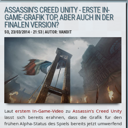
ASSASSIN’S CREED UNITY - ERSTE IN-
Black
GAME-GRAFIK TOP, ABER AUCH IN DER
Flag -
FINALEN VERSION?
Season
SO, 23/03/2014 - 21:53
| AUTOR:
VANDIT
Pass für
PS4 & PS3
reduziert
Laut
erstem In-Game-Video
zu
Assassin’s Creed Unity
lässt sich bereits erahnen, dass die Grafik für den
frühen Alpha-Status des Spiels bereits jetzt umwerfend