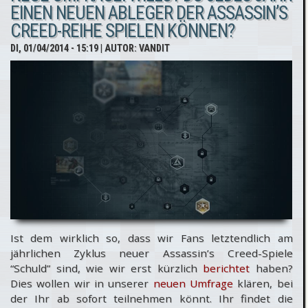
EINEN NEUEN ABLEGER DER ASSASSIN’S
CREED-REIHE SPIELEN KÖNNEN?
DI, 01/04/2014 - 15:19
| AUTOR:
VANDIT
Ist dem wirklich so, dass wir Fans letztendlich am
jährlichen Zyklus neuer Assassin’s Creed-Spiele
“Schuld” sind, wie wir erst kürzlich
berichtet
haben?
Dies wollen wir in unserer
neuen Umfrage
klären, bei
der Ihr ab sofort teilnehmen könnt. Ihr findet die