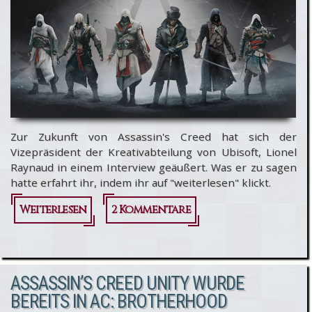
Zur Zukunft von Assassin's Creed hat sich der
Vizepräsident der Kreativabteilung von Ubisoft, Lionel
Raynaud in einem Interview geäußert. Was er zu sagen
hatte erfahrt ihr, indem ihr auf "weiterlesen" klickt.
Weiterlesen
über
2 Kommentare
Assassin's
Creed
ASSASSIN’S CREED UNITY WURDE
weiterhin
BEREITS IN AC: BROTHERHOOD
in