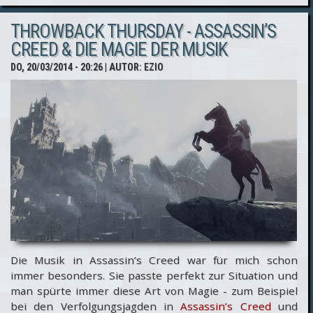
kündigt
THROWBACK THURSDAY - ASSASSIN’S
Assassin’s
CREED & DIE MAGIE DER MUSIK
Creed
DO, 20/03/2014 - 20:26
| AUTOR:
EZIO
Unity
an &
zeigt
erstes
In-Game-
Video!
Die Musik in Assassin’s Creed war für mich schon
immer besonders. Sie passte perfekt zur Situation und
man spürte immer diese Art von Magie - zum Beispiel
bei den Verfolgungsjagden in
Assassin’s Creed
und