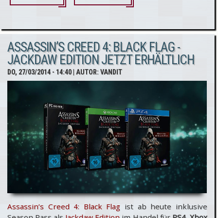
Creed Unity
wurde bereits
ASSASSIN’S CREED 4: BLACK FLAG -
in AC:
JACKDAW EDITION JETZT ERHÄLTLICH
Brotherhood
DO, 27/03/2014 - 14:40
| AUTOR:
VANDIT
angedeutet!
Assassin’s Creed 4: Black Flag
ist ab heute inklusive
Season Pass als
Jackdaw Edition
im Handel für
PS4
,
Xbox