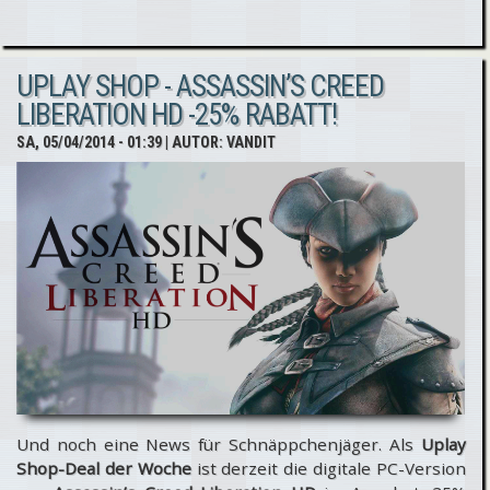
coolste
Gameheld
UPLAY SHOP - ASSASSIN’S CREED
aller
LIBERATION HD -25% RABATT!
Zeiten ist
SA, 05/04/2014 - 01:39
| AUTOR:
VANDIT
Ezio
Auditore
da
Firenze
Und noch eine News für Schnäppchenjäger. Als
Uplay
Shop-Deal der Woche
ist derzeit die digitale PC-Version