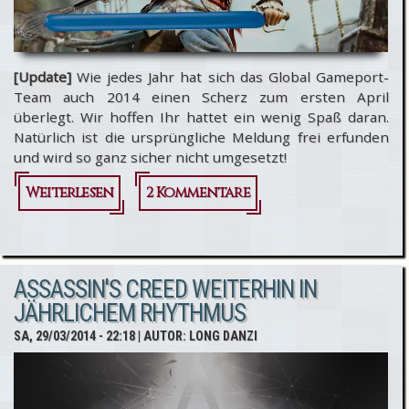
Reihe
spielen
[Update]
Wie jedes Jahr hat sich das Global Gameport-
können?
Team auch 2014 einen Scherz zum ersten April
überlegt. Wir hoffen Ihr hattet ein wenig Spaß daran.
Natürlich ist die ursprüngliche Meldung frei erfunden
und wird so ganz sicher nicht umgesetzt!
Weiterlesen
über Global
2 Kommentare
Gameport wird in
Zusammenarbeit
ASSASSIN'S CREED WEITERHIN IN
mit
JÄHRLICHEM RHYTHMUS
Medienvertretern
SA, 29/03/2014 - 22:18
| AUTOR:
LONG DANZI
der CDU/CSU
kinderfreundlich!