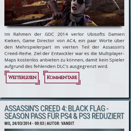
Im Rahmen der GDC 2014 verlor Ubisofts Damien
Kieken, Game Director von AC4, ein paar Worte über
den Mehrspielerpart im vierten Teil der Assassin’s
Creed-Reihe. Ziel der Entwickler war es die Multiplayer-
Maps kostenlos anbieten zu können, damit kein Spieler
aufgrund des fehlenden DLC’s ausgegrenzt wird.
Weiterlesen
Kommentare
über
Minikäufe
ermöglichten
ASSASSIN’S CREED 4: BLACK FLAG -
Gratis-MP-
SEASON PASS FÜR PS4 & PS3 REDUZIERT
Karten in
MO, 24/03/2014 - 00:03
| AUTOR:
VANDIT
Assassin’s