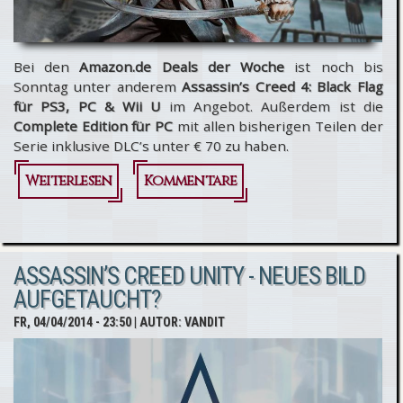
Bei den
Amazon.de Deals der Woche
ist noch bis
Sonntag unter anderem
Assassin’s Creed 4: Black Flag
für PS3, PC & Wii U
im Angebot. Außerdem ist die
Complete Edition für PC
mit allen bisherigen Teilen der
Serie inklusive DLC’s unter € 70 zu haben.
Weiterlesen
über
Kommentare
Assassin’s
Creed 4 &
ASSASSIN’S CREED UNITY - NEUES BILD
AC
AUFGETAUCHT?
Complete
FR, 04/04/2014 - 23:50
| AUTOR:
VANDIT
Edition
jetzt bei
Amazon.de