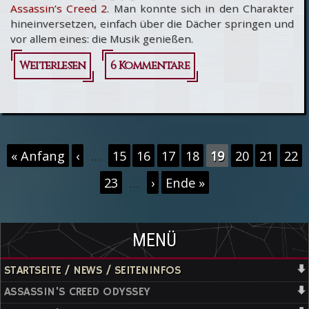
Assassin’s Creed 2
. Man konnte sich in den Charakter
hineinversetzen, einfach über die Dächer springen und
vor allem eines: die Musik genießen.
Weiterlesen
über
6 Kommentare
Throwback
Thursday -
Assassin’s
Seiten
« Anfang
‹
…
15
16
17
18
19
20
21
22
Creed & die
23
…
›
Ende »
Magie der
Musik
MENÜ
STARTSEITE / NEWS / SEITENINFOS
ASSASSIN'S CREED ODYSSEY