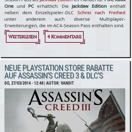
One
und
PC
erhältlich. Die
Jackdaw Edition
enthält
neben dem Einzelspieler-DLC
Schrei nach Freiheit
unter anderem auch diverse Multiplayer-
Erweiterungen, die im AC4-Season Pass enthalten sind.
Weiterlesen
über
4 Kommentare
Assassin’s
Creed 4:
NEUE PLAYSTATION STORE RABATTE
Black Flag
AUF ASSASSIN’S CREED 3 & DLC’S
- Jackdaw
DO, 27/03/2014 - 12:48
| AUTOR:
VANDIT
Edition
jetzt
erhältlich