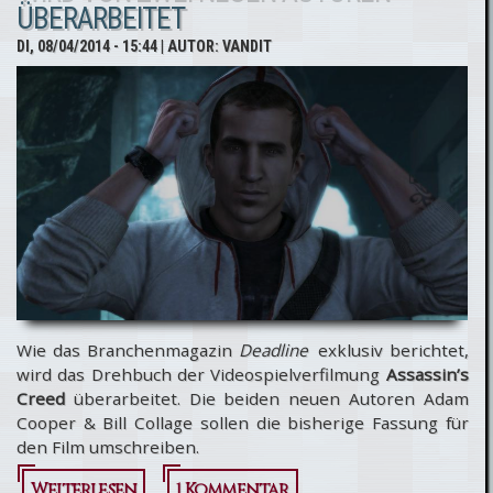
ÜBERARBEITET
Verbindung
DI, 08/04/2014 - 15:44
| AUTOR:
VANDIT
zu Assassin’s
Creed an
Wie das Branchenmagazin
Deadline
exklusiv berichtet,
wird das Drehbuch der Videospielverfilmung
Assassin’s
Creed
überarbeitet. Die beiden neuen Autoren Adam
Cooper & Bill Collage sollen die bisherige Fassung für
den Film umschreiben.
Weiterlesen
über
1 Kommentar