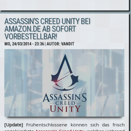
Assassin's
Creed
ASSASSIN’S CREED UNITY BEI
Unity:
AMAZON.DE AB SOFORT
Ballsaal mit
VORBESTELLBAR!
Unreal
MO, 24/03/2014 - 23:36
| AUTOR:
VANDIT
Engine 4
nachgebaut
[Update]
Frühentschlossene können sich das frisch