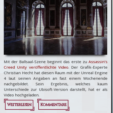
DLC’s
Mit der Ballsaal-Szene beginnt das erste zu
Assassin’s
Creed Unity veröffentlichte Video
. Der Grafik-Experte
Christian Hecht hat diesen Raum mit der Unreal Engine
4 laut seinen Angaben an fast einem Wochenende
nachgebildet. Sein Ergebnis, welches kaum
Unterschiede zur Ubisoft-Version darstellt, hat er als
Video hochgeladen.
Weiterlesen
über
Kommentare