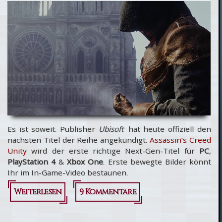
Trilogie
Amazon.de-
Deal der
Woche
Es ist soweit. Publisher
Ubisoft
hat heute offiziell den
nächsten Titel der Reihe angekündigt.
Assassin’s Creed
Unity
wird der erste richtige Next-Gen-Titel für
PC
,
PlayStation 4
&
Xbox One
. Erste bewegte Bilder könnt
Ihr im In-Game-Video bestaunen.
Weiterlesen
über
9 Kommentare
Ubisoft