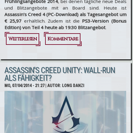
Frühlingsangebote 2014
, bei denen tägliche neue Deals
und Blitzangebote mit an Board sind. Heute ist
Assassin’s Creed 4 (PC-Download) als Tagesangebot um
€ 25,97
erhältlich. Zudem ist die
PS3-Version (Bonus
Edition) von Teil 4 heute ab 19:30 Blitzangebot
.
Weiterlesen
über
Kommentare
Amazon.de
- Assassin’s
ASSASSIN'S CREED UNITY: WALL-RUN
Creed 4
ALS FÄHIGKEIT?
heute für
MO, 07/04/2014 - 21:27
| AUTOR:
LONG DANZI
PC & PS3 im
Angebot