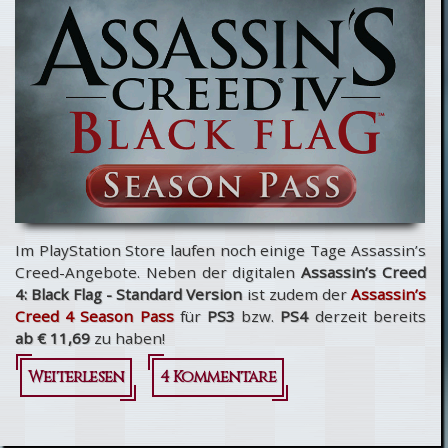
Creed 4: Black
Flag
Im PlayStation Store laufen noch einige Tage Assassin’s
Creed-Angebote. Neben der digitalen
Assassin’s Creed
4: Black Flag - Standard Version
ist zudem der
Assassin’s
Creed 4 Season Pass
für
PS3
bzw.
PS4
derzeit bereits
ab € 11,69
zu haben!
Weiterlesen
über
4 Kommentare
Assassin’s
Creed 4: