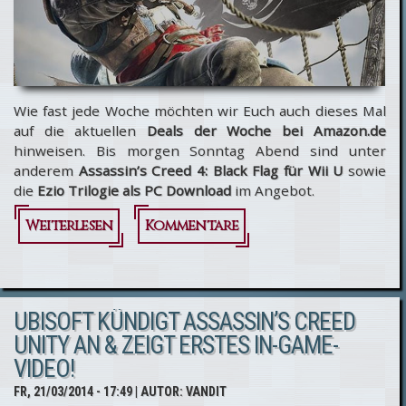
der
finalen
Version?
Wie fast jede Woche möchten wir Euch auch dieses Mal
auf die aktuellen
Deals der Woche bei Amazon.de
hinweisen. Bis morgen Sonntag Abend sind unter
anderem
Assassin’s Creed 4: Black Flag für Wii U
sowie
die
Ezio Trilogie als PC Download
im Angebot.
Weiterlesen
über
Kommentare
Assassin’s
Creed 4:
UBISOFT KÜNDIGT ASSASSIN’S CREED
Black Flag
UNITY AN & ZEIGT ERSTES IN-GAME-
für Wii U &
VIDEO!
Ezio
FR, 21/03/2014 - 17:49
| AUTOR:
VANDIT