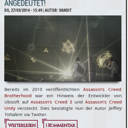
ANGEDEUTET!
jährlichem
DO, 27/03/2014 - 15:49
| AUTOR:
VANDIT
Rhythmus
Bereits im 2010 veröffentlichten
Assassin’s Creed:
Brotherhood
war ein Hinweis der Entwickler von
Ubisoft auf
Assassin’s Creed 3
und
Assassin’s Creed
Unity
versteckt. Dies bestätigte nun der Autor
Jeffrey
Yohalem
via Twitter.
Weiterlesen
über Assassin’s
1 Kommentar