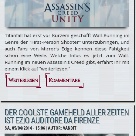
Titanfall hat erst vor Kurzem geschafft Wall-Running im
Genre der "First-Person Shooter" unterzubringen, und
auch Fans von Mirror's Edge kennen diese Fähigkeit
schon eine Weile. Welche Infos es jetzt zum Wall-
Running im neuen Assassin's Creed gibt, erfahrt ihr mit
einem Klick auf "weiterlesen."
Weiterlesen
über
Kommentare
Assassin's
Creed
DER COOLSTE GAMEHELD ALLER ZEITEN
Unity:
IST EZIO AUDITORE DA FIRENZE
Wall-Run
SA, 05/04/2014 - 15:06
| AUTOR:
VANDIT
als