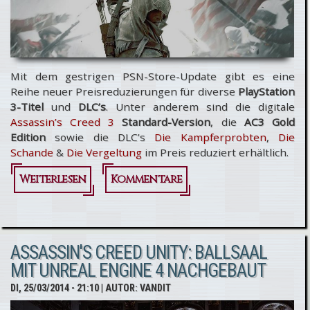
Mit dem gestrigen PSN-Store-Update gibt es eine
Reihe neuer Preisreduzierungen für diverse
PlayStation
3-Titel
und
DLC’s
. Unter anderem sind die digitale
Assassin’s Creed 3
Standard-Version
, die
AC3 Gold
Edition
sowie die DLC’s
Die Kampferprobten
,
Die
Schande
&
Die Vergeltung
im Preis reduziert erhältlich.
Weiterlesen
über Neue
Kommentare
PlayStation
Store
ASSASSIN'S CREED UNITY: BALLSAAL
Rabatte auf
MIT UNREAL ENGINE 4 NACHGEBAUT
Assassin’s
DI, 25/03/2014 - 21:10
| AUTOR:
VANDIT
Creed 3 &