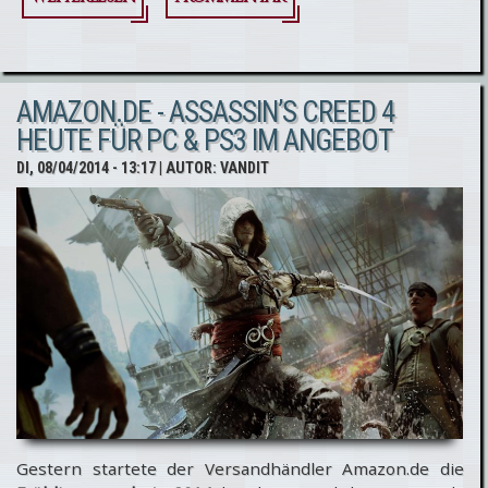
Assassin’s
Creed Film -
AMAZON.DE - ASSASSIN’S CREED 4
Drehbuch
HEUTE FÜR PC & PS3 IM ANGEBOT
wird von
DI, 08/04/2014 - 13:17
| AUTOR:
VANDIT
zwei neuen
Autoren
überarbeitet
Gestern startete der Versandhändler Amazon.de die