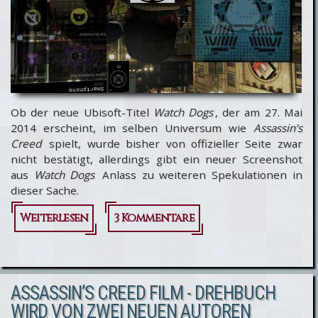
Ob der neue Ubisoft-Titel
Watch Dogs
, der am 27. Mai
2014 erscheint, im selben Universum wie
Assassin’s
Creed
spielt, wurde bisher von offizieller Seite zwar
nicht bestätigt, allerdings gibt ein neuer Screenshot
aus
Watch Dogs
Anlass zu weiteren Spekulationen in
dieser Sache.
Weiterlesen
über Neuer
3 Kommentare
Watch
Dogs-
ASSASSIN’S CREED FILM - DREHBUCH
Screenshot
WIRD VON ZWEI NEUEN AUTOREN
deutet