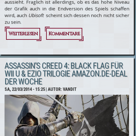
aussieht. Fraglich ist allerdings, ob es das hohe Niveau
der Grafik auch in die Endversion des Spiels schaffen
wird, auch
Ubisoft
scheint sich dessen noch nicht sicher
zu sein.
Weiterlesen
über
Kommentare
Assassin’s
Creed
ASSASSIN’S CREED 4: BLACK FLAG FÜR
Unity -
WII U & EZIO TRILOGIE AMAZON.DE-DEAL
Erste In-
DER WOCHE
Game-
SA, 22/03/2014 - 15:25
| AUTOR:
VANDIT
Grafik
top,
aber
auch in