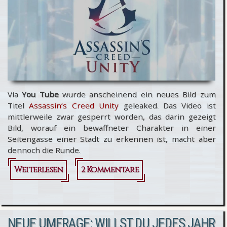
günstiger!
Via
You Tube
wurde anscheinend ein neues Bild zum
Titel
Assassin’s Creed Unity
geleaked. Das Video ist
mittlerweile zwar gesperrt worden, das darin gezeigt
Bild, worauf ein bewaffneter Charakter in einer
Seitengasse einer Stadt zu erkennen ist, macht aber
dennoch die Runde.
Weiterlesen
über Assassin’s
2 Kommentare
Creed Unity -
Neues Bild
NEUE UMFRAGE: WILLST DU JEDES JAHR
aufgetaucht?