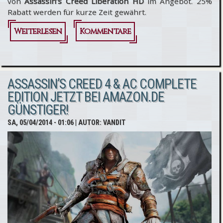
von
Assassin’s Creed Liberation HD
im Angebot. 25%
Rabatt werden für kurze Zeit gewährt.
Weiterlesen
über
Kommentare
Uplay
Shop -
ASSASSIN’S CREED 4 & AC COMPLETE
Assassin’s
EDITION JETZT BEI AMAZON.DE
Creed
GÜNSTIGER!
Liberation
SA, 05/04/2014 - 01:06
| AUTOR:
VANDIT
HD -25%
Rabatt!