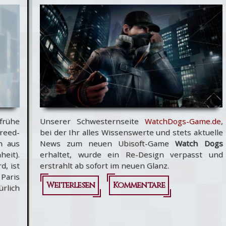
rühe
Unserer Schwesternseite
WatchDogs-Game.de
,
reed-
bei der Ihr alles Wissenswerte und stets aktuelle
n aus
News zum neuen Ubisoft-Game
Watch Dogs
heit).
erhaltet, wurde ein Re-Design verpasst und
d, ist
erstrahlt ab sofort im neuen Glanz.
Paris
Weiterlesen
über Re-
Kommentare
rlich
Design von
WatchDogs-