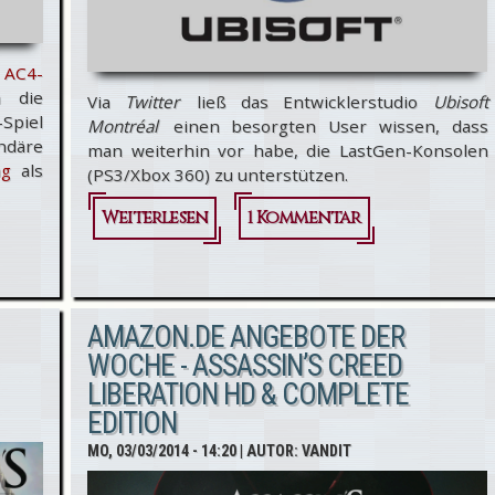
e
AC4-
h die
Via
Twitter
ließ das Entwicklerstudio
Ubisoft
-Spiel
Montréal
einen besorgten User wissen, dass
ndäre
man weiterhin vor habe, die LastGen-Konsolen
ag
als
(PS3/Xbox 360) zu unterstützen.
Weiterlesen
über Ubisoft
1 Kommentar
Montréal
bestätigt
AMAZON.DE ANGEBOTE DER
auch
WOCHE - ASSASSIN’S CREED
weiterhin die
LIBERATION HD & COMPLETE
LastGen-
EDITION
Konsolen zu
MO, 03/03/2014 - 14:20
| AUTOR:
VANDIT
unterstützen