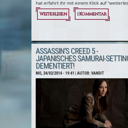
hat erfahrt ihr mit einem Klick auf "weiterle
Weiterlesen
über Assassin's
1 Kommentar
Creed 4: Neuer
Meilenstein in
der
ASSASSIN’S CREED 5 -
Glaubwürdigkeit
JAPANISCHES SAMURAI-SETTIN
DEMENTIERT!
MO, 24/02/2014 - 19:41
| AUTOR:
VANDIT