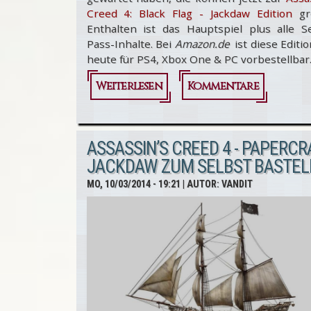
Creed 4: Black Flag - Jackdaw Edition
gre
Enthalten ist das Hauptspiel plus alle S
Pass-Inhalte. Bei
Amazon.de
ist diese Editio
heute für PS4, Xbox One & PC vorbestellbar
Weiterlesen
über Assassin’s
Kommentare
Creed 4: Black
Flag -
ASSASSIN’S CREED 4 - PAPERCR
Jackdaw
JACKDAW ZUM SELBST BASTEL
Edition jetzt
MO, 10/03/2014 - 19:21
| AUTOR:
VANDIT
bei Amazon.de
vorbestellbar