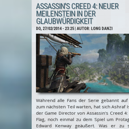
Zweites
ASSASSIN'S CREED 4: NEUER
Update
MEILENSTEIN IN DER
GLAUBWÜRDIGKEIT
liefert
DO, 27/02/2014 - 23:25
| AUTOR:
LONG DANZI
neue
kostenlose
Inhalte
Während alle Fans der Serie gebannt auf 
zum nächsten Teil warten, hat sich Ashraf I
der Game Director von Assassin's Creed 4:
Flag, noch einmal zu dem Spiel um Protag
Edward Kenway geäußert. Was er zu 