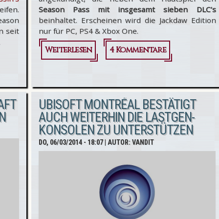
ifen.
Season Pass mit insgesamt sieben DLC’s
eason
beinhaltet. Erscheinen wird die Jackdaw Edition
n seit
nur für PC, PS4 & Xbox One.
.
Weiterlesen
über Assassin’s
4 Kommentare
Creed 4:
Black Flag -
Jackdaw
AFT
UBISOFT MONTRÉAL BESTÄTIGT
N
AUCH WEITERHIN DIE LASTGEN-
Edition für
KONSOLEN ZU UNTERSTÜTZEN
PS4, Xbox One
DO, 06/03/2014 - 18:07
| AUTOR:
VANDIT
& PC
angekündigt