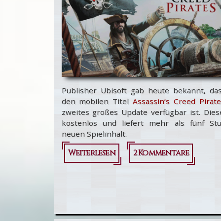
Publisher Ubisoft gab heute bekannt, das
den mobilen Titel
Assassin’s Creed Pirat
zweites großes Update verfügbar ist. Dies
kostenlos und liefert mehr als fünf St
neuen Spielinhalt.
Weiterlesen
über
2 Kommentare
Assassin’s
Creed
Pirates -