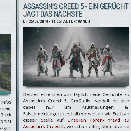
Angebote
ASSASSIN'S CREED 5 - EIN GERÜCHT
der Woche
JAGT DAS NÄCHSTE
- Assassin’s
DI, 25/02/2014 - 14:56
| AUTOR:
VANDIT
Creed
Liberation
HD &
Complete
Edition
Derzeit erreichen uns täglich neue Gerüchte zu
Assassin’s Creed 5. Großteils handelt es sich
Infos
dabei nur um Mutmaßungen &
smail,
Falschmeldungen, deshalb verweisen wir Euch an
 Black
dieser Stelle auf
unseren Foren-Thread zu
onist
Assassin’s Creed 5
, wo schon eifrig über diverse
sagen