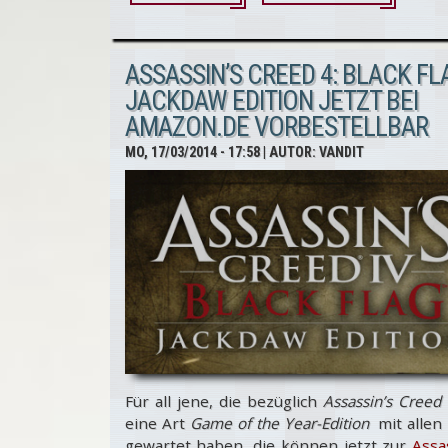
Assassin’s
Creed 5 -
ASSASSIN’S CREED 4: BLACK FLA
Erste Unity-
JACKDAW EDITION JETZT BEI
AMAZON.DE VORBESTELLBAR
Screenshots
MO, 17/03/2014 - 17:58
| AUTOR:
VANDIT
geleaked!
Für all jene, die bezüglich
Assassin’s Creed
eine Art
Game of the Year-Edition
mit allen
gewartet haben, die können jetzt zur
Assa