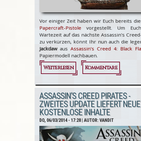
Vor einiger Zeit haben wir Euch bereits di
Papercraft-Pistole
vorgestellt. Um Euc
Wartezeit auf das nächste Assassin’s Creed
zu verkürzen, könnt Ihr nun auch die lege
Jackdaw
aus
Assassin’s Creed 4: Black Fl
Papiermodell nachbauen.
Weiterlesen
über
Kommentare
Assassin’s
Creed 4 -
ASSASSIN’S CREED PIRATES -
Papercraft
ZWEITES UPDATE LIEFERT NEUE
KOSTENLOSE INHALTE
Jackdaw
DO, 06/03/2014 - 17:28
| AUTOR:
VANDIT
zum selbst
basteln