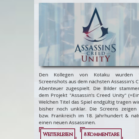
Den Kollegen von Kotaku wurden f
Screenshots aus dem nächsten Assassin’s C
Abenteuer zugespielt. Die Bilder stamme
dem Projekt "Assassin’s Creed Unity" (=Ein
Welchen Titel das Spiel endgültig tragen wir
bisher noch unklar. Die Screens zeigen 
bzw. Frankreich im 18. Jahrhundert & natü
einen neuen Assassinen.
Weiterlesen
über
8 Kommentare