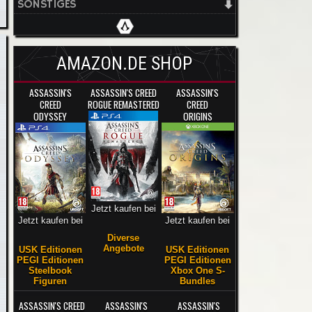
SONSTIGES
AMAZON.DE SHOP
ASSASSIN'S
ASSASSIN'S CREED
ASSASSIN'S
CREED
ROGUE REMASTERED
CREED
ODYSSEY
ORIGINS
Jetzt kaufen bei
Jetzt kaufen bei
Jetzt kaufen bei
Diverse
Angebote
USK Editionen
USK Editionen
PEGI Editionen
PEGI Editionen
Steelbook
Xbox One S-
Figuren
Bundles
ASSASSIN'S CREED
ASSASSIN'S
ASSASSIN'S