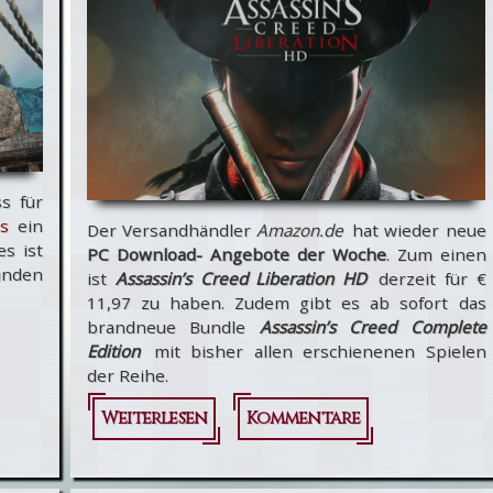
s für
es
ein
Der Versandhändler
Amazon.de
hat wieder neue
es ist
PC Download- Angebote der Woche
. Zum einen
unden
ist
Assassin’s Creed Liberation HD
derzeit für €
11,97 zu haben. Zudem gibt es ab sofort das
brandneue Bundle
Assassin’s Creed Complete
Edition
mit bisher allen erschienenen Spielen
der Reihe.
Weiterlesen
über
Kommentare
Amazon.de