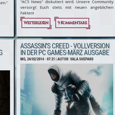
"AC5 News" diskutiert wird. Unsere Community
sen."
versorgt Euch stets mit neuen angeblichen
Fakten!
Weiterlesen
über
9 Kommentare
Assassin's
Creed 5 -
ASSASSIN'S CREED - VOLLVERSION
Ein
G
IN DER PC GAMES-MÄRZ AUSGABE
Gerücht
MO, 24/02/2014 - 07:21
| AUTOR:
VALA SHEPARD
jagt das
nächste