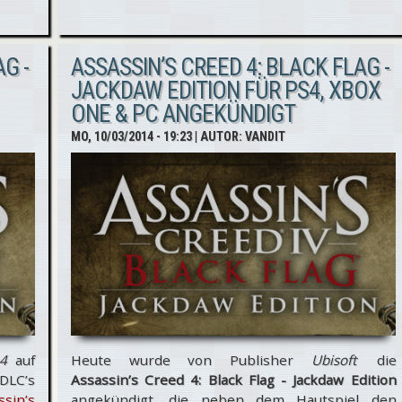
Game.de
G -
ASSASSIN’S CREED 4: BLACK FLAG -
JACKDAW EDITION FÜR PS4, XBOX
ONE & PC ANGEKÜNDIGT
MO, 10/03/2014 - 19:23
| AUTOR:
VANDIT
 4
auf
Heute wurde von Publisher
Ubisoft
die
 DLC’s
Assassin’s Creed 4: Black Flag - Jackdaw Edition
ssin’s
angekündigt, die neben dem Hautspiel den