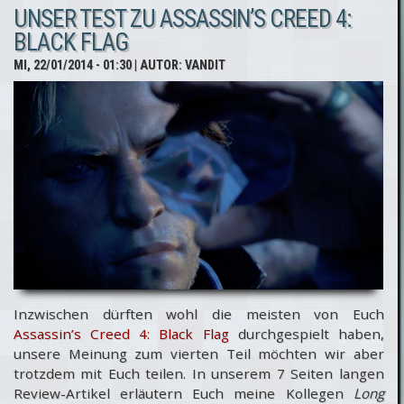
UNSER TEST ZU ASSASSIN’S CREED 4:
Liberation
BLACK FLAG
HD - Test-
MI, 22/01/2014 - 01:30
| AUTOR:
VANDIT
Wertungen
der
Fachpresse
Inzwischen dürften wohl die meisten von Euch
Assassin’s Creed 4: Black Flag
durchgespielt haben,
unsere Meinung zum vierten Teil möchten wir aber
trotzdem mit Euch teilen. In unserem 7 Seiten langen
Review-Artikel erläutern Euch meine Kollegen
Long