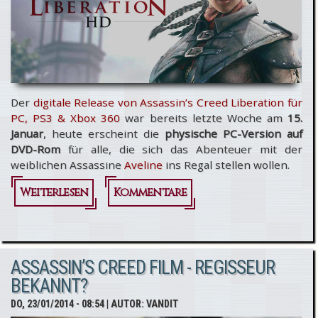
Der
digitale Release von Assassin’s Creed Liberation für
PC, PS3 & Xbox 360
war bereits letzte Woche am
15.
Januar
, heute erscheint die
physische PC-Version auf
DVD-Rom
für alle, die sich das Abenteuer mit der
weiblichen Assassine
Aveline
ins Regal stellen wollen.
Weiterlesen
über
Kommentare
Assassin’s
Creed
ASSASSIN’S CREED FILM - REGISSEUR
Liberation
BEKANNT?
HD - PC-
DO, 23/01/2014 - 08:54
| AUTOR:
VANDIT
Version ab