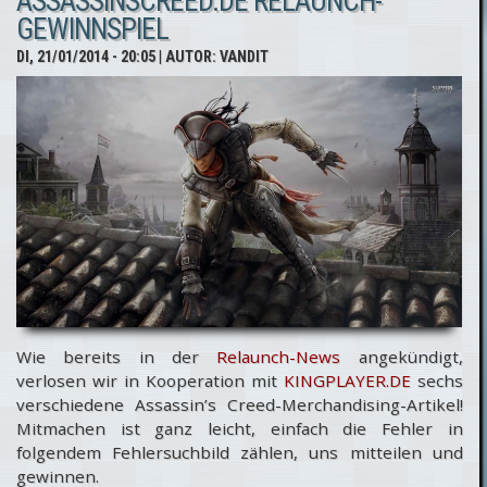
ASSASSINSCREED.DE RELAUNCH-
feudalen Japan
GEWINNSPIEL
nicht
DI, 21/01/2014 - 20:05
| AUTOR:
VANDIT
ausgeschlossen
Wie bereits in der
Relaunch-News
angekündigt,
verlosen wir in Kooperation mit
KINGPLAYER.DE
sechs
verschiedene Assassin’s Creed-Merchandising-Artikel!
Mitmachen ist ganz leicht, einfach die Fehler in
folgendem Fehlersuchbild zählen, uns mitteilen und
gewinnen.