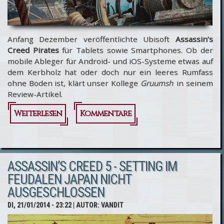
Anfang Dezember veröffentlichte Ubisoft
Assassin’s
Creed Pirates
für Tablets sowie Smartphones. Ob der
mobile Ableger für Android- und iOS-Systeme etwas auf
dem Kerbholz hat oder doch nur ein leeres Rumfass
ohne Boden ist, klärt unser Kollege
Gruumsh
in seinem
Review-Artikel.
Weiterlesen
über
Kommentare
Unser
Test zum
ASSASSIN’S CREED 5 - SETTING IM
mobilen
FEUDALEN JAPAN NICHT
Titel
AUSGESCHLOSSEN
Assassin’s
DI, 21/01/2014 - 23:22
| AUTOR:
VANDIT
Creed