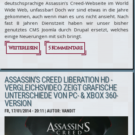
deutschsprachige Assassin’s Creed-Webseite im World
Wide Web, unfassbar! Doch wir sind etwas in die Jahre
gekommen, auch wenn man es uns nicht ansieht. Nach
fast 8 Jahren Dienstzeit haben wir unser bisher
genutztes CMS Joomla durch Drupal ersetzt, welches
einige Neuerungen mit sich bringt.
Weiterlesen
5 Kommentare
über
AssassinsCreed.de
feiert Relaunch
ASSASSIN’S CREED LIBERATION HD -
VERGLEICHSVIDEO ZEIGT GRAFISCHE
UNTERSCHIEDE VON PC- & XBOX 360-
VERSION
FR, 17/01/2014 - 20:11
| AUTOR:
VANDIT