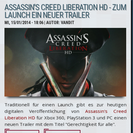
ASSASSIN'S CREED LIBERATION HD - ZUM
Vergleichsvideo
LAUNCH EIN NEUER TRAILER
zeigt grafische
MI, 15/01/2014 - 18:06
| AUTOR:
VANDIT
Unterschiede
von PC- & Xbox
360-Version
Traditionell für einen Launch gibt es zur heutigen
digitalen Veröffentlichung von
Assassin's Creed
Liberation HD
für Xbox 360, PlayStation 3 und PC einen
neuen Trailer mit dem Titel "Gerechtigkeit für alle".