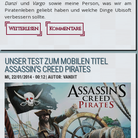
Danzi
und
Vargo
sowie meine Person, was wir am
Piratenleben geliebt haben und welche Dinge Ubisoft
verbessern sollte.
Weiterlesen
über
Kommentare
Unser
Test zu
UNSER TEST ZUM MOBILEN TITEL
Assassin’s
ASSASSIN’S CREED PIRATES
Creed 4:
MI, 22/01/2014 - 00:12
| AUTOR:
VANDIT
Black
Flag