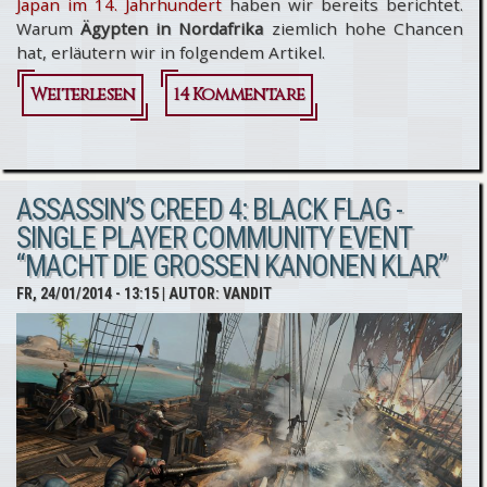
Japan im 14. Jahrhundert
haben wir bereits berichtet.
Warum
Ägypten in Nordafrika
ziemlich hohe Chancen
hat, erläutern wir in folgendem Artikel.
Weiterlesen
über Assassin’s
14 Kommentare
Creed 5 -
Fakten
ASSASSIN’S CREED 4: BLACK FLAG -
sprechen für
SINGLE PLAYER COMMUNITY EVENT
Settingwechsel
“MACHT DIE GROSSEN KANONEN KLAR”
nach Ägypten
FR, 24/01/2014 - 13:15
| AUTOR:
VANDIT
bzw.
Nordafrika