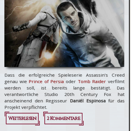
heute auf
DVD-Rom
erhältlich
Dass die erfolgreiche Spieleserie Assassin’s Creed
genau wie
Prince of Persia
oder
Tomb Raider
verfilmt
werden soll, ist bereits lange bestätigt. Das
verantwortliche Studio 20th Century Fox hat
anscheinend den Regisseur
Daniél Espinosa
für das
Projekt verpflichtet.
Weiterlesen
über
2 Kommentare
Assassin’s