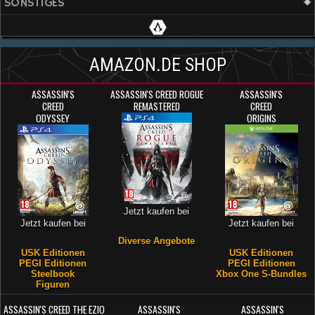
SONSTIGES
AMAZON.DE SHOP
ASSASSIN'S
ASSASSIN'S CREED ROGUE
ASSASSIN'S
CREED
REMASTERED
CREED
ODYSSEY
ORIGINS
Jetzt kaufen bei
Jetzt kaufen bei
Jetzt kaufen bei
Diverse Angebote
USK Editionen
USK Editionen
PEGI Editionen
PEGI Editionen
Steelbook
Xbox One S-Bundles
Figuren
ASSASSIN'S CREED THE EZIO
ASSASSIN'S
ASSASSIN'S