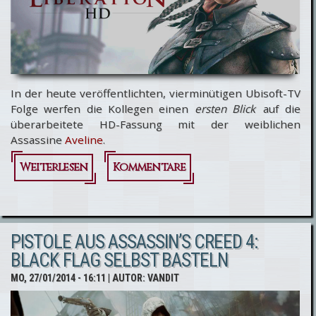
In der heute veröffentlichten, vierminütigen Ubisoft-TV
Folge werfen die Kollegen einen
ersten Blick
auf die
überarbeitete HD-Fassung mit der weiblichen
Assassine
Aveline
.
Weiterlesen
über
Kommentare
Assassin’s
Creed
PISTOLE AUS ASSASSIN’S CREED 4:
Liberation
BLACK FLAG SELBST BASTELN
HD -
MO, 27/01/2014 - 16:11
| AUTOR:
VANDIT
Firstlook
von