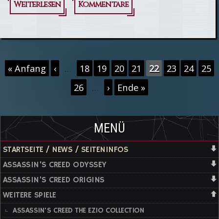
Weiterlesen
über
Kommentare
Assassin's
Creed
Liberation
Seiten
« Anfang
‹
…
18
19
20
21
22
23
24
25
HD - Zum
26
…
›
Ende »
Launch
ein neuer
Trailer
MENÜ
STARTSEITE / NEWS / SEITENINFOS
ASSASSIN'S CREED ODYSSEY
ASSASSIN'S CREED ORIGINS
WEITERE SPIELE
ASSASSIN'S CREED THE EZIO COLLECTION