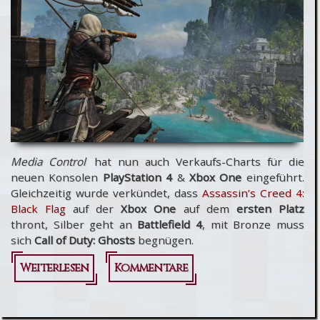
Multiplayer
Monturen
Media Control
hat nun auch Verkaufs-Charts für die
neuen Konsolen
PlayStation 4
&
Xbox One
eingeführt.
Gleichzeitig wurde verkündet, dass
Assassin’s Creed 4:
Black Flag
auf der
Xbox One
auf dem
ersten Platz
thront, Silber geht an
Battlefield 4
, mit Bronze muss
sich
Call of Duty: Ghosts
begnügen.
Weiterlesen
über
Kommentare
Assassin’s
Creed 4: