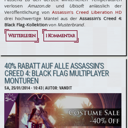
verlosen
Amazon.de
und
Ubisoft
anlässlich der
Veröffentlichung von
Assassin’s Creed Liberation HD
drei hochwertige Mäntel aus der
Assassin’s Creed 4:
Black Flag-Kollektion
von
Musterbrand
.
Weiterlesen
über
1 Kommentar
Amazon.de
verlost
40% RABATT AUF ALLE ASSASSIN’S
"Assassin’s
CREED 4: BLACK FLAG MULTIPLAYER
Creed 4:
MONTUREN
Black Flag-
SA, 25/01/2014 - 10:43
| AUTOR:
VANDIT
Mantel"