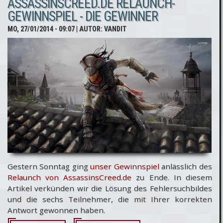
ASSASSINSCREED.DE RELAUNCH-
Assassin’s
GEWINNSPIEL - DIE GEWINNER
Creed 4:
MO, 27/01/2014 - 09:07
| AUTOR:
VANDIT
Black
Flag
selbst
basteln
Gestern Sonntag ging
unser Gewinnspiel
anlässlich des
Relaunch von AssassinsCreed.de
zu Ende. In diesem
Artikel verkünden wir die Lösung des Fehlersuchbildes
und die sechs Teilnehmer, die mit Ihrer korrekten
Antwort gewonnen haben.