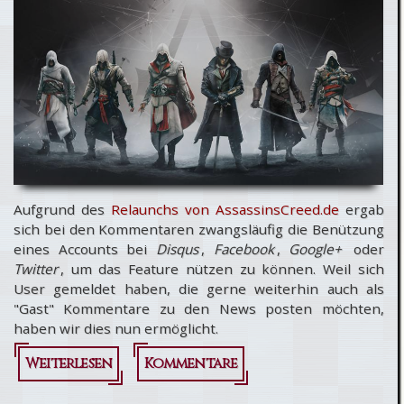
Community
Event
“Macht die
großen
Kanonen
klar”
Aufgrund des
Relaunchs von AssassinsCreed.de
ergab
sich bei den Kommentaren zwangsläufig die Benützung
eines Accounts bei
Disqus
,
Facebook
,
Google+
oder
Twitter
, um das Feature nützen zu können. Weil sich
User gemeldet haben, die gerne weiterhin auch als
"Gast" Kommentare zu den News posten möchten,
haben wir dies nun ermöglicht.
Weiterlesen
über [Internes]
Kommentare
Änderung der