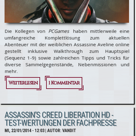
Die Kollegen von
PCGames
haben mittlerweile eine
umfangreiche Komplettlösung zum aktuellen
Abenteuer mit der weiblichen Assassine Aveline online
gestellt inklusive Walkthrough zum Hauptspiel
(Sequenz 1-9) sowie zahlreichen Tipps und Tricks für
diverse Sammelgegenstände, Nebenmissionen und
mehr.
Weiterlesen
1 Kommentar
über
Komplettlösung
für Assassin’s
ASSASSIN’S CREED LIBERATION HD -
Creed
TEST-WERTUNGEN DER FACHPRESSE
Liberation HD
MI, 22/01/2014 - 12:03
| AUTOR:
VANDIT