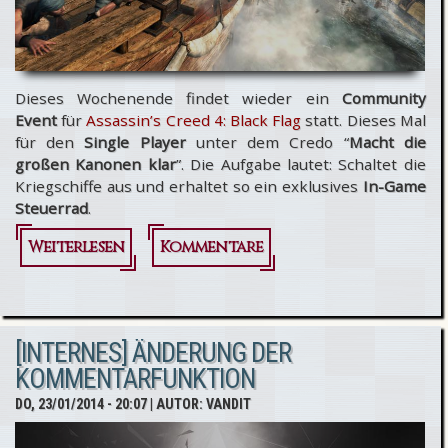
Dieses Wochenende findet wieder ein
Community
Event
für
Assassin’s Creed 4: Black Flag
statt. Dieses Mal
für den
Single Player
unter dem Credo “
Macht die
großen Kanonen klar
”. Die Aufgabe lautet: Schaltet die
Kriegschiffe aus und erhaltet so ein exklusives
In-Game
Steuerrad
.
Weiterlesen
über
Kommentare
Assassin’s
Creed 4:
[INTERNES] ÄNDERUNG DER
Black Flag -
KOMMENTARFUNKTION
Single
DO, 23/01/2014 - 20:07
| AUTOR:
VANDIT
Player