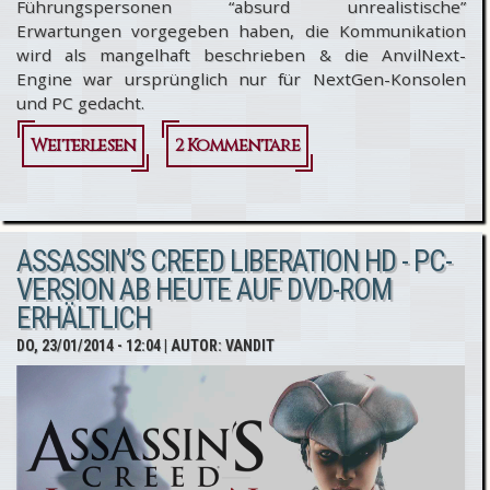
Führungspersonen “absurd unrealistische”
Erwartungen vorgegeben haben, die Kommunikation
wird als mangelhaft beschrieben & die AnvilNext-
Engine war ursprünglich nur für NextGen-Konsolen
und PC gedacht.
Weiterlesen
über
2 Kommentare
Assassin’s
Creed 3 - War
ASSASSIN’S CREED LIBERATION HD - PC-
die
VERSION AB HEUTE AUF DVD-ROM
Entwicklung
ERHÄLTLICH
ein Desaster?
DO, 23/01/2014 - 12:04
| AUTOR:
VANDIT