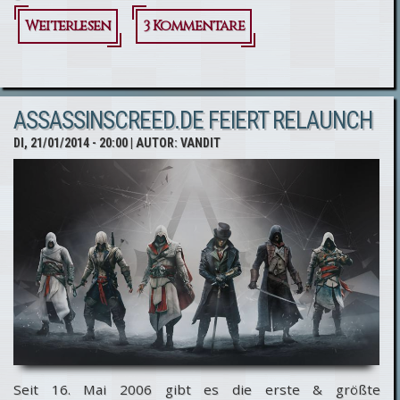
Weiterlesen
3 Kommentare
über
AssassinsCreed.de
Relaunch-
ASSASSINSCREED.DE FEIERT RELAUNCH
Gewinnspiel
DI, 21/01/2014 - 20:00
| AUTOR:
VANDIT
Seit 16. Mai 2006 gibt es die erste & größte