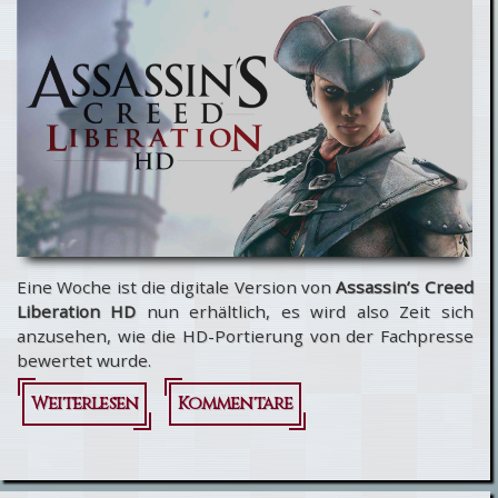
verfügbar
Eine Woche ist die digitale Version von
Assassin’s Creed
Liberation HD
nun erhältlich, es wird also Zeit sich
anzusehen, wie die HD-Portierung von der Fachpresse
bewertet wurde.
Weiterlesen
über
Kommentare
Assassin’s
Creed