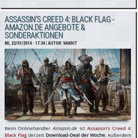
Creed
ASSASSIN’S CREED 4: BLACK FLAG -
Film -
AMAZON.DE ANGEBOTE &
Regisseur
SONDERAKTIONEN
bekannt?
MI, 22/01/2014 - 17:34
| AUTOR:
VANDIT
Beim Onlinehändler
Amazon.de
ist
Assassin’s Creed 4:
Black Flag
derzeit
Download-Deal der Woche
. Außerdem