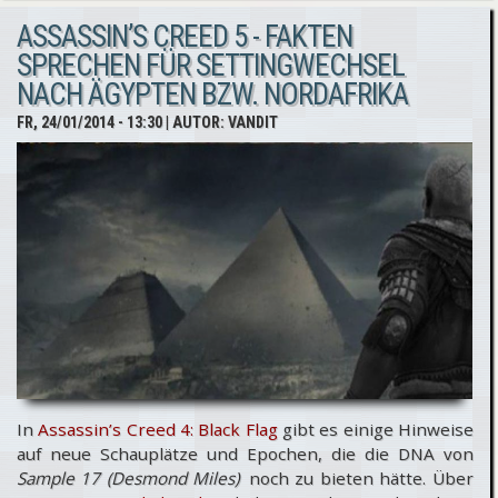
ASSASSIN’S CREED 5 - FAKTEN
Black
SPRECHEN FÜR SETTINGWECHSEL
Flag -
NACH ÄGYPTEN BZW. NORDAFRIKA
Version
FR, 24/01/2014 - 13:30
| AUTOR:
VANDIT
für Xbox
One auf
Platz 1
In
Assassin’s Creed 4: Black Flag
gibt es einige Hinweise
auf neue Schauplätze und Epochen, die die DNA von
Sample 17 (Desmond Miles)
noch zu bieten hätte. Über