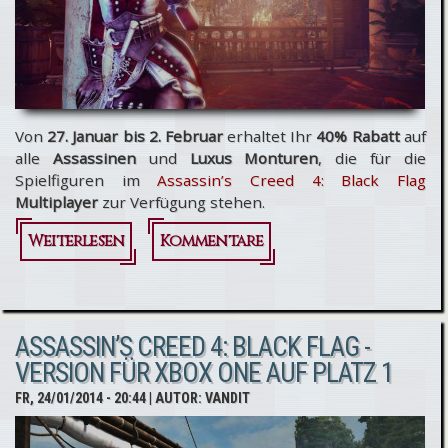
Von
27. Januar bis 2. Februar
erhaltet Ihr
40% Rabatt
auf
alle
Assassinen
und
Luxus Monturen
, die für die
Spielfiguren im
Assassin’s Creed 4: Black Flag
Multiplayer
zur Verfügung stehen.
Weiterlesen
über 40%
Kommentare
Rabatt auf
alle
ASSASSIN’S CREED 4: BLACK FLAG -
Assassin’s
VERSION FÜR XBOX ONE AUF PLATZ 1
Creed 4:
FR, 24/01/2014 - 20:44
| AUTOR:
VANDIT
Black Flag