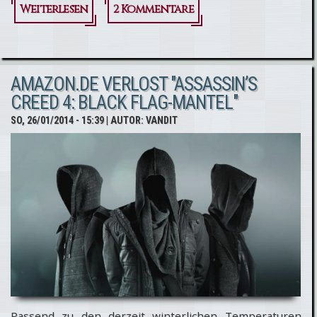
Weiterlesen
2 Kommentare
über
AssassinsCreed.de
Relaunch-
AMAZON.DE VERLOST "ASSASSIN’S
Gewinnspiel - Die
CREED 4: BLACK FLAG-MANTEL"
Gewinner
SO, 26/01/2014 - 15:39
| AUTOR:
VANDIT
Passend zu den derzeit winterlichen Temperaturen