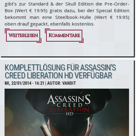
gibt’s zur Standard & der Skull Edition die Pre-Order-
Box (Wert € 19.95) gratis dazu, bei der Special Edition
bekommt man eine Steelbook-Hülle (Wert € 19.95)
oben drauf gepackt, ebenfalls kostenlos.
Weiterlesen
über Assassin’s
Kommentare
Creed 4: Black
Flag - Amazon.de
KOMPLETTLÖSUNG FÜR ASSASSIN’S
Angebote &
CREED LIBERATION HD VERFÜGBAR
Sonderaktionen
MI, 22/01/2014 - 16:21
| AUTOR:
VANDIT