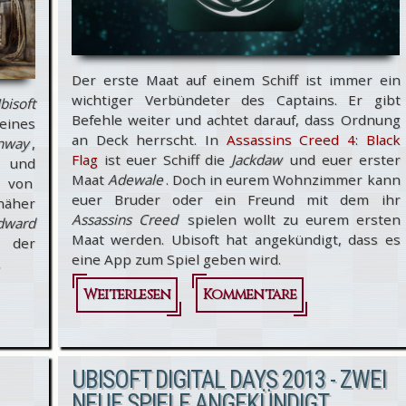
Der erste Maat auf einem Schiff ist immer ein
wichtiger Verbündeter des Captains. Er gibt
isoft
Befehle weiter und achtet darauf, dass Ordnung
seines
an Deck herrscht. In
Assassins Creed 4: Black
nway
,
Flag
ist euer Schiff die
Jackdaw
und euer erster
e und
Maat
Adewale
. Doch in eurem Wohnzimmer kann
e von
euer Bruder oder ein Freund mit dem ihr
 näher
Assassins Creed
spielen wollt zu eurem ersten
dward
Maat werden. Ubisoft hat angekündigt, dass es
 der
eine App zum Spiel geben wird.
.
Weiterlesen
über Assassin's
Kommentare
Creed 4:
Black Flag -
UBISOFT DIGITAL DAYS 2013 - ZWEI
"Companion"-
NEUE SPIELE ANGEKÜNDIGT