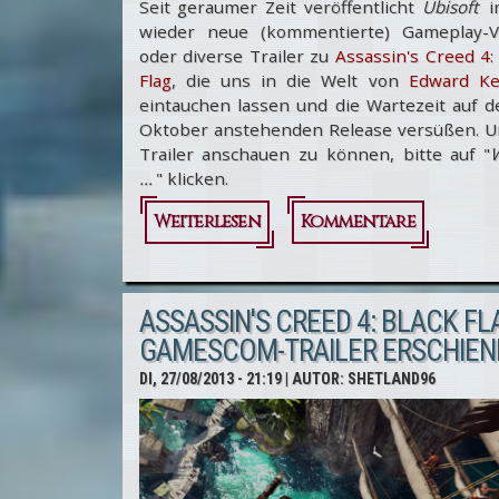
Seit geraumer Zeit veröffentlicht
Ubisoft
wieder neue (kommentierte) Gameplay-V
oder diverse Trailer zu
Assassin's Creed 4:
Flag
, die uns in die Welt von
Edward K
eintauchen lassen und die Wartezeit auf d
Oktober anstehenden Release versüßen. U
Trailer anschauen zu können, bitte auf "
W
...
" klicken.
Weiterlesen
über
Kommentare
Assassin's
Creed 4:
ASSASSIN'S CREED 4: BLACK FLA
Black Flag -
GAMESCOM-TRAILER ERSCHIEN
Trailerpaket
DI, 27/08/2013 - 21:19
| AUTOR:
SHETLAND96
[Videos der
letzten
Wochen]