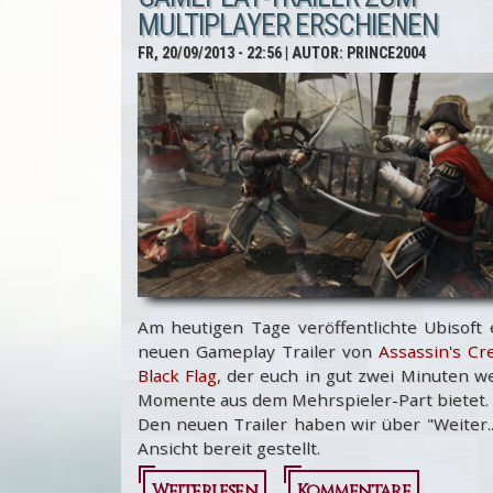
MULTIPLAYER ERSCHIENEN
Flag -
FR, 20/09/2013 - 22:56
| AUTOR:
PRINCE2004
Neuer
Trailer
stellt
euch die
Personen
vor
Am heutigen Tage veröffentlichte Ubisoft 
neuen Gameplay Trailer von
Assassin's Cr
Black Flag
, der euch in gut zwei Minuten w
Momente aus dem Mehrspieler-Part bietet.
Den neuen Trailer haben wir über "Weiter..
Ansicht bereit gestellt.
Weiterlesen
über
Kommentare