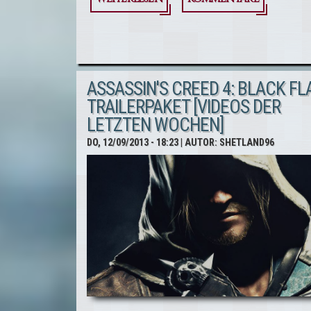
Assassin's
Creed 4 -
Neuer
ASSASSIN'S CREED 4: BLACK FLA
Gameplay-
TRAILERPAKET [VIDEOS DER
Trailer zum
LETZTEN WOCHEN]
DO, 12/09/2013 - 18:23
| AUTOR:
SHETLAND96
Multiplayer
erschienen