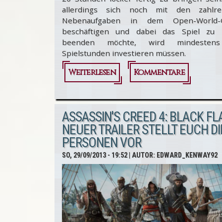
allerdings sich noch mit den zahlre
Nebenaufgaben in dem Open-World-
beschäftigen und dabei das Spiel zu
beenden möchte, wird mindesten
Spielstunden investieren müssen.
Weiterlesen
über
Kommentare
Assassin's
Creed 4:
ASSASSIN'S CREED 4: BLACK FLA
Black
NEUER TRAILER STELLT EUCH DI
PERSONEN VOR
Flag -
SO, 29/09/2013 - 19:52
| AUTOR:
EDWARD_KENWAY92
Spielzeit
und
Missionen
bewerten