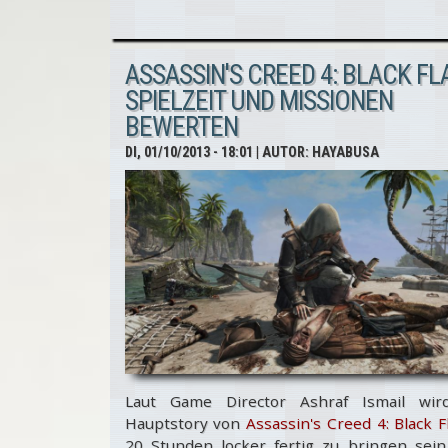
Creed 4:
Black
ASSASSIN'S CREED 4: BLACK FLA
Flag -
SPIELZEIT UND MISSIONEN
Season
BEWERTEN
Pass +
DI, 01/10/2013 - 18:01
| AUTOR:
HAYABUSA
DLC-
Trailer
Laut Game Director Ashraf Ismail wir
Hauptstory von
Assassin's Creed 4: Black F
20 Stunden locker fertig zu bringen sein