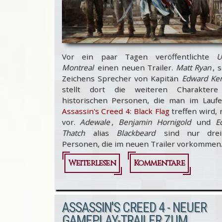
Vor ein paar Tagen veröffentlichte
Ub
Montreal
einen neuen Trailer.
Matt Ryan
, 
Zeichens Sprecher von Kapitän
Edward Ke
stellt dort die weiteren Charakter
historischen Personen, die man im Lauf
Assassin's Creed 4: Black Flag
treffen wird,
vor.
Adewale
,
Benjamin Hornigold
und
E
Thatch
alias
Blackbeard
sind nur drei
Personen, die im neuen Trailer vorkommen
Weiterlesen
über
Kommentare
Assassin's
Creed 4:
ASSASSIN'S CREED 4 - NEUER
Black
GAMEPLAY-TRAILER ZUM