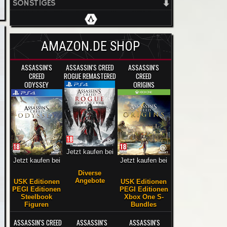
SONSTIGES
AMAZON.DE SHOP
ASSASSIN'S
ASSASSIN'S CREED
ASSASSIN'S
CREED
ROGUE REMASTERED
CREED
ODYSSEY
ORIGINS
Jetzt kaufen bei
Jetzt kaufen bei
Jetzt kaufen bei
Diverse
Angebote
USK Editionen
USK Editionen
PEGI Editionen
PEGI Editionen
Steelbook
Xbox One S-
Figuren
Bundles
ASSASSIN'S CREED
ASSASSIN'S
ASSASSIN'S