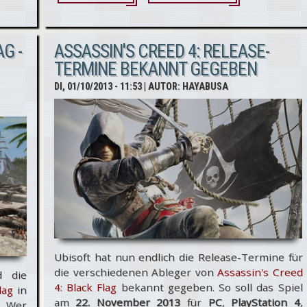
Assassin's
Creed 4:
G -
ASSASSIN'S CREED 4: RELEASE-
Black Flag -
TERMINE BEKANNT GEGEBEN
Spielzeit in
DI, 01/10/2013 - 11:53
| AUTOR:
HAYABUSA
der
Gegenwart
Ubisoft hat nun endlich die Release-Termine für
die verschiedenen Ableger von
Assassin's Creed
d die
4: Black Flag
bekannt gegeben. So soll das Spiel
lag
in
am
22. November 2013
für
PC
,
PlayStation 4
,
. Wer