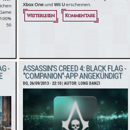
Xbox One
und
Wii U
erscheinen.
ichen
Game
Weiterlesen
über
Kommentare
 100%
s 50
Assassin's
Creed 4:
Release-
Termine
bekannt
G -
ASSASSIN'S CREED 4: BLACK FLAG -
E
"COMPANION"-APP ANGEKÜNDIGT
gegeben
DO, 26/09/2013 - 22:10
| AUTOR:
LONG DANZI