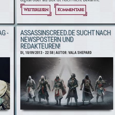
Weiterlesen
über Ubisoft
Kommentare
Digital Days
2013 - zwei
G -
ASSASSINSCREED.DE SUCHT NACH
neue Spiele
NEWSPOSTERN UND
REDAKTEUREN!
angekündigt
DI, 10/09/2013 - 22:58
| AUTOR:
VALA SHEPARD