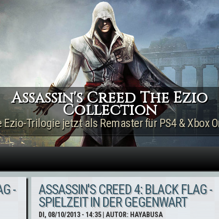
Direkt zum Inhalt
Assassin's Creed The Ezio
Collection
e Ezio-Trilogie jetzt als Remaster für PS4 & Xbox O
G -
ASSASSIN'S CREED 4: BLACK FLAG -
SPIELZEIT IN DER GEGENWART
DI, 08/10/2013 - 14:35
| AUTOR:
HAYABUSA