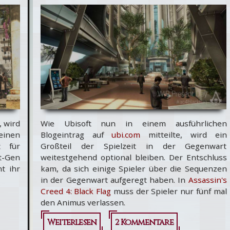
 wird
Wie Ubisoft nun in einem ausführlichen
inen
Blogeintrag auf
ubi.com
mitteilte, wird ein
t für
Großteil der Spielzeit in der Gegenwart
xt-Gen
weitestgehend optional bleiben. Der Entschluss
t ihr
kam, da sich einige Spieler über die Sequenzen
in der Gegenwart aufgeregt haben. In
Assassin's
Creed 4: Black Flag
muss der Spieler nur fünf mal
den Animus verlassen.
Weiterlesen
über
2 Kommentare