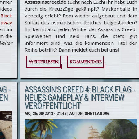
immer
Assassinscreed.de
sucht nach Euch! Ihr habt Euch
ideos
durch die Kreuzzüge gekämpft? Maskenbälle in
 Black
Venedig erlebt? Rom wieder aufgebaut und dem
enway
Sultan des osmanischen Reiches beigestanden?
en im
Ihr kennt also jeden Winkel der Assassins Creed-
m die
Spielwelten und seid Fans, die stets gut
eiter
informiert sind, was die kommenden Titel der
Reihe betrifft?
Dann meldet euch bei uns!
Weiterlesen
Kommentare
über
Assassinscreed.de
sucht nach
G -
ASSASSIN'S CREED 4: BLACK FLAG -
Newspostern
EN
NEUES GAMEPLAY & INTERVIEW
VERÖFFENTLICHT
und
MO, 26/08/2013 - 21:45
| AUTOR:
SHETLAND96
Redakteuren!