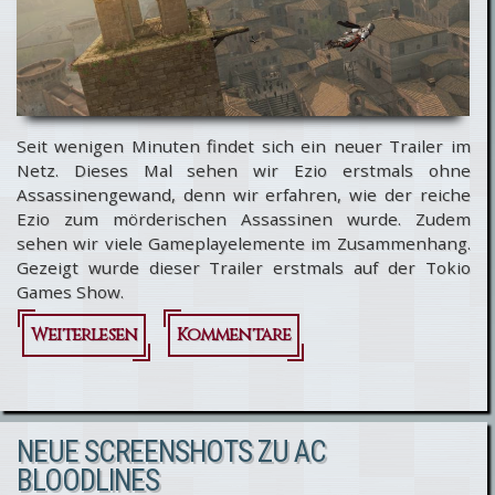
Seit wenigen Minuten findet sich ein neuer Trailer im
Netz. Dieses Mal sehen wir Ezio erstmals ohne
Assassinengewand, denn wir erfahren, wie der reiche
Ezio zum mörderischen Assassinen wurde. Zudem
sehen wir viele Gameplayelemente im Zusammenhang.
Gezeigt wurde dieser Trailer erstmals auf der Tokio
Games Show.
Weiterlesen
über
Kommentare
Assassin's
Creed 2:
NEUE SCREENSHOTS ZU AC
Tokyo
BLOODLINES
Game