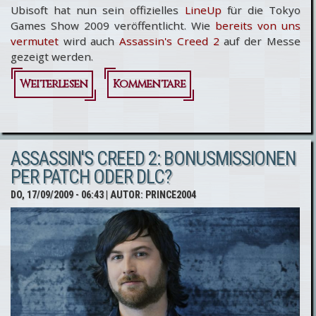
Ubisoft hat nun sein offizielles
LineUp
für die Tokyo
Games Show 2009 veröffentlicht. Wie
bereits von uns
vermutet
wird auch
Assassin's Creed 2
auf der Messe
gezeigt werden.
Weiterlesen
über
Kommentare
Tokyo
Games
ASSASSIN'S CREED 2: BONUSMISSIONEN
Show
PER PATCH ODER DLC?
2009
DO, 17/09/2009 - 06:43
| AUTOR:
PRINCE2004
Ubisoft
LineUp