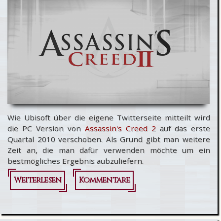
Wie Ubisoft über die eigene Twitterseite mitteilt wird
die PC Version von
Assassin's Creed 2
auf das erste
Quartal 2010 verschoben. Als Grund gibt man weitere
Zeit an, die man dafür verwenden möchte um ein
bestmögliches Ergebnis aubzuliefern.
Weiterlesen
über
Kommentare
Assassin's
Creed 2: PC