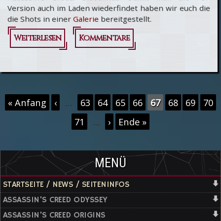
Version auch im Laden wiederfindet haben wir euch die
die Shots in einer
Galerie
bereitgestellt.
Weiterlesen
über Assassin's
Kommentare
Creed:
Bloodlines
Packshots
Seiten
« Anfang
‹
…
63
64
65
66
67
68
69
70
veröffentlicht
71
…
›
Ende »
MENÜ
STARTSEITE / NEWS / SEITENINFOS
ASSASSIN'S CREED ODYSSEY
ASSASSIN'S CREED ORIGINS