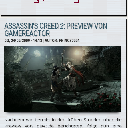
Assassin's
Creed 2
ASSASSIN'S CREED 2: PREVIEW VON
Screenshot-
GAMEREACTOR
Galerie
DO, 24/09/2009 - 14:13
| AUTOR:
PRINCE2004
Update
Nachdem wir bereits in den frühen Stunden über die
Preview von play3.de berichteten, folgt nun eine