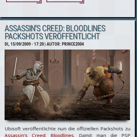
von drei
Assassin's
ASSASSIN'S CREED: BLOODLINES
Creed
PACKSHOTS VERÖFFENTLICHT
Anhängern
DI, 15/09/2009 - 17:20
| AUTOR:
PRINCE2004
gewinnen
Ubisoft veröffentlichte nun die offiziellen Packshots zu
Assassin's Creed: Bloodlines
. Damit man die PSP