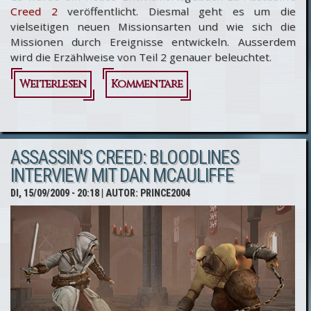
Creed 2
veröffentlicht. Diesmal geht es um die
vielseitigen neuen Missionsarten und wie sich die
Missionen durch Ereignisse entwickeln. Ausserdem
wird die Erzählweise von Teil 2 genauer beleuchtet.
Weiterlesen
über Assassin's Creed
Kommentare
2:
Entwicklertagebuch
ASSASSIN'S CREED: BLOODLINES
#3 - Alle Wege führen
INTERVIEW MIT DAN MCAULIFFE
nach...
DI, 15/09/2009 - 20:18
| AUTOR:
PRINCE2004