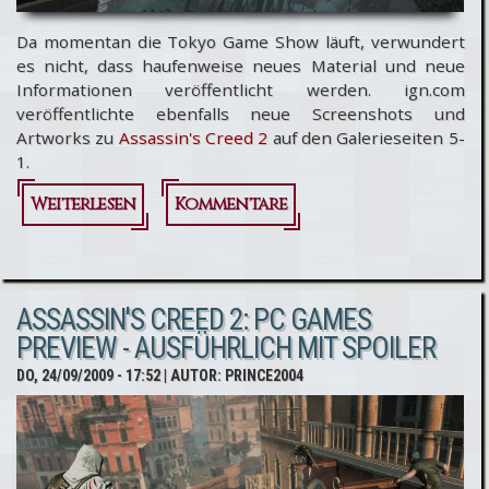
Da momentan die Tokyo Game Show läuft, verwundert
es nicht, dass haufenweise neues Material und neue
Informationen veröffentlicht werden. ign.com
veröffentlichte ebenfalls neue Screenshots und
Artworks zu
Assassin's Creed 2
auf den Galerieseiten 5-
1.
Weiterlesen
über Assassin's
Kommentare
Creed 2:
Weitere
ASSASSIN'S CREED 2: PC GAMES
Screenshots
PREVIEW - AUSFÜHRLICH MIT SPOILER
veröffentlicht
DO, 24/09/2009 - 17:52
| AUTOR:
PRINCE2004