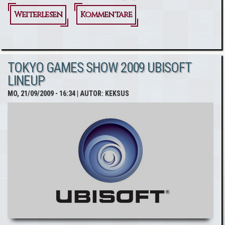
Weiterlesen
über
Kommentare
Assassin's
Creed
TOKYO GAMES SHOW 2009 UBISOFT
Anhänger
LINEUP
-
MO, 21/09/2009 - 16:34
| AUTOR:
KEKSUS
Gewinner
bekannt