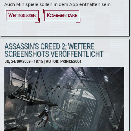
Auch Minispiele sollen in dem App enthalten sein.
Weiterlesen
über
Kommentare
Assassin's
Creed 2:
ASSASSIN'S CREED 2: WEITERE
App für
SCREENSHOTS VERÖFFENTLICHT
iPhone
DO, 24/09/2009 - 18:15
| AUTOR:
PRINCE2004