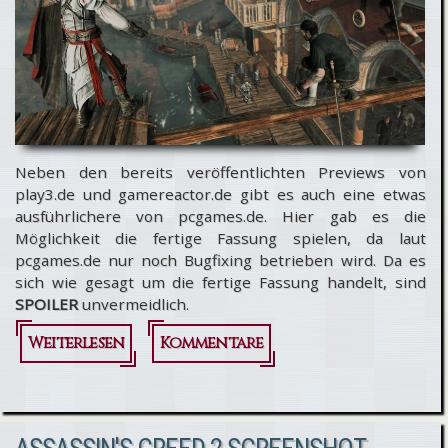
Neben den bereits veröffentlichten Previews von
play3.de und gamereactor.de gibt es auch eine etwas
ausführlichere von pcgames.de. Hier gab es die
Möglichkeit die fertige Fassung spielen, da laut
pcgames.de nur noch Bugfixing betrieben wird. Da es
sich wie gesagt um die fertige Fassung handelt, sind
SPOILER
unvermeidlich.
Weiterlesen
über
Kommentare
Assassin's
Creed 2: PC