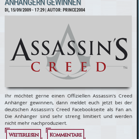
ANHÄNGERN GEWINNEN
Interview
DI, 15/09/2009 - 17:29
| AUTOR:
PRINCE2004
mit
Frederic
Lefrancois
Ihr möchtet gerne einen Offiziellen Assassin's Creed
Anhänger gewinnen, dann meldet euch jetzt bei der
deutschen Assassin's Creed Facebookseite als Fan an.
Die Anhänger sind sehr streng limitiert und werden
nicht mehr nachproduziert.
Weiterlesen
über Einen
Kommentare