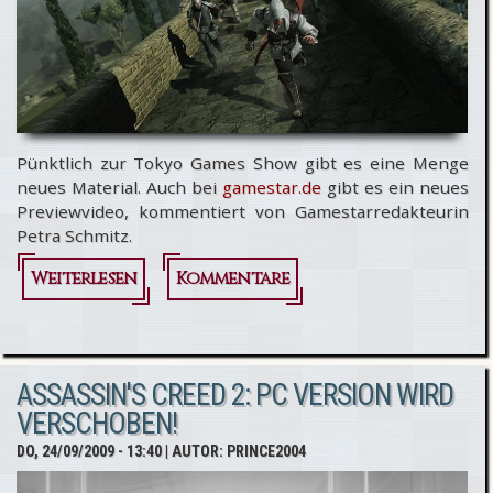
Pünktlich zur Tokyo Games Show gibt es eine Menge
neues Material. Auch bei
gamestar.de
gibt es ein neues
Previewvideo, kommentiert von Gamestarredakteurin
Petra Schmitz.
Weiterlesen
über
Kommentare
GameStar
Assassin's
ASSASSIN'S CREED 2: PC VERSION WIRD
Creed 2
VERSCHOBEN!
Preview
DO, 24/09/2009 - 13:40
| AUTOR:
PRINCE2004