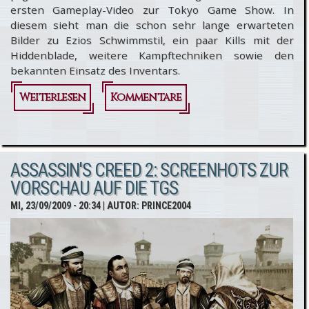
ersten Gameplay-Video zur Tokyo Game Show. In
diesem sieht man die schon sehr lange erwarteten
Bilder zu Ezios Schwimmstil, ein paar Kills mit der
Hiddenblade, weitere Kampftechniken sowie den
bekannten Einsatz des Inventars.
Weiterlesen
über
Kommentare
Assassin's
Creed 2
ASSASSIN'S CREED 2: SCREENHOTS ZUR
TGS
VORSCHAU AUF DIE TGS
Gameplay
MI, 23/09/2009 - 20:34
| AUTOR:
PRINCE2004
Video