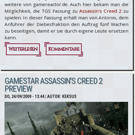
weitere von gamereactor.de. Auch hier bekam man die
Möglichkeit, die TGS Fassung zu
Assassin's Creed 2
zu
spielen. In dieser Fassung erhält man von Antonio, dem
Anführer der Diebesfraktion den Auftrag fünf Wachen
zu beseitigen, damit er sie durch eigene Leute ersetzen
kann.
Weiterlesen
über Assassin's
Kommentare
Creed 2:
Preview von
GAMESTAR ASSASSIN'S CREED 2
Gamereactor
PREVIEW
DO, 24/09/2009 - 13:44
| AUTOR:
KEKSUS