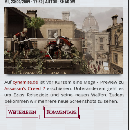
MI, 23/09/2009 - 17:52
| AUTOR:
SHADOW
Vorschau
auf die TGS
Auf
cynamite.de
ist vor Kurzem eine Mega - Preview zu
Assassin's Creed 2
erschienen. Unteranderem geht es
um Ezios Reiseziele und seine neuen Waffen. Zudem
bekommen wir mehrere neue Screenshots zu sehen.
Weiterlesen
über
Kommentare
Assassin's