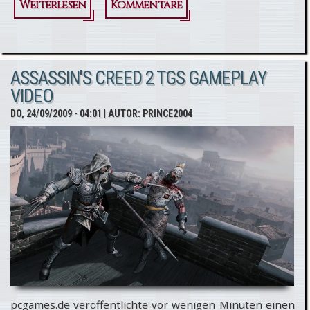
Weiterlesen
über
Kommentare
Assassin's
Creed 2
ASSASSIN'S CREED 2 TGS GAMEPLAY
Preview
VIDEO
zur
DO, 24/09/2009 - 04:01
| AUTOR:
PRINCE2004
Tokyo
Game
Show
pcgames.de veröffentlichte vor wenigen Minuten einen