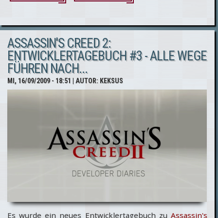
Assassin's
Creed 2:
ASSASSIN'S CREED 2:
Patrice
ENTWICKLERTAGEBUCH #3 - ALLE WEGE
Desilet im
FÜHREN NACH...
Interview
MI, 16/09/2009 - 18:51
| AUTOR:
KEKSUS
mit
Kotaku
Es wurde ein neues Entwicklertagebuch zu
Assassin's