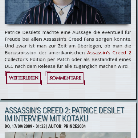
Patrice Desilets machte eine Aussage die eventuell für
Freude bei allen Assassin's Creed Fans sorgen könnte.
Und zwar ist man zur Zeit am überlegen, ob man die
Bonusmission der amerikanischen
Assassin's Creed 2
Collector's Edition per Patch oder als Bestandteil eines
DLC nach dem Release für alle zugänglich machen wird.
Weiterlesen
über Assassin's
Kommentare
Creed 2:
Bonusmissionen
ASSASSIN'S CREED 2: PATRICE DESILET
per Patch oder
IM INTERVIEW MIT KOTAKU
DLC?
DO, 17/09/2009 - 01:33
| AUTOR:
PRINCE2004