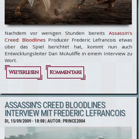
Nachdem vor wenigen Stunden bereits
Assassin's
Creed: Bloodlines
Producer Frederic Lefrancois etwas
über das Spiel berichtet hat, kommt nun auch
Entwicklungsleiter Dan McAuliffe in einem Interview zu
Wort.
Weiterlesen
über
Kommentare
Assassin's
Creed:
ASSASSIN'S CREED BLOODLINES
Bloodlines
INTERVIEW MIT FREDERIC LEFRANCOIS
Interview
DI, 15/09/2009 - 18:08
| AUTOR:
PRINCE2004
mit Dan
McAuliffe