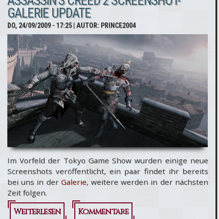
ASSASSIN'S CREED 2 SCREENSHOT-
Games
GALERIE UPDATE
Preview -
DO, 24/09/2009 - 17:25
| AUTOR:
PRINCE2004
ausführlich
mit Spoiler
Im Vorfeld der Tokyo Game Show wurden einige neue
Screenshots veröffentlicht, ein paar findet ihr bereits
bei uns in der
Galerie
, weitere werden in der nächsten
Zeit folgen.
Weiterlesen
über
Kommentare