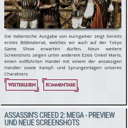
Die italienische Ausgabe von eurogamer zeigt bereits
erstes Bildmaterial, welches wir auch auf der Tokyo
Game Show erwarten dürfen. Neun weitere
Screenshots zeigen unter anderem Ezios Onkel Mario,
einen vollführten Handel mit einem der ansässigen
Händler sowie Kampf- und Sprungeinlagen unseres
Charakters.
Weiterlesen
über
Kommentare
Assassin's
Creed 2:
ASSASSIN'S CREED 2: MEGA - PREVIEW
Screenhots
UND NEUE SCREENSHOTS
zur