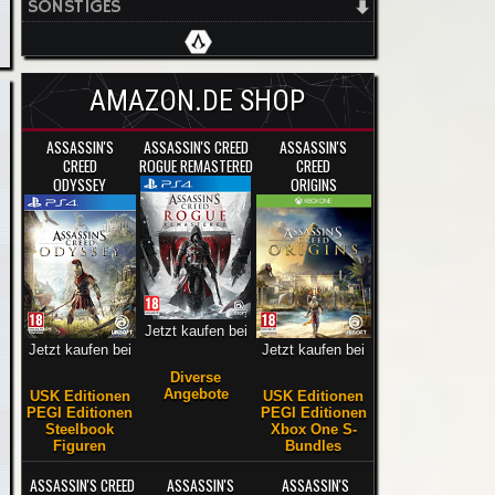
SONSTIGES
AMAZON.DE SHOP
ASSASSIN'S
ASSASSIN'S CREED
ASSASSIN'S
CREED
ROGUE REMASTERED
CREED
ODYSSEY
ORIGINS
Jetzt kaufen bei
Jetzt kaufen bei
Jetzt kaufen bei
Diverse
Angebote
USK Editionen
USK Editionen
PEGI Editionen
PEGI Editionen
Steelbook
Xbox One S-
Figuren
Bundles
ASSASSIN'S CREED
ASSASSIN'S
ASSASSIN'S