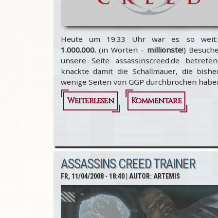
Heute um 19.33 Uhr war es so weit
1.000.000.
(in Worten -
millionste
!) Besuch
unsere Seite assassinscreed.de betrete
knackte damit die Schallmauer, die bishe
wenige Seiten von GGP durchbrochen habe
Weiterlesen
Kommentare
über
AssassinsCreed.de.
- 1 Million
Besucher!
ASSASSINS CREED TRAINER
FR, 11/04/2008 - 18:40
| AUTOR:
ARTEMIS