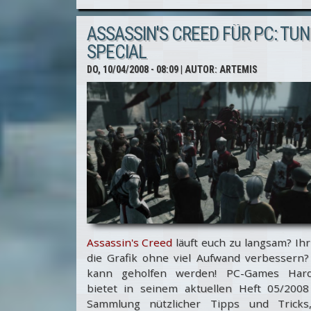
Creed: 50
ASSASSIN'S CREED FÜR PC: TUN
neue
SPECIAL
Screenshots
DO, 10/04/2008 - 08:09
| AUTOR:
ARTEMIS
Assassin's Creed
läuft euch zu langsam? Ihr
die Grafik ohne viel Aufwand verbessern?
kann geholfen werden! PC-Games Har
bietet in seinem aktuellen Heft 05/2008
Sammlung nützlicher Tipps und Tricks