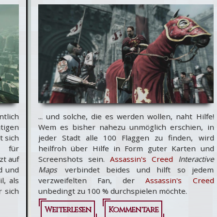
ntlich
... und solche, die es werden wollen, naht Hilfe!
tigen
Wem es bisher nahezu unmöglich erschien, in
t sich
jeder Stadt alle 100 Flaggen zu finden, wird
 für
heilfroh über Hilfe in Form guter Karten und
zt auf
Screenshots sein.
Assassin's Creed
Interactive
d und
Maps
verbindet beides und hilft so jedem
, als
verzweifelten Fan, der
Assassin's Creed
r sich
unbedingt zu 100 % durchspielen möchte.
Weiterlesen
über Assassin's
Kommentare