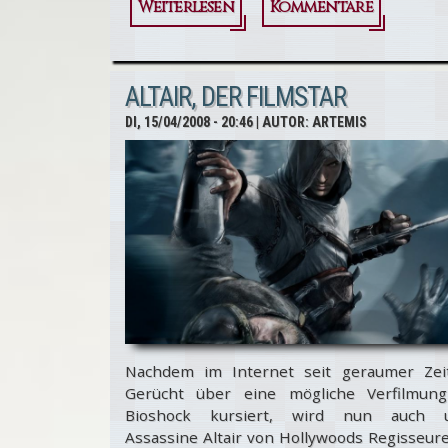
Weiterlesen
über
Kommentare
Assassin's
Creed
ALTAIR, DER FILMSTAR
für PC:
DI, 15/04/2008 - 20:46
| AUTOR:
ARTEMIS
Altair
erneut
die Nr.1
Nachdem im Internet seit geraumer Zei
Gerücht über eine mögliche Verfilmun
Bioshock kursiert, wird nun auch 
Assassine Altair von Hollywoods Regisseur