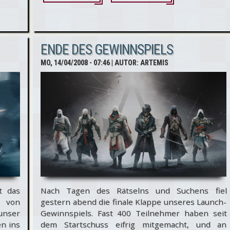
Creed: Für alle
Flaggensammler
...
ENDE DES GEWINNSPIELS
MO, 14/04/2008 - 07:46
| AUTOR:
ARTEMIS
t das
Nach Tagen des Rätselns und Suchens fiel
g von
gestern abend die finale Klappe unseres Launch-
unser
Gewinnspiels. Fast 400 Teilnehmer haben seit
en ins
dem Startschuss eifrig mitgemacht, und an