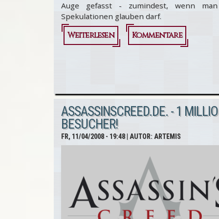
Auge gefasst - zumindest, wenn ma
Spekulationen glauben darf.
Weiterlesen
über
Kommentare
Altair,
der
Filmstar
ASSASSINSCREED.DE. - 1 MILLI
BESUCHER!
FR, 11/04/2008 - 19:48
| AUTOR:
ARTEMIS