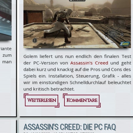
riante
 zum
Golem liefert uns nun endlich den finalen Test
e man
der PC-Version von
Assassin's Creed
und geht
dabei kurz und knackig auf die Pros und Cons des
Spiels ein. Installation, Steuerung, Grafik - alles
wir im einstündigen Schnelldurchlauf beleuchtet
und kritisch betrachtet.
Weiterlesen
über
Kommentare
Assassin's
Creed: 60
ASSASSIN'S CREED: DIE PC FAQ
Minuten