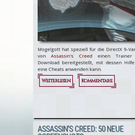
Mogelgott hat speziell für die DirectX 9-Va
von
Assassin's Creed
einen Trainer
Download bereitgestellt, mit dessen Hilf
eine Cheats anwenden kann.
Weiterlesen
über
Kommentare
Assassins
Creed
Trainer
ASSASSIN'S CREED: 50 NEUE