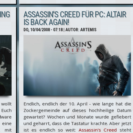
Creed:
ING
ASSASSIN'S CREED FÜR PC: ALTAIR
Die PC
IS BACK AGAIN!
FAQ
DO, 10/04/2008 - 07:18
| AUTOR:
ARTEMIS
 wollt
Endlich, endlich der 10. April - wie lange hat die
 Euch
Zockergemeinde auf dieses hochheilige Datum
dware
gewartet? Wochen und Monate wurde gefiebert
 eine
und geharrt, dass die Tastatur krachte. Aber jetzt
, mit
ist es endlich so weit:
Assassin's Creed
steht