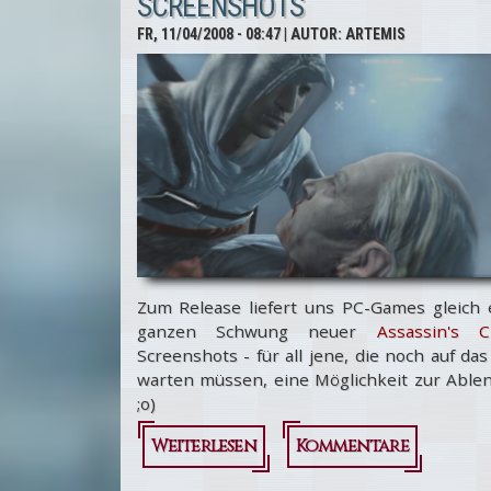
SCREENSHOTS
FR, 11/04/2008 - 08:47
| AUTOR:
ARTEMIS
Zum Release liefert uns PC-Games gleich 
ganzen Schwung neuer
Assassin's C
Screenshots - für all jene, die noch auf das
warten müssen, eine Möglichkeit zur Able
;o)
Weiterlesen
über
Kommentare
Assassin's