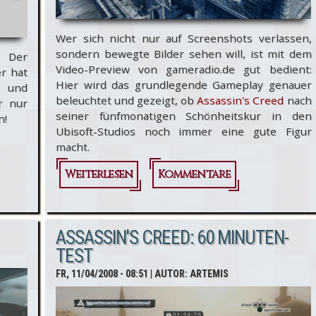
Wer sich nicht nur auf Screenshots verlassen,
sondern bewegte Bilder sehen will, ist mit dem
: Der
Video-Preview von gameradio.de gut bedient:
er hat
Hier wird das grundlegende Gameplay genauer
n und
beleuchtet und gezeigt, ob
Assassin's Creed
nach
r nur
seiner fünfmonatigen Schönheitskur in den
n!
Ubisoft-Studios noch immer eine gute Figur
macht.
Weiterlesen
über
Kommentare
Assassin's
Creed:
ASSASSIN'S CREED: 60 MINUTEN-
Video-
TEST
Review
FR, 11/04/2008 - 08:51
| AUTOR:
ARTEMIS