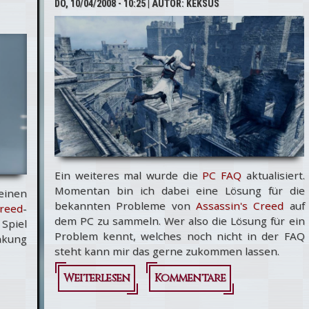
DO, 10/04/2008 - 10:25
| AUTOR:
KEKSUS
-Test
Ein weiteres mal wurde die
PC FAQ
aktualisiert.
Momentan bin ich dabei eine Lösung für die
einen
bekannten Probleme von
Assassin's Creed
auf
reed
-
dem PC zu sammeln. Wer also die Lösung für ein
 Spiel
Problem kennt, welches noch nicht in der FAQ
nkung
steht kann mir das gerne zukommen lassen.
Weiterlesen
über
Kommentare
Assassin's