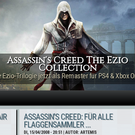
Direkt zum Inhalt
Assassin's Creed The Ezio
Collection
e Ezio-Trilogie jetzt als Remaster für PS4 & Xbox O
IR
ASSASSIN'S CREED: FÜR ALLE
FLAGGENSAMMLER ...
DI, 15/04/2008 - 20:51
| AUTOR:
ARTEMIS