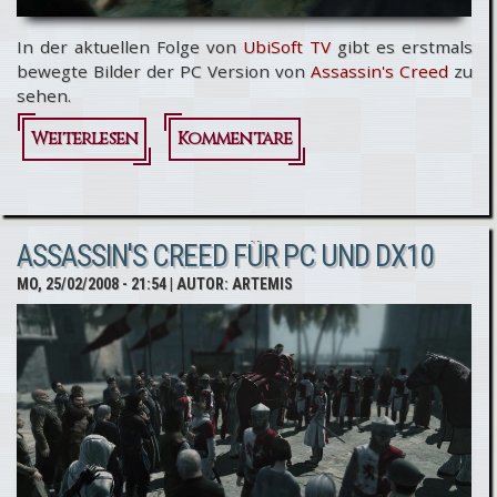
In der aktuellen Folge von
UbiSoft TV
gibt es erstmals
bewegte Bilder der PC Version von
Assassin's Creed
zu
sehen.
Weiterlesen
über
Kommentare
Assassin's
Creed:
ASSASSIN'S CREED FÜR PC UND DX10
Bewegte
MO, 25/02/2008 - 21:54
| AUTOR:
ARTEMIS
Bilder
aus der
PC
Version!