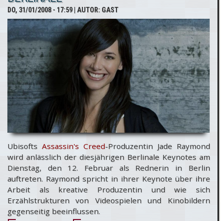
Bildmaterial
DO, 31/01/2008 - 17:59
| AUTOR:
GAST
zu Assassin's
Creed
Altaïr's
Chronicles
Ubisofts
Assassin's Creed
-Produzentin Jade Raymond
wird anlässlich der diesjährigen Berlinale Keynotes am
Dienstag, den 12. Februar als Rednerin in Berlin
auftreten. Raymond spricht in ihrer Keynote über ihre
Arbeit als kreative Produzentin und wie sich
Erzählstrukturen von Videospielen und Kinobildern
gegenseitig beeinflussen.