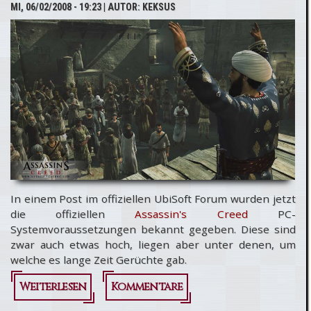
MI, 06/02/2008 - 19:23
| AUTOR:
KEKSUS
Videos!
In einem Post im offiziellen UbiSoft Forum wurden jetzt
die offiziellen
Assassin's Creed
PC-
Systemvoraussetzungen bekannt gegeben. Diese sind
zwar auch etwas hoch, liegen aber unter denen, um
welche es lange Zeit Gerüchte gab.
Weiterlesen
über Assassin's Creed: Die
Kommentare