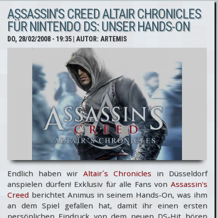
ASSASSIN'S CREED ALTAIR CHRONICLES
Videos zur
FÜR NINTENDO DS: UNSER HANDS-ON
DS-Version
DO, 28/02/2008 - 19:35
| AUTOR:
ARTEMIS
"Altair
Chronicles"
Endlich haben wir
Altair´s Chronicles
in Düsseldorf
anspielen dürfen! Exklusiv für alle Fans von
Assassin's
Creed
berichtet Animus in seinem Hands-On, was ihm
an dem Spiel gefallen hat, damit ihr einen ersten
persönlichen Eindruck von dem neuen DS-Hit hören