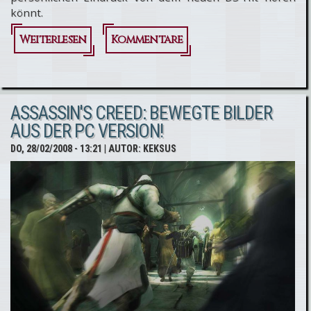
könnt.
Weiterlesen
über
Kommentare
Assassin's
Creed
ASSASSIN'S CREED: BEWEGTE BILDER
Altair
AUS DER PC VERSION!
Chronicles
DO, 28/02/2008 - 13:21
| AUTOR:
KEKSUS
für
Nintendo
DS: Unser
Hands-On