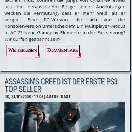
Sachen Infos, konnten die Jungs von
Cynamite
etwas
aus ihm herauskitzeln. Einige seiner Andeutungen
wecken die Vermutung, dass er mehr weiß, als er
vorgibt. Eine PC-Version, die sich von der
Konsolenversion unterscheidet? Ein Multiplayer-Modus
in AC 2? Neue Gameplay-Elemente in der Fortsetzung?
Wir dürfen gespannt sein!
Weiterlesen
über
Kommentare
Neues
über
ASSASSIN'S CREED IST DER ERSTE PS3
Assassin's
TOP SELLER
Creed 2
DO, 24/01/2008 - 17:06
| AUTOR:
GAST