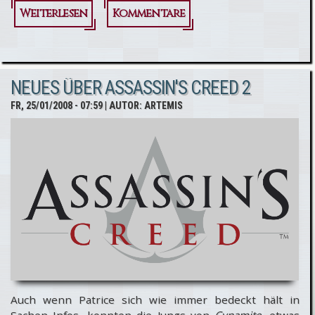
Weiterlesen
über Assassin
Kommentare
´s Creed
Produzentin
NEUES ÜBER ASSASSIN'S CREED 2
Jade
FR, 25/01/2008 - 07:59
| AUTOR:
ARTEMIS
Raymond
spricht
Keynote bei
Berlinale
Auch wenn Patrice sich wie immer bedeckt hält in