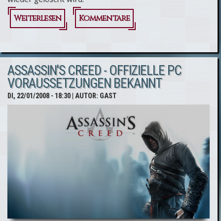
Weiterlesen
über Assassin's Creed für
Kommentare
PC:
Hardwareanforderungen
ASSASSIN'S CREED - OFFIZIELLE PC
nach wie vor unklar
VORAUSSETZUNGEN BEKANNT
DI, 22/01/2008 - 18:30
| AUTOR:
GAST