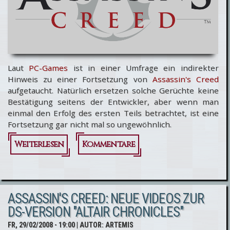
Laut
PC-Games
ist in einer Umfrage ein indirekter
Hinweis zu einer Fortsetzung von
Assassin's Creed
aufgetaucht. Natürlich ersetzen solche Gerüchte keine
Bestätigung seitens der Entwickler, aber wenn man
einmal den Erfolg des ersten Teils betrachtet, ist eine
Fortsetzung gar nicht mal so ungewöhnlich.
Weiterlesen
über
Kommentare
Assassin's
Creed 2
ASSASSIN'S CREED: NEUE VIDEOS ZUR
indirekt
DS-VERSION "ALTAIR CHRONICLES"
bestätigt
FR, 29/02/2008 - 19:00
| AUTOR:
ARTEMIS