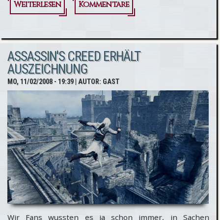
Weiterlesen
über
Kommentare
Assassin's
Creed
ASSASSIN'S CREED ERHÄLT
auf dem
AUSZEICHNUNG
DS - neue
MO, 11/02/2008 - 19:39
| AUTOR:
GAST
Infos
zum
Spiel
Wir Fans wussten es ja schon immer, in Sachen