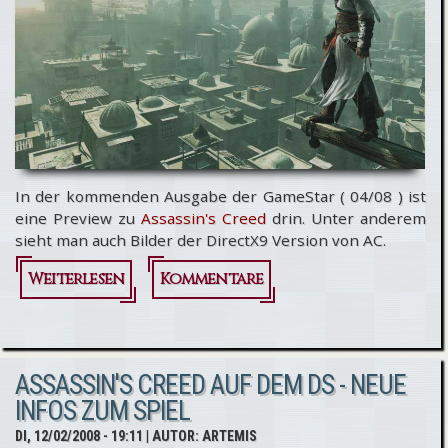
In der kommenden Ausgabe der GameStar ( 04/08 ) ist
eine Preview zu
Assassin's Creed
drin. Unter anderem
sieht man auch Bilder der DirectX9 Version von AC.
Weiterlesen
über
Kommentare
Assassin's
Creed
ASSASSIN'S CREED AUF DEM DS - NEUE
für PC:
INFOS ZUM SPIEL
Preview
DI, 12/02/2008 - 19:11
| AUTOR:
ARTEMIS