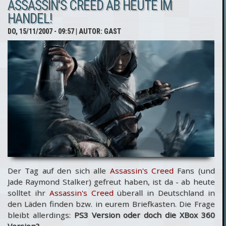
ASSASSIN'S CREED AB HEUTE IM
Neuer
HANDEL!
Mini
DO, 15/11/2007 - 09:57
| AUTOR:
GAST
Trailer
auf
Ubisoft
TV
Der Tag auf den sich alle
Assassin's Creed
Fans (und
Jade Raymond Stalker) gefreut haben, ist da - ab heute
solltet ihr
Assassin's Creed
überall in Deutschland in
den Läden finden bzw. in eurem Briefkasten. Die Frage
bleibt allerdings:
PS3 Version oder doch die XBox 360