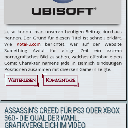
Ja, so könnte man unseren heutigen Beitrag durchaus
nennen. Der Grund für diesen Titel ist schnell erklärt.
Wie
Kotaku.com
berichtet, war auf der Website
Something Awful für einige Zeit ein extrem
pornografisches Bild zu sehen, welches offenbar einen
Comic Charakter namens Jade in ziemlich eindeutigen
Positionen zusammen mit diversen Gamern zeigte.
Weiterlesen
über
Kommentare
"Die
Waffen
ASSASSIN'S CREED FÜR PS3 ODER XBOX
einer
360 - DIE QUAL DER WAHL,
Frau"
GRAFIKVERGLEICH IM VIDEO