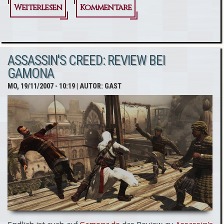
Weiterlesen
über
Kommentare
Assassin's
Creed:
ASSASSIN'S CREED: REVIEW BEI
Tötet
GAMONA
Altair die
MO, 19/11/2007 - 10:19
| AUTOR:
GAST
PS3
Hardware?