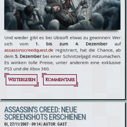
Und wieder gibt es bei Ubisoft etwas zu gewinnen: Wer
sich vom
1. bis zum 4. Dezember
auf
assassinscreedquest.de
registriert, hat die Chance, ab
dem
5. Dezember
bei einer Schnitzeljagd mitzumachen.
Es winken tolle Preise, unter anderem eine exklusive
PS3 und die Xbox 360.
Weiterlesen
über
Kommentare
Assassin's
Creed:
ASSASSIN'S CREED: NEUE
Neues
SCREENSHOTS ERSCHIENEN
Gewinnspiel
DI, 27/11/2007 - 09:14
| AUTOR:
GAST