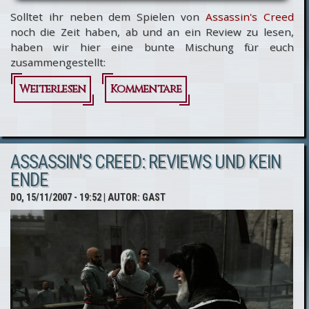
Solltet ihr neben dem Spielen von
Assassin's Creed
noch die Zeit haben, ab und an ein Review zu lesen,
haben wir hier eine bunte Mischung für euch
zusammengestellt:
Weiterlesen
über
Kommentare
Assassin's
Creed: Die
ASSASSIN'S CREED: REVIEWS UND KEIN
große
ENDE
Review-
DO, 15/11/2007 - 19:52
| AUTOR:
GAST
Schwemme