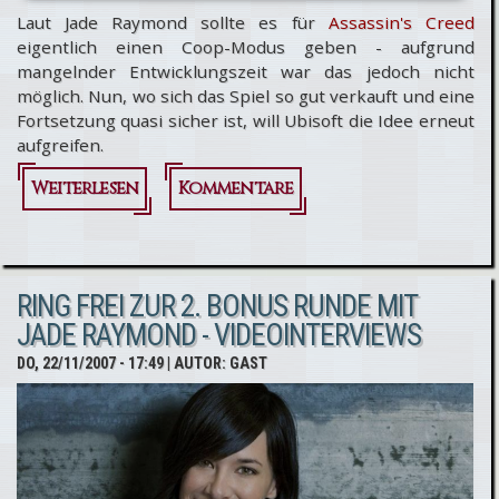
Laut Jade Raymond sollte es für
Assassin's Creed
eigentlich einen Coop-Modus geben - aufgrund
mangelnder Entwicklungszeit war das jedoch nicht
möglich. Nun, wo sich das Spiel so gut verkauft und eine
Fortsetzung quasi sicher ist, will Ubisoft die Idee erneut
aufgreifen.
Weiterlesen
über
Kommentare
Assassin's
Creed 2:
RING FREI ZUR 2. BONUS RUNDE MIT
Coop-
JADE RAYMOND - VIDEOINTERVIEWS
Modus
DO, 22/11/2007 - 17:49
| AUTOR:
GAST
geplant?