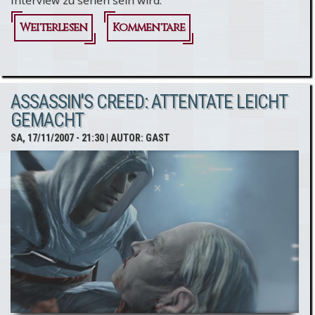
Interview zu sehen sein wird.
Weiterlesen
über Jade
Kommentare
Raymond am
Sonntag im
ASSASSIN'S CREED: ATTENTATE LEICHT
Interview
GEMACHT
mit
SA, 17/11/2007 - 21:30
| AUTOR:
GAST
Gametrailers