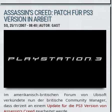
Creed: Neue
ASSASSIN'S CREED: PATCH FÜR PS3
Screenshots
VERSION IN ARBEIT
erschienen
SO, 25/11/2007 - 08:40
| AUTOR:
GAST
Im amerikanisch-britischen Forum von Ubisoft
verkündete nun der britische Community Manager,
dass derzeit an einem
Update für die PS3 Version von
Assassin's Creed
gearbeitet werde.