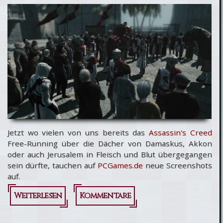
Jetzt wo vielen von uns bereits das
Assassin's Creed
Free-Running über die Dächer von Damaskus, Akkon
oder auch Jerusalem in Fleisch und Blut übergegangen
sein dürfte, tauchen auf
PCGames.de
neue Screenshots
auf.
Weiterlesen
über
Kommentare
Assassin's