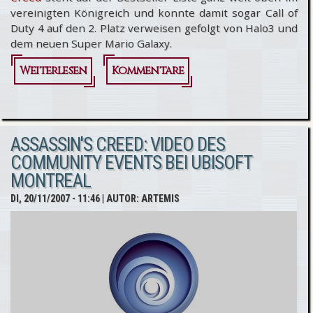
vereinigten Königreich und konnte damit sogar Call of
Duty 4 auf den 2. Platz verweisen gefolgt von Halo3 und
dem neuen Super Mario Galaxy.
Weiterlesen
über Assassin's
Kommentare
Creed: Nr.1 in
den
ASSASSIN'S CREED: VIDEO DES
Verkaufcharts
COMMUNITY EVENTS BEI UBISOFT
MONTREAL
DI, 20/11/2007 - 11:46
| AUTOR:
ARTEMIS