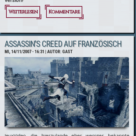
Version?
Weiterlesen
über
Kommentare
Assassin's
Creed ab
ASSASSIN'S CREED AUF FRANZÖSISCH
heute im
MI, 14/11/2007 - 16:31
| AUTOR:
GAST
Handel!
JeuxVideo, die hierzulande eher weniger bekannte