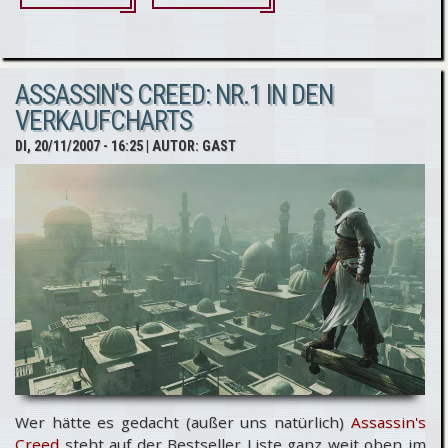
Creed: 10 hoch 6 ...
(Verkaufszahlen)
ASSASSIN'S CREED: NR.1 IN DEN
VERKAUFCHARTS
DI, 20/11/2007 - 16:25
| AUTOR:
GAST
Wer hätte es gedacht (außer uns natürlich)
Assassin's
Creed
steht auf der Bestseller Liste ganz weit oben im