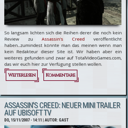
So langsam lichten sich die Reihen derer die noch kein
Review zu
Assassin's Creed
veröffentlicht
haben...zumindest könnte man das meinen wenn man
kein Redakteur dieser Site ist. Wir haben aber ein
weiteres gefunden und zwar auf TotalVideoGames.com,
das wir euch hier zur Verfügung stellen wollen.
Weiterlesen
über
Kommentare
Assassin's
Creed:
ASSASSIN'S CREED: NEUER MINI TRAILER
Reviews
AUF UBISOFT TV
und
DO, 15/11/2007 - 14:11
| AUTOR:
GAST
kein