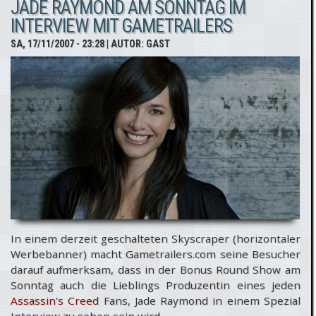
JADE RAYMOND AM SONNTAG IM
Wir helfen!
INTERVIEW MIT GAMETRAILERS
Assassins Creed-
SA, 17/11/2007 - 23:28
| AUTOR:
GAST
Konsolen Skins
In einem derzeit geschalteten Skyscraper (horizontaler
Werbebanner) macht Gametrailers.com seine Besucher
darauf aufmerksam, dass in der Bonus Round Show am
Sonntag auch die Lieblings Produzentin eines jeden
Assassin's Creed
Fans, Jade Raymond in einem Spezial