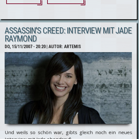
Creed für PS3
oder Xbox 360 -
ASSASSIN'S CREED: INTERVIEW MIT JADE
Die Qual der
RAYMOND
Wahl,
DO, 15/11/2007 - 20:20
| AUTOR:
ARTEMIS
Grafikvergleich
im Video
Und weils so schön war, gibts gleich noch ein neues