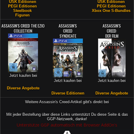
USK Editionen
USK Editionen
PEGI Editionen
PEGI Editionen
Steelbook
Xbox One S-Bundles
Figuren
ASSASSIN'S CREED THE EZIO
ASSASSIN'S
ASSASSIN'S
COLLECTION
CREED
CREED:
SYNDICATE
DER FILM
Jetzt kaufen bei
Jetzt kaufen bei
Jetzt kaufen bei
Diverse Angebote
Diverse Editionen
Diverse Angebote
Weitere Assassin's Creed-Artikel gibt's direkt bei
Mit jeder Bestellung über diese Links unterstützt Du diese Seite & das
GGP-Netzwerk, danke!
Unterstütze GGP automatisch mit Browser AddOn's