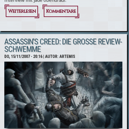
Interview mit Jade obendrauf:
Weiterlesen
über
Kommentare
Assassin's
Creed:
ASSASSIN'S CREED: DIE GROSSE REVIEW-S
Interview
CHWEMME
mit Jade
DO, 15/11/2007 - 20:16
| AUTOR:
ARTEMIS
Raymond