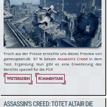
Ubisoft
Montreal
Frisch aus der Presse erreichte uns dieses Preview von
gamecaptain.de.
87 % bekam
Assassin's Creed
in dem
Test. Ergänzung: Nun gibt es eine Erweiterung des
Berichts speziell für die PS3!
Weiterlesen
über Assassin's
Kommentare
Creed: Review
auf
ASSASSIN'S CREED: TÖTET ALTAIR DIE
gamecaptain.de