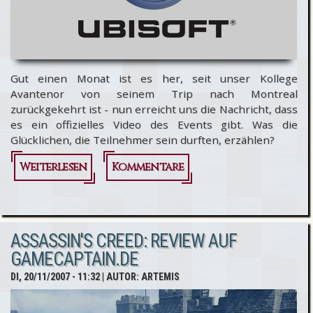
Gut einen Monat ist es her, seit unser Kollege
Avantenor von seinem Trip nach Montreal
zurückgekehrt ist - nun erreicht uns die Nachricht, dass
es ein offizielles Video des Events gibt. Was die
Glücklichen, die Teilnehmer sein durften, erzählen?
Weiterlesen
über
Kommentare
Assassin's
Creed:
ASSASSIN'S CREED: REVIEW AUF
Video des
GAMECAPTAIN.DE
Community
DI, 20/11/2007 - 11:32
| AUTOR:
ARTEMIS
Events bei