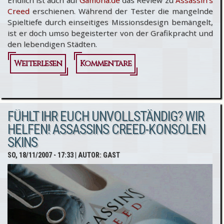
Endlich ist auch auf
Gamona.de
das Review zu
Assassin's
Creed
erschienen. Während der Tester die mangelnde
Spieltiefe durch einseitiges Missionsdesign bemängelt,
ist er doch umso begeisterter von der Grafikpracht und
den lebendigen Städten.
Weiterlesen
über
Kommentare
Assassin's
Creed:
FÜHLT IHR EUCH UNVOLLSTÄNDIG? WIR
Review
HELFEN! ASSASSINS CREED-KONSOLEN
bei
SKINS
Gamona
SO, 18/11/2007 - 17:33
| AUTOR:
GAST