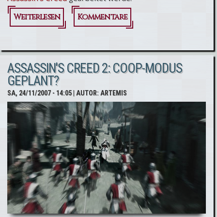
Weiterlesen
über
Kommentare
Assassin's
Creed:
ASSASSIN'S CREED 2: COOP-MODUS
Patch
GEPLANT?
für PS3
SA, 24/11/2007 - 14:05
| AUTOR:
ARTEMIS
Version
in Arbeit