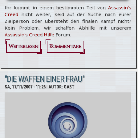
Ihr kommt in einem bestimmten Teil von
Assassin's
Creed
nicht weiter, seid auf der Suche nach eurer
Zielperson oder übersteht den finalen Kampf nicht?
Kein Problem, wir schaffen Abhilfe mit unserem
Assassin's Creed Hilfe
Forum.
Weiterlesen
über
Kommentare
Assassin's
Creed:
"DIE WAFFEN EINER FRAU"
Attentate
SA, 17/11/2007 - 11:26
| AUTOR:
GAST
leicht
gemacht