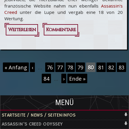
französische Website nahm nun ebenfalls
Assassin's
Creed
unter die Lupe und vergab eine 18 von 20
Wertung.
Weiterlesen
über
Kommentare
Assassin's
Creed auf
Französisch
Seiten
« Anfang
‹
…
76
77
78
79
80
81
82
83
84
…
›
Ende »
MENÜ
STARTSEITE / NEWS / SEITENINFOS
ASSASSIN'S CREED ODYSSEY