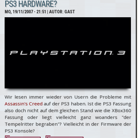
PS3 HARDWARE?
MO, 19/11/2007 - 21:51
| AUTOR:
GAST
Wir lesen immer wieder von Usern die Probleme mit
Assassin's Creed
auf der PS3 haben. Ist die PS3 Fassung
also doch nicht auf dem gleichen Stand wie die XBox360
Fassung oder liegt vielleicht ganz woanders "der
Tempelritter begraben"? Vielleicht in der Firmware der
PS3 Konsole?