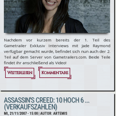
Nachdem vor kurzem bereits der 1. Teil des
Gametrailer Exklusiv Interviews mit Jade Raymond
verfügbar gemacht wurde, befindet sich nun auch der 2.
Teil auf dem Server von Gametrailers.com. Beide Teile
findet ihr anschließend als Video!
Weiterlesen
über Ring frei
Kommentare
zur 2. Bonus
Runde mit Jade
ASSASSIN'S CREED: 10 HOCH 6 ...
Raymond -
(VERKAUFSZAHLEN)
Videointerviews
MI, 21/11/2007 - 15:00
| AUTOR:
ARTEMIS