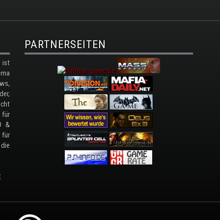
PARTNERSEITEN
ist
ema
ws,
der,
cht
 für
D &
 für
 die
E