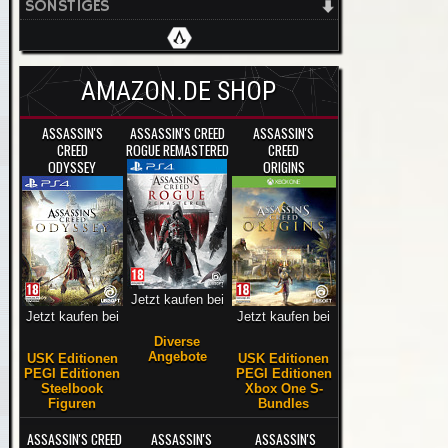
SONSTIGES
AMAZON.DE SHOP
ASSASSIN'S
ASSASSIN'S CREED
ASSASSIN'S
CREED
ROGUE REMASTERED
CREED
ODYSSEY
ORIGINS
Jetzt kaufen bei
Jetzt kaufen bei
Jetzt kaufen bei
Diverse
Angebote
USK Editionen
USK Editionen
PEGI Editionen
PEGI Editionen
Steelbook
Xbox One S-
Figuren
Bundles
ASSASSIN'S CREED
ASSASSIN'S
ASSASSIN'S