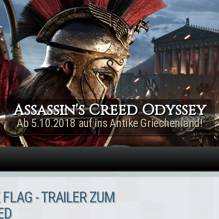
Direkt zum Inhalt
Assassin's Creed Rogue
Remastered
Jetzt für PS4 & Xbox One!
 FLAG - TRAILER ZUM
ED