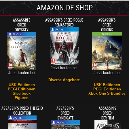
AMAZON.DE SHOP
ASSASSIN'S
ASSASSIN'S CREED ROGUE
ASSASSIN'S
CREED
REMASTERED
CREED
ODYSSEY
ORIGINS
Jetzt kaufen bei
Jetzt kaufen bei
Jetzt kaufen bei
Diverse Angebote
USK Editionen
USK Editionen
PEGI Editionen
PEGI Editionen
Steelbook
Xbox One S-Bundles
Figuren
ASSASSIN'S CREED THE EZIO
ASSASSIN'S
ASSASSIN'S
COLLECTION
CREED
CREED:
SYNDICATE
DER FILM