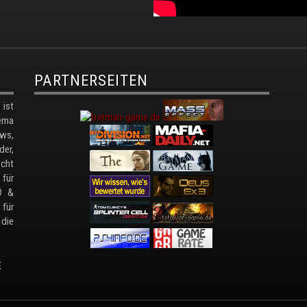
PARTNERSEITEN
ist
ema
ws,
der,
cht
 für
D &
 für
 die
E