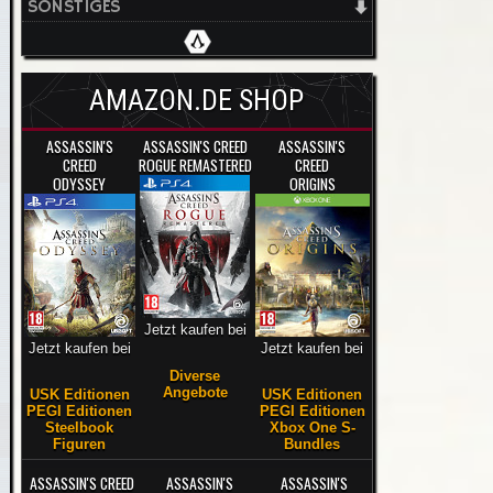
SONSTIGES
AMAZON.DE SHOP
ASSASSIN'S
ASSASSIN'S CREED
ASSASSIN'S
CREED
ROGUE REMASTERED
CREED
ODYSSEY
ORIGINS
Jetzt kaufen bei
Jetzt kaufen bei
Jetzt kaufen bei
Diverse
Angebote
USK Editionen
USK Editionen
PEGI Editionen
PEGI Editionen
Steelbook
Xbox One S-
Figuren
Bundles
ASSASSIN'S CREED
ASSASSIN'S
ASSASSIN'S