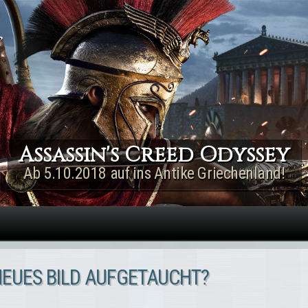
Direkt zum Inhalt
Assassin's Creed Rogue
Remastered
Jetzt für PS4 & Xbox One!
 NEUES BILD AUFGETAUCHT?