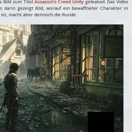
 Bild zum Titel
Assassin’s Creed Unity
geleaked. Das Video
s darin gezeigt Bild, worauf ein bewaffneter Charakter in
 ist, macht aber dennoch die Runde.