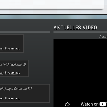
AKTUELLES VIDEO
Assa
se
8 years ago
·
l *nicht wirklich* :D
se
8 years ago
·
 ein junger Geralt aus???
se
8 years ago
·