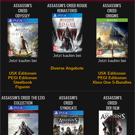
ASSASSIN'S
ASSASSIN'S CREED ROGUE
ASSASSIN'S
CREED
REMASTERED
CREED
ODYSSEY
ORIGINS
Jetzt kaufen bei
Jetzt kaufen bei
Jetzt kaufen bei
Diverse Angebote
USK Editionen
USK Editionen
PEGI Editionen
PEGI Editionen
Steelbook
Xbox One S-Bundles
Figuren
ASSASSIN'S CREED THE EZIO
ASSASSIN'S
ASSASSIN'S
COLLECTION
CREED
CREED:
SYNDICATE
DER FILM