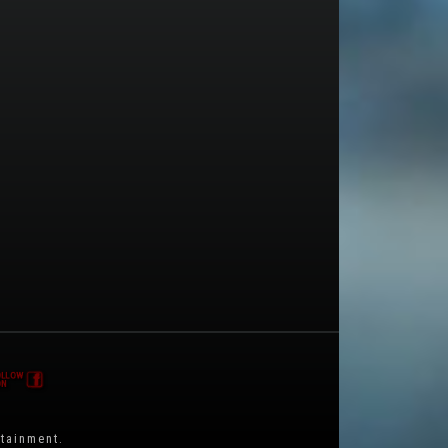
rtainment
.