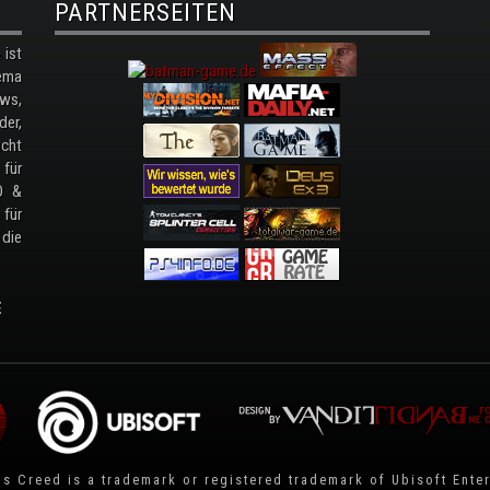
PARTNERSEITEN
ist
ema
ws,
der,
cht
 für
D &
 für
 die
E
's Creed is a trademark or registered trademark of
Ubisoft Ente