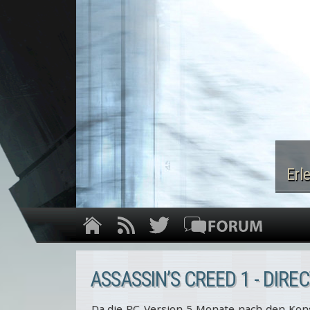
Erl
ASSASSIN’S CREED 1 - DIREC
Da die PC-Version 5 Monate nach den Kons