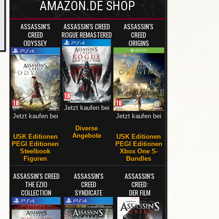
AMAZON.DE SHOP
ASSASSIN'S
ASSASSIN'S CREED
ASSASSIN'S
CREED
ROGUE REMASTERED
CREED
ODYSSEY
ORIGINS
Jetzt kaufen bei
Jetzt kaufen bei
Jetzt kaufen bei
Diverse
Angebote
USK Editionen
USK Editionen
PEGI Editionen
PEGI Editionen
Steelbook
Xbox One S-
Figuren
Bundles
ASSASSIN'S CREED
ASSASSIN'S
ASSASSIN'S
THE EZIO
CREED
CREED:
COLLECTION
SYNDICATE
DER FILM