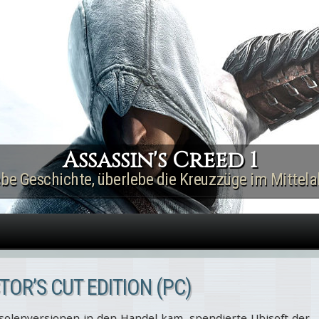
Direkt zum Inhalt
Assassin's Creed 1
ebe Geschichte, überlebe die Kreuzzüge im Mittelal
TOR’S CUT EDITION (PC)
olenversionen in den Handel kam, spendierte Ubisoft der