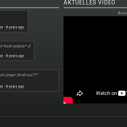
AKTUELLES VIDEO
Assa
se
8 years ago
·
l *nicht wirklich* :D
se
8 years ago
·
 ein junger Geralt aus???
se
8 years ago
·