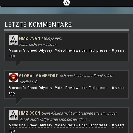
LETZTE KOMMENTARE
HMZ CSGN
Mein ja nur..
Finds nicht so schlimm
Assassin's Creed Odyssey: Video-Previews der Fachpresse
8 years
·
ago
GLOBAL GAMEPORT
Ach das ist doch nur Zufall *nicht
wirklich* :D
Assassin's Creed Odyssey: Video-Previews der Fachpresse
8 years
·
ago
HMZ CSGN
Sieht Alexios nicht ein bisschen wie ein junger
Geralt aus???
https://uploads.disquscdn.c...
Assassin's Creed Odyssey: Video-Previews der Fachpresse
8 years
·
ago