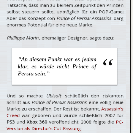
Tatsache, dass man zu keinem Zeitpunkt den Prinzen
selbst steuern sollte, unmöglich für ein POP-Game!
Aber das Konzept con
Prince of Persia: Assassins
barg
enormes Potential für eine neue Marke.
Phillippe Morin
, ehemaliger Designer, sagte dazu:
“An diesem Punkt war es jedem
klar, es würde nicht Prince of
Persia sein.”
Und so machte
Ubisoft
schließlich den riskanten
Schritt aus
Prince of Persia: Assassins
eine völlig neue
Marke zu erschaffen. Der Rest ist bekannt,
Assassin’s
Creed
war geboren und wurde schließlich 2007 für
PS3
und
Xbox 360
veröffentlicht. 2008 folgte die
PC-
Version als Director‘s Cut-Fassung
.