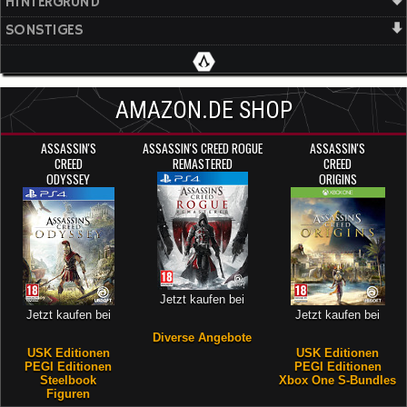
HINTERGRUND
SONSTIGES
AMAZON.DE SHOP
ASSASSIN'S
ASSASSIN'S CREED ROGUE
ASSASSIN'S
CREED
REMASTERED
CREED
ODYSSEY
ORIGINS
Jetzt kaufen bei
Jetzt kaufen bei
Jetzt kaufen bei
Diverse Angebote
USK Editionen
USK Editionen
PEGI Editionen
PEGI Editionen
Steelbook
Xbox One S-Bundles
Figuren