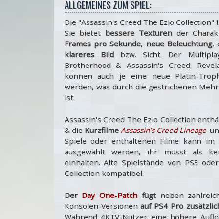
ALLGEMEINES ZUM SPIEL:
Die "Assassin's Creed The Ezio Collection" 
Sie bietet
bessere Texturen
der Charak
Frames pro Sekunde
,
neue Beleuchtung
,
klareres Bild
bzw. Sicht. Der Multipla
Brotherhood & Assassin's Creed: Revela
können auch je eine neue Platin-Trop
werden, was durch die gestrichenen Mehrsp
ist.
Assassin's Creed The Ezio Collection ent
& die
Kurzfilme
Assassin’s Creed Lineage
u
Spiele oder enthaltenen Filme kann im S
ausgewählt werden, ihr müsst als kei
einhalten. Alte Spielstände von PS3 ode
Collection kompatibel.
Der
Day One-Patch
fügt
neben zahlreich
Konsolen-Versionen
auf PS4 Pro zusätzli
Während 4KTV-Nutzer eine höhere Aufl