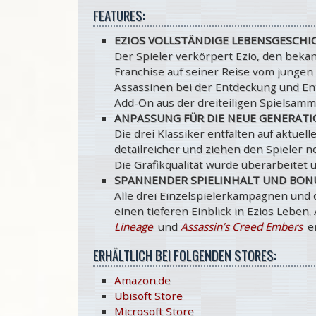
FEATURES:
EZIOS VOLLSTÄNDIGE LEBENSGESCHI
Der Spieler verkörpert Ezio, den beka
Franchise auf seiner Reise vom junge
Assassinen bei der Entdeckung und En
Add-On aus der dreiteiligen Spielsamm
ANPASSUNG FÜR DIE NEUE GENERAT
Die drei Klassiker entfalten auf aktue
detailreicher und ziehen den Spieler no
Die Grafikqualität wurde überarbeitet 
SPANNENDER SPIELINHALT UND BON
Alle drei Einzelspielerkampagnen und 
einen tieferen Einblick in Ezios Leben
Lineage
und
Assassin’s Creed Embers
en
ERHÄLTLICH BEI FOLGENDEN STORES:
Amazon.de
Ubisoft Store
Microsoft Store