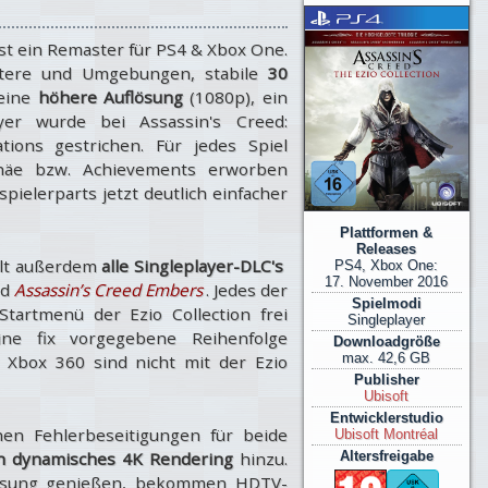
ist ein Remaster für PS4 & Xbox One.
tere und Umgebungen, stabile
30
 eine
höhere Auflösung
(1080p), ein
yer wurde bei Assassin's Creed:
tions gestrichen. Für jedes Spiel
häe bzw. Achievements erworben
ielerparts jetzt deutlich einfacher
Plattformen &
Releases
hält außerdem
alle Singleplayer-DLC's
PS4, Xbox One:
17. November 2016
nd
Assassin’s Creed Embers
. Jedes der
Spielmodi
tartmenü der Ezio Collection frei
Singleplayer
ne fix vorgegebene Reihenfolge
Downloadgröße
max. 42,6 GB
r Xbox 360 sind nicht mit der Ezio
Publisher
Ubisoft
Entwicklerstudio
en Fehlerbeseitigungen für beide
Ubisoft Montréal
ch dynamisches 4K Rendering
hinzu.
Altersfreigabe
ösung genießen, bekommen HDTV-