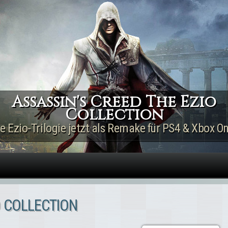
Direkt zum Inhalt
Assassin's Creed The Ezio
Collection
ie Ezio-Trilogie jetzt als Remake für PS4 & Xbox On
O COLLECTION