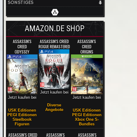
SONSTIGES
AMAZON.DE SHOP
ASSASSIN'S
ASSASSIN'S CREED
ASSASSIN'S
CREED
ROGUE REMASTERED
CREED
ODYSSEY
ORIGINS
Jetzt kaufen bei
Jetzt kaufen bei
Jetzt kaufen bei
Diverse
Angebote
USK Editionen
USK Editionen
PEGI Editionen
PEGI Editionen
Steelbook
Xbox One S-
Figuren
Bundles
ASSASSIN'S CREED
ASSASSIN'S
ASSASSIN'S