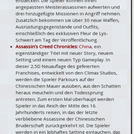
entdecken. Die Spieler können ihren
angepassten Meisterassassinen aufwerten und
drei hinzugefügte Missionen in Angriff nehmen.
Zusätzlich bekommen sie über 30 neue Waffen,
Ausrüstungsgegenstände und Outfits,
einschließlich des exklusiven Fleur de Lys-
Schwert am Tag der Veröffentlichung.
Assassin’s Creed Chronicles:
China
, ein
eigenständiger Titel mit neuer Story, neuem
Setting und einem neuen Typ Gameplay. In
dieser 2,5D Neuauflage des gefeierten
Franchises, entwickelt von den Climax Studios,
werden die Spieler Parkours auf der
Chinesischen Mauer ausüben, aus den Schatten
heraus meucheln und den Todessprung
antreten. Zum ersten Mal überhaupt werden
Spieler in das Reich der Mitte des 16.
Jahrhunderts reisen, in das der letzte
verbliebene Assassine der Chinesischen
Bruderschaft zurückgekehrt ist. Die Spieler
werden in ein lebhaftes Setting eintauchen, das