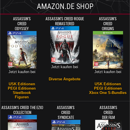
AMAZON.DE SHOP
ASSASSIN'S
ASSASSIN'S CREED ROGUE
ASSASSIN'S
CREED
REMASTERED
CREED
ODYSSEY
ORIGINS
Jetzt kaufen bei
Jetzt kaufen bei
Jetzt kaufen bei
Diverse Angebote
USK Editionen
USK Editionen
PEGI Editionen
PEGI Editionen
Steelbook
Xbox One S-Bundles
Figuren
ASSASSIN'S CREED THE EZIO
ASSASSIN'S
ASSASSIN'S
COLLECTION
CREED
CREED:
SYNDICATE
DER FILM