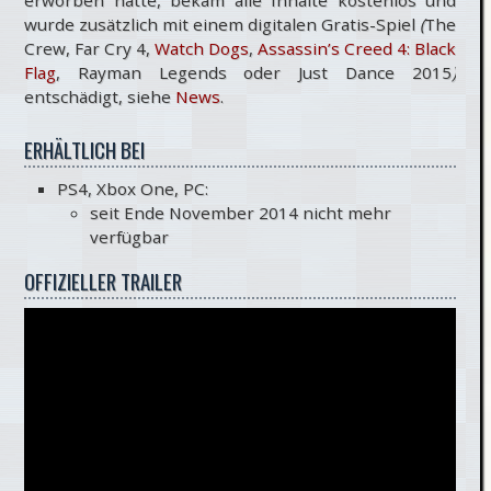
erworben hatte, bekam alle Inhalte kostenlos und
wurde zusätzlich mit einem digitalen Gratis-Spiel
(
The
Crew, Far Cry 4,
Watch Dogs
,
Assassin’s Creed 4: Black
Flag
, Rayman Legends oder Just Dance 2015
)
entschädigt, siehe
News
.
ERHÄLTLICH BEI
PS4, Xbox One, PC:
seit Ende November 2014 nicht mehr
verfügbar
OFFIZIELLER TRAILER