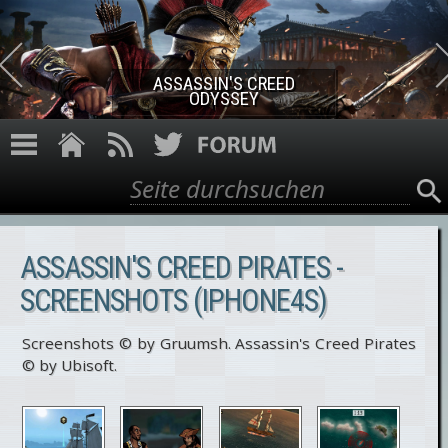
Direkt zum Inhalt
ASSASSIN'S CREED ROGUE
REMASTERED
Suche
Suchformular
ASSASSIN'S CREED PIRATES -
SCREENSHOTS (IPHONE4S)
Screenshots © by Gruumsh. Assassin's Creed Pirates
© by Ubisoft.