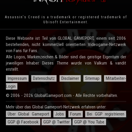
Assassin's Creed is a trademark or registered trademark of
Ubisoft Entertainment
.
Diese Webseite ist Teil von GLOBAL GAMEPORT, einem seit 2006
bestehenden, nicht kommerziell orientierten Videogame-Netzwerk
von Fans für Fans.
Alle Logos, Markenzeichen & Bilder sind das geistige Eigentum der
jeweiligen Inhaber. Dieses Theme wurde von Valkum & vandit
erstellt.
Impressum
Datenschutz
Disclaimer
Sitemap
Mitarbeiter-
Login
© 2006 - 2026 GlobalGameport.com - Alle Rechte vorbehalten.
Mehr über das Global Gameport-Netzwerk erfahren unter:
Über Global Gameport
Jobs
Forum
Bei GGP registrieren
GGP @ Facebook
GGP @ Twitter
GGP @ You Tube