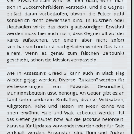
See. Etwas seltsam wirkt es aber doch, wenn man
sich in Zuckerrohrfeldern versteckt, und die Gegner
einfach daran vorbeilaufen, obwohl die Felder nicht
sonderlich dicht bewachsen sind. In Büschen oder
Heuhaufen wirkt das doch glaubwürdiger. Erwähnt
werden muss hier auch noch, dass Gegner oft auf der
Karte auftauchen, vor einem aber nicht sofort
sichtbar sind und erst nachgeladen werden. Das kann
einem, wenn es genau zum falschen Zeitpunkt
geschieht, schon die Mission vermasseln.
Wie in Assassin’s Creed 3 kann auch in Black Flag
wieder gejagt werden. Diverse “Zutaten” werden für
Verbesserungen von Edwards Gesundheit,
Munitionsbeuteln usw. benötigt. An Getier gibt es an
Land unter anderem Brüllaffen, diverse Wildkatzen,
Alligatoren, Rehe und Hasen. Im Meer könne wie
oben erwähnt Haie und Wale erbeutet werden. Ist
das Getier gehäutet bzw. auf die Jackdaw befördert,
kann es für Updates verwendet werden oder für Geld
verkauft werden. Ansonsten sind Rum und Zucker