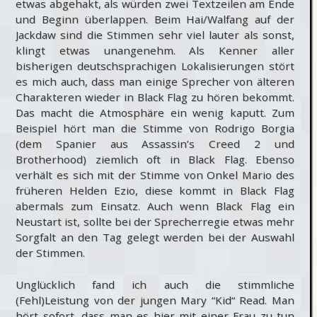
etwas abgehakt, als würden zwei Textzeilen am Ende
und Beginn überlappen. Beim Hai/Walfang auf der
Jackdaw sind die Stimmen sehr viel lauter als sonst,
klingt etwas unangenehm. Als Kenner aller
bisherigen deutschsprachigen Lokalisierungen stört
es mich auch, dass man einige Sprecher von älteren
Charakteren wieder in Black Flag zu hören bekommt.
Das macht die Atmosphäre ein wenig kaputt. Zum
Beispiel hört man die Stimme von Rodrigo Borgia
(dem Spanier aus Assassin’s Creed 2 und
Brotherhood) ziemlich oft in Black Flag. Ebenso
verhält es sich mit der Stimme von Onkel Mario des
früheren Helden Ezio, diese kommt in Black Flag
abermals zum Einsatz. Auch wenn Black Flag ein
Neustart ist, sollte bei der Sprecherregie etwas mehr
Sorgfalt an den Tag gelegt werden bei der Auswahl
der Stimmen.
Unglücklich fand ich auch die stimmliche
(Fehl)Leistung von der jungen Mary “Kid“ Read. Man
hört sofort, dass man es hier mit einer Frau zu tun