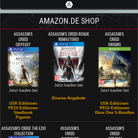
AMAZON.DE SHOP
ASSASSIN'S
ASSASSIN'S CREED ROGUE
ASSASSIN'S
CREED
REMASTERED
CREED
ODYSSEY
ORIGINS
Jetzt kaufen bei
Jetzt kaufen bei
Jetzt kaufen bei
Diverse Angebote
USK Editionen
USK Editionen
PEGI Editionen
PEGI Editionen
Steelbook
Xbox One S-Bundles
Figuren
ASSASSIN'S CREED THE EZIO
ASSASSIN'S
ASSASSIN'S
COLLECTION
CREED
CREED: