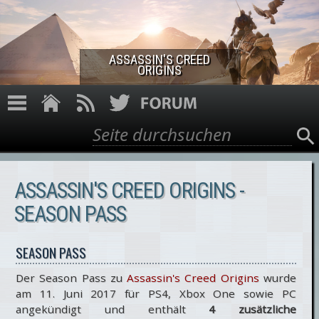
Direkt zum Inhalt
ASSASSIN'S CREED
ORIGINS
Suche
Suchformular
ASSASSIN'S CREED ORIGINS -
SEASON PASS
SEASON PASS
Der Season Pass zu
Assassin's Creed Origins
wurde
am 11. Juni 2017 für PS4, Xbox One sowie PC
angekündigt und enthält
4 zusätzliche