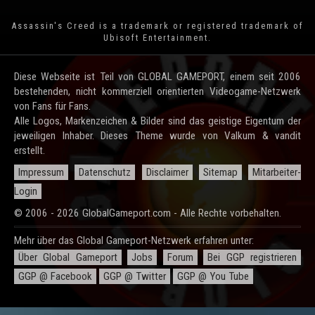
Assassin's Creed is a trademark or registered trademark of
Ubisoft Entertainment
.
Diese Webseite ist Teil von GLOBAL GAMEPORT, einem seit 2006
bestehenden, nicht kommerziell orientierten Videogame-Netzwerk
von Fans für Fans.
Alle Logos, Markenzeichen & Bilder sind das geistige Eigentum der
jeweiligen Inhaber. Dieses Theme wurde von Valkum & vandit
erstellt.
Impressum
Datenschutz
Disclaimer
Sitemap
Mitarbeiter-
Login
© 2006 - 2026 GlobalGameport.com - Alle Rechte vorbehalten.
Mehr über das Global Gameport-Netzwerk erfahren unter:
Über Global Gameport
Jobs
Forum
Bei GGP registrieren
GGP @ Facebook
GGP @ Twitter
GGP @ You Tube