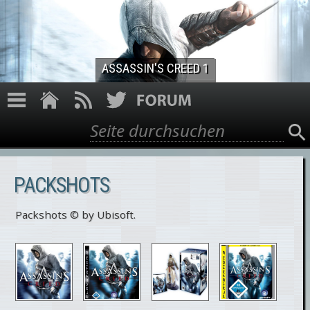
Direkt zum Inhalt
ASSASSIN'S CREED 1
Suche
Suchformular
PACKSHOTS
Packshots © by Ubisoft.