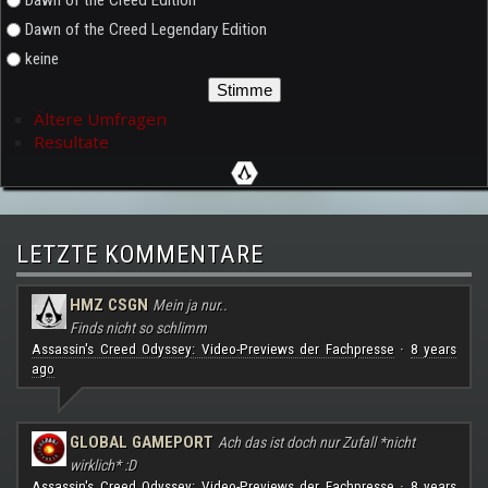
Dawn of the Creed Legendary Edition
keine
Ältere Umfragen
Resultate
LETZTE KOMMENTARE
HMZ CSGN
Mein ja nur..
Finds nicht so schlimm
Assassin's Creed Odyssey: Video-Previews der Fachpresse
8 years
·
ago
GLOBAL GAMEPORT
Ach das ist doch nur Zufall *nicht
wirklich* :D
Assassin's Creed Odyssey: Video-Previews der Fachpresse
8 years
·