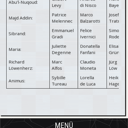
Abu'l-Nuqoud:
Levy
di Nisco
Bayer
Patrice
Marco
Josef
Majd Addin:
Melennec
Balzarotti
Tratnik
Emmanuel
Felice
Simon
Sibrand:
Gradi
Ivernici
Roden
Juliette
Donatella
Elisabet
Maria:
Degenne
Fanfani
Grünwal
Richard
Marc
Claudio
Jürg
Löwenherz:
Alfos
Moneta
Löw
Sybille
Lorella
Heike
Animus:
Tureau
de Luca
Hagen
MENÜ