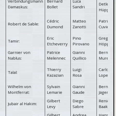
Verbindungsmann
Bernard
Luca
Detlef
Damaskus:
Bollet
Sandri
Hüpgen
Cédric
Matteo
Patrice
Robert de Sable:
Dumond
Zanotti
Cuvier
Eric
Pino
Gregor
Tamir:
Etcheverry
Pirovano
Höppner
Garnier von
Patrice
Gianni
Bernard
Nablus:
Melennec
Quillico
Murer
Thierry
Luigi
Carlos
Talal:
Kazazian
Rosa
Lopez
Wilhelm von
Sylvain
Gianni
Bernd
Montferrat:
Lemarie
Gaude
Jäger
Gilbert
Diego
Renier
Jubair al Hakim:
Levy
Sabre
Baaken
Gilbert
Andrea
Hans