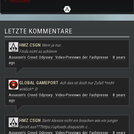
Resultate
LETZTE KOMMENTARE
HMZ CSGN
Mein ja nur..
Finds nicht so schlimm
Assassin's Creed Odyssey: Video-Previews der Fachpresse
8 years
·
ago
GLOBAL GAMEPORT
Ach das ist doch nur Zufall *nicht
wirklich* :D
Assassin's Creed Odyssey: Video-Previews der Fachpresse
8 years
·
ago
HMZ CSGN
Sieht Alexios nicht ein bisschen wie ein junger
Geralt aus???
https://uploads.disquscdn.c...
Assassin's Creed Odyssey: Video-Previews der Fachpresse
8 years
·