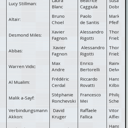
Laura
Beatrice
Susanne
Lucy Stillman:
Blanc
Caggiula
Dobrusk
Bruno
Paolo
Markus
Altaïr:
Choel
de Santis
Pfeiffer
Xavier
Alessandro
Thomas
Desmond Miles:
Fagnon
Rigotti
Friebe
Xavier
Alessandro
Thomas
Abbas:
Fagnon
Rigotti
Friebe
Max
Enrico
Rainer
Warren Vidic:
Andre
Bertorelli
Delventh
Frédéric
Riccardo
Hans-Ge
Al Mualim:
Cerdal
Rovatti
Kilbinger
Stéphanie
Francesco
Philipp
Malik a-Sayf:
Ronchevski
Mei
Schepm
Verbindungsmann
David
Raffaele
Vitorio
Akkon:
Kruger
Fallica
Alfieri
Hans-