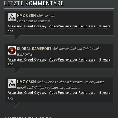
LETZTE KOMMENTARE
HMZ CSGN
Mein ja nur..
Finds nicht so schlimm
Assassin's Creed Odyssey: Video-Previews der Fachpresse
8 years
·
ago
GLOBAL GAMEPORT
Ach das ist doch nur Zufall *nicht
wirklich* :D
Assassin's Creed Odyssey: Video-Previews der Fachpresse
8 years
·
ago
HMZ CSGN
Sieht Alexios nicht ein bisschen wie ein junger
Geralt aus???
https://uploads.disquscdn.c...
Assassin's Creed Odyssey: Video-Previews der Fachpresse
8 years
·
ago