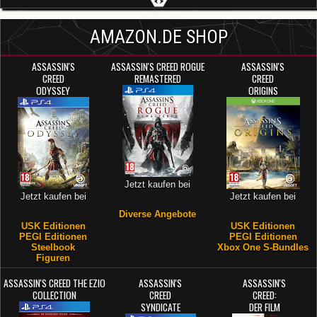
AMAZON.DE SHOP
ASSASSIN'S
ASSASSIN'S CREED ROGUE
ASSASSIN'S
CREED
REMASTERED
CREED
ODYSSEY
ORIGINS
Jetzt kaufen bei
Jetzt kaufen bei
Jetzt kaufen bei
Diverse Angebote
USK Editionen
USK Editionen
PEGI Editionen
PEGI Editionen
Steelbook
Xbox One S-Bundles
Figuren
ASSASSIN'S CREED THE EZIO
ASSASSIN'S
ASSASSIN'S
COLLECTION
CREED
CREED:
SYNDICATE
DER FILM