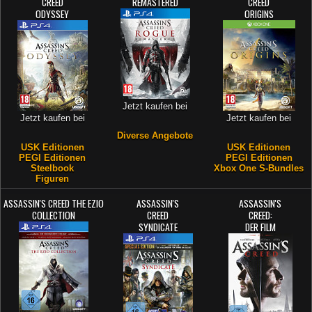
CREED
REMASTERED
CREED
ODYSSEY
ORIGINS
Jetzt kaufen bei
Jetzt kaufen bei
Jetzt kaufen bei
Diverse Angebote
USK Editionen
USK Editionen
PEGI Editionen
PEGI Editionen
Steelbook
Xbox One S-Bundles
Figuren
ASSASSIN'S CREED THE EZIO
ASSASSIN'S
ASSASSIN'S
COLLECTION
CREED
CREED:
SYNDICATE
DER FILM