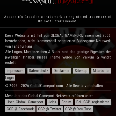
Assassin's Creed is a trademark or registered trademark of
Ubisoft Entertainment
.
Diese Webseite ist Teil von GLOBAL GAMEPORT, einem seit 2006
bestehenden, nicht kommerziell orientierten Videogame-Netzwerk
von Fans für Fans.
Alle Logos, Markenzeichen & Bilder sind das geistige Eigentum der
jeweiligen Inhaber. Dieses Theme wurde von Valkum & vandit
erstellt.
Impressum
Datenschutz
Disclaimer
Sitemap
Mitarbeiter-
Login
© 2006 - 2026 GlobalGameport.com - Alle Rechte vorbehalten.
Mehr über das Global Gameport-Netzwerk erfahren unter:
Über Global Gameport
Jobs
Forum
Bei GGP registrieren
GGP @ Facebook
GGP @ Twitter
GGP @ You Tube