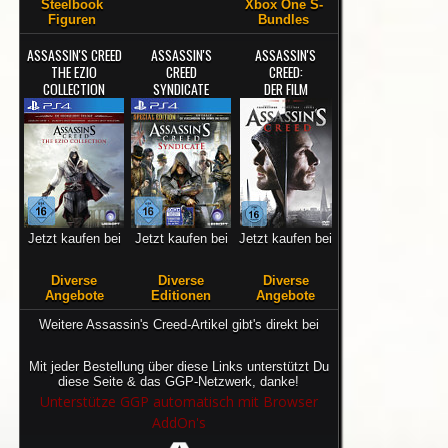
Steelbook
Xbox One S-
Figuren
Bundles
ASSASSIN'S CREED
ASSASSIN'S
ASSASSIN'S
THE EZIO
CREED
CREED:
COLLECTION
SYNDICATE
DER FILM
Jetzt kaufen bei
Jetzt kaufen bei
Jetzt kaufen bei
Diverse
Diverse
Diverse
Angebote
Editionen
Angebote
Weitere Assassin's Creed-Artikel gibt's direkt bei
Mit jeder Bestellung über diese Links unterstützt Du
diese Seite & das GGP-Netzwerk, danke!
Unterstütze GGP automatisch mit Browser
AddOn's