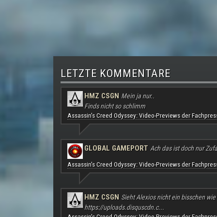
LETZTE KOMMENTARE
HMZ CSGN
Mein ja nur..
Finds nicht so schlimm
Assassin's Creed Odyssey: Video-Previews der Fachpres
GLOBAL GAMEPORT
Ach das ist doch nur Zufal
Assassin's Creed Odyssey: Video-Previews der Fachpres
HMZ CSGN
Sieht Alexios nicht ein bisschen wie
https://uploads.disquscdn.c...
Assassin's Creed Odyssey: Video-Previews der Fachpres