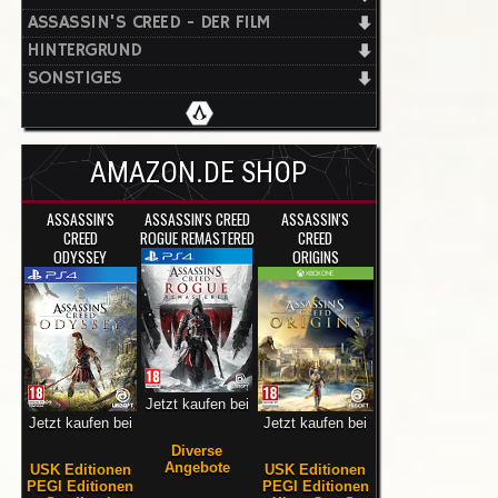
ASSASSIN'S CREED - DER FILM
HINTERGRUND
SONSTIGES
AMAZON.DE SHOP
ASSASSIN'S
ASSASSIN'S CREED
ASSASSIN'S
CREED
ROGUE REMASTERED
CREED
ODYSSEY
ORIGINS
Jetzt kaufen bei
Jetzt kaufen bei
Jetzt kaufen bei
Diverse
Angebote
USK Editionen
USK Editionen
PEGI Editionen
PEGI Editionen