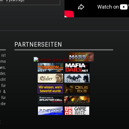
·
PARTNERSEITEN
ist
ema
ws,
der,
cht
 für
D &
 für
 die
E