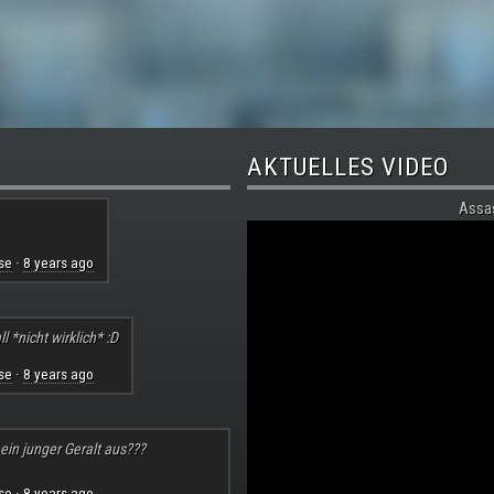
AKTUELLES VIDEO
Assa
se
8 years ago
·
l *nicht wirklich* :D
se
8 years ago
·
 ein junger Geralt aus???
se
8 years ago