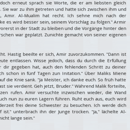
, doch erneut sprach sie Worte, die er am liebsten gleich
. Sie war zu ihm getreten und hatte sich zwischen ihm und
n, Amir. Al-Mualim hat recht. Ich sehne mich nach der
e es wird besser sein, seinem Vorschlag zu folgen." Armir
vorerst in der Stadt zu bleiben und die Vorgänge hinter den
schen war geplatzt. Zunichte gemacht von seiner eigenen
acht. Hastig beeilte er sich, Amir zuvorzukommen. "Dann ist
eute entlassen. Wisse jedoch, dass du durch die Erfüllung
r dir gegeben hat, auch den fehlenden Schritt zu deiner
h schon in fünf Tagen zun Initation." Über Maliks Miene
uf die Knie sank. "Ja Meister, ich danke euch. So früh hatte
st sie verdient. Geh jetzt, Bruder." Während Malik forteilte,
zen rufen. Amir versuchte inzwischen wieder, die Wand
 euch nun zu euren Lagern führen. Ruht euch aus, euch wird
ederzeit frei deine Schwester zu besuchen. Ich werde dich
f ist." unterbrach ihn der Junge trocken. "Ja," lächelte Al-
icht lange sein."