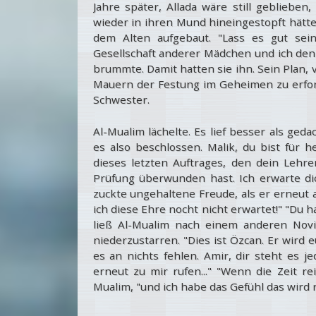
Jahre später, Allada wäre still geblieben
wieder in ihren Mund hineingestopft hätte
dem Alten aufgebaut. "Lass es gut sei
Gesellschaft anderer Mädchen und ich denk
brummte. Damit hatten sie ihn. Sein Plan, 
Mauern der Festung im Geheimen zu erfor
Schwester.
Al-Mualim lächelte. Es lief besser als ged
es also beschlossen. Malik, du bist für h
dieses letzten Auftrages, den dein Lehre
Prüfung überwunden hast. Ich erwarte dic
zuckte ungehaltene Freude, als er erneut a
ich diese Ehre nocht nicht erwartet!" "Du ha
ließ Al-Mualim nach einem anderen Novi
niederzustarren. "Dies ist Özcan. Er wird
es an nichts fehlen. Amir, dir steht es j
erneut zu mir rufen..." "Wenn die Zeit rei
Mualim, "und ich habe das Gefühl das wird n