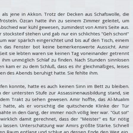
, als jene in Akkon. Trotz der Decken aus Schafswolle, die
frösteln. Özcan hatte ihn zu seinem Zimmer geleitet, um
 Abschied war kühl gewesen, zumindest von Amirs Seite aus.
er stocksteif stehen und gab nur ein schlichtes "Geh schon!"
Raum war spärlich eingerichtet und bis auf den Tisch, einem
uch das Fenster bot keine bemerkenswerte Aussicht. Amir
. Seit sie lebten waren sie keinen Tag voneinander getrennt
 ihm unmöglich Schlaf zu finden. Nach Stunden sinnlosen
kam er zu dem Schluß, dass es ihr gleichmäßiges, leises
 des Abends beruhigt hatte. Sie fehlte ihm.
afen konnte, hatte es auch keinen Sinn im Bett zu bleiben.
n der untersten Stufe zur Assassinenausbildung stand, sie
dem Trakt zu sehen gewesen. Amir hoffte, das Al-Mualim
 hatte, als er vorsichtig die quitschende Klinke der Tür
pähte in den Gang, der immer noch völlig leer war. "Gut so!"
 wirklich damit gerechnet, dass der "Meister" es für nötig
 lassen. Unterschätzung war Amirs größte Stärke. Schnell
gen Raum entlang und schlug an dessen Ende den Weg ein,