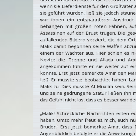
wenn sie Lieferdienste für den Großvater a
sie geführt wurden, ließ sie jedoch stau
war ihnen ein entspannterer Ausdruck
behangen mit großen roten Fahnen, auf
Assassinen auf der Brust trugen. Die g
auffallenden Bildern verziert, die dem Or
Malik damit begonnen seine Waffen abz
einem der Wächter aus. Hier schien es ni
Novize die Treppe und Allada und Am
angekommen führte er sie weiter auf ein
konnte. Erst jetzt bemerkte Amir den Man
ließ. Er musste sie beobachtet haben. L
Malik zu. Dies musste Al-Mualim sein. Se
und seine gedrungene Statur ließen ihn m
das Gefühl nicht los, dass es besser war d
„Malik! Schreckliche Nachrichten eilten 
haben. Umso mehr freut es mich, euch nu
Bruder.“ Erst jetzt bemerkte Amir, dass
Augenblicklich befolgte er die Anweisung u