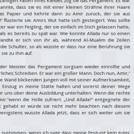
nzähligen Falten ihres Kleides zog sie das Pergament. Es war
nnte, dass sie es mit einer kleinen Strähne ihrer Haare
das Papier und kehrte dann zu Amir zurück, der sie aus
 flüsterte sie. Amirs Wut hatte sich gesteigert. Was sollte
er war ein Feigling, der sie einfach im Stich gelassen hatte,
als es bereits zu spät war. Wie konnte Allada nur so einen
andte er sich von ihr ab, während Al-Mualim die Zeilen
f die Schulter, so als wüsste er dass nur eine Berührung sie
ie zu ihm auf.
s der Meister das Pergament sorgsam wieder einrollte und
iches Schreiben. Er war ein großer Mann. Doch nun, Amir,“
e Wand blickenden Jungen voll mit seiner Aufmerksamkeit,
t Einzug in meine Stätte halten und vorerst deiner Wege
wir uns über deine Ausbildung unterhalten. Wenn die rechte
mir."wenn die Hölle zufriert. „Und Allada?“ entgegnete der
ngst gehabt er würde sie nicht mehr beachten nach diesem
enigstens wusste Allada jetzt, dass er sich weiter um sie
ir zustimmen, wenn ich sage dass meine Festung kein guter