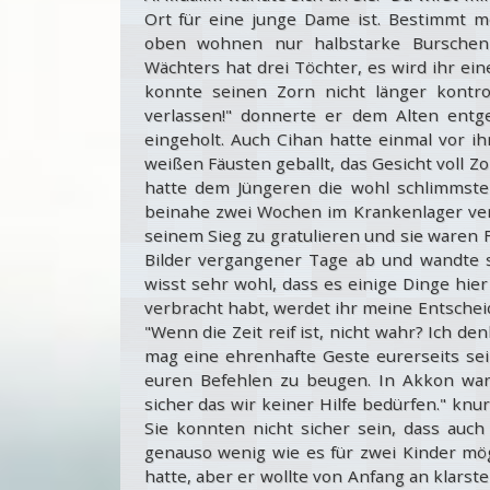
Ort für eine junge Dame ist. Bestimmt m
oben wohnen nur halbstarke Burschen
Wächters hat drei Töchter, es wird ihr ei
konnte seinen Zorn nicht länger kontro
verlassen!" donnerte er dem Alten ent
eingeholt. Auch Cihan hatte einmal vor i
weißen Fäusten geballt, das Gesicht voll Z
hatte dem Jüngeren die wohl schlimmst
beinahe zwei Wochen im Krankenlager ve
seinem Sieg zu gratulieren und sie waren F
Bilder vergangener Tage ab und wandte si
wisst sehr wohl, dass es einige Dinge hier 
verbracht habt, werdet ihr meine Entschei
"Wenn die Zeit reif ist, nicht wahr? Ich d
mag eine ehrenhafte Geste eurerseits se
euren Befehlen zu beugen. In Akkon war
sicher das wir keiner Hilfe bedürfen." knu
Sie konnten nicht sicher sein, dass auc
genauso wenig wie es für zwei Kinder mög
hatte, aber er wollte von Anfang an klarst