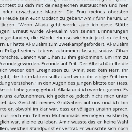
öchtest du dich mit deinesgleichen austauschen und hier
 oder erwachsene Männer. Die Frau meines obersten
ne Freude sein euch Obdach zu geben." Amir fuhr herum. Er
llieren. "Wenn Allada geht werde auch ich diese Stätte
gegen. Erneut wurde Al-Mualim von seinen Erinnerungen
hm gestanden, die Hände ebenso wie Amir jetzt zu festen,
orn. Er hatte Al-Mualim zum Zweikampf gefordert. Al-Mualim
en Prügel seines Lebens zukommen lassen, sodass Cihan
rbrachte. Danach war Cihan zu ihm gekommen, um ihm zu
reunde geworden. Freunde auf Zeit...Der Alte schüttelte die
ch wieder den Ereignissen zu. "Amir, seid kein Narr. Ihr
gibt, die ihr erfahren solltet und wenn ihr einige Zeit hier
dung verstehen." In den Augen des Jungen blitzte der Hass.
enke ich habe genug gehört. Allada und ich werden gehen. Es
in uns aufzunehmen, ich gedenke jedoch nicht mich unter
tet das Geschäft meines Großvaters auf uns und ich bin
rrte er, obwohl im klar war, dass er völligen Unsinn sprach.
h nur noch ein Teil von Mohammads Vermögen existierte,
lich war, alleine zu leben. Amir wusste das er keine Wahl
ellen, welchen Standpunkt er vertrat. Er wünschte sich noch