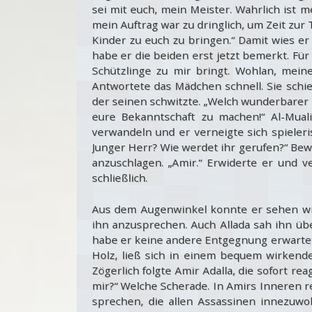
sei mit euch, mein Meister. Wahrlich ist 
mein Auftrag war zu dringlich, um Zeit zur
Kinder zu euch zu bringen.“ Damit wies er 
habe er die beiden erst jetzt bemerkt. Für 
Schützlinge zu mir bringt. Wohlan, meine
Antwortete das Mädchen schnell. Sie schi
der seinen schwitzte. „Welch wunderbarer 
eure Bekanntschaft zu machen!“ Al-Mua
verwandeln und er verneigte sich spieleri
Junger Herr? Wie werdet ihr gerufen?“ Be
anzuschlagen. „Amir.“ Erwiderte er und v
schließlich.
Aus dem Augenwinkel konnte er sehen wie
ihn anzusprechen. Auch Allada sah ihn über
habe er keine andere Entgegnung erwartet
Holz, ließ sich in einem bequem wirken
Zögerlich folgte Amir Adalla, die sofort r
mir?“ Welche Scherade. In Amirs Inneren r
sprechen, die allen Assassinen innezuwo