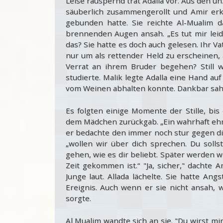
Leise räuspernd trat Adalla vor. Aus den u
säuberlich zusammengerollt und Amir erka
gebunden hatte. Sie reichte Al-Mualim 
brennenden Augen ansah. „Es tut mir leid!“
das? Sie hatte es doch auch gelesen. Ihr Vat
nur um als rettender Held zu erscheinen, 
Verrat an ihrem Bruder begehen? Still w
studierte. Malik legte Adalla eine Hand au
vom Weinen abhalten konnte. Dankbar sah s
Es folgten einige Momente der Stille, bi
dem Mädchen zurückgab. „Ein wahrhaft ehrl
er bedachte den immer noch stur gegen di
„wollen wir über dich sprechen. Du solls
gehen, wie es dir beliebt. Später werden 
Zeit gekommen ist.“ "Ja, sicher," dachte A
Junge laut. Allada lächelte. Sie hatte A
Ereignis. Auch wenn er sie nicht ansah, w
sorgte.
Al Mualim wandte sich an sie. "Du wirst m