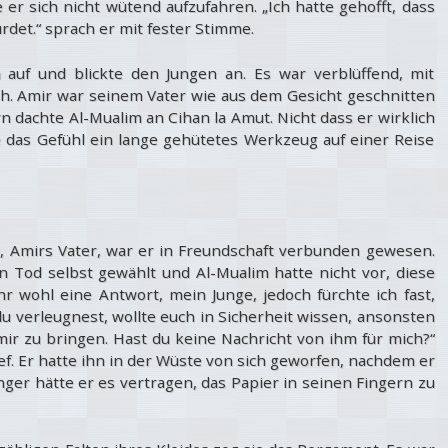
r sich nicht wütend aufzufahren. „Ich hatte gehofft, dass
rdet.“ sprach er mit fester Stimme.
auf und blickte den Jungen an. Es war verblüffend, mit
sah. Amir war seinem Vater wie aus dem Gesicht geschnitten
 dachte Al-Mualim an Cihan la Amut. Nicht dass er wirklich
das Gefühl ein lange gehütetes Werkzeug auf einer Reise
n, Amirs Vater, war er in Freundschaft verbunden gewesen.
en Tod selbst gewählt und Al-Mualim hatte nicht vor, diese
r wohl eine Antwort, mein Junge, jedoch fürchte ich fast,
n du verleugnest, wollte euch in Sicherheit wissen, ansonsten
mir zu bringen. Hast du keine Nachricht von ihm für mich?“
ef. Er hatte ihn in der Wüste von sich geworfen, nachdem er
ger hätte er es vertragen, das Papier in seinen Fingern zu