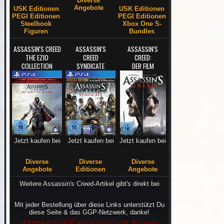
Diverse
Angebote
USK Editionen
USK Editionen
PEGI Editionen
PEGI Editionen
Steelbook
Xbox One S-
Figuren
Bundles
ASSASSIN'S CREED
ASSASSIN'S
ASSASSIN'S
THE EZIO
CREED
CREED:
COLLECTION
SYNDICATE
DER FILM
Jetzt kaufen bei
Jetzt kaufen bei
Jetzt kaufen bei
Diverse
Diverse
Diverse
Angebote
Editionen
Angebote
Weitere Assassin's Creed-Artikel gibt's direkt bei
Mit jeder Bestellung über diese Links unterstützt Du
diese Seite & das GGP-Netzwerk, danke!
Unterstütze GGP automatisch mit Browser