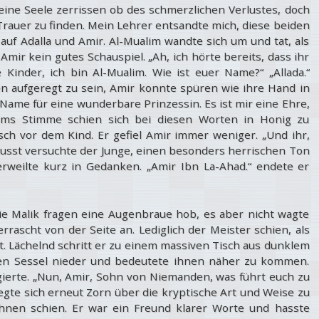
meine Seele zerrissen ob des schmerzlichen Verlustes, doch
 Trauer zu finden. Mein Lehrer entsandte mich, diese beiden
auf Adalla und Amir. Al-Mualim wandte sich um und tat, als
Amir kein gutes Schauspiel. „Ah, ich hörte bereits, dass ihr
 Kinder, ich bin Al-Mualim. Wie ist euer Name?“ „Allada.“
en aufgeregt zu sein, Amir konnte spüren wie ihre Hand in
Name für eine wunderbare Prinzessin. Es ist mir eine Ehre,
lims Stimme schien sich bei diesen Worten in Honig zu
sch vor dem Kind. Er gefiel Amir immer weniger. „Und ihr,
wusst versuchte der Junge, einen besonders herrischen Ton
erweilte kurz in Gedanken. „Amir Ibn La-Ahad.“ endete er
 Malik fragen eine Augenbraue hob, es aber nicht wagte
rascht von der Seite an. Lediglich der Meister schien, als
. Lächelnd schritt er zu einem massiven Tisch aus dunklem
den Sessel nieder und bedeutete ihnen näher zu kommen.
eagierte. „Nun, Amir, Sohn von Niemanden, was führt euch zu
egte sich erneut Zorn über die kryptische Art und Weise zu
hnen schien. Er war ein Freund klarer Worte und hasste