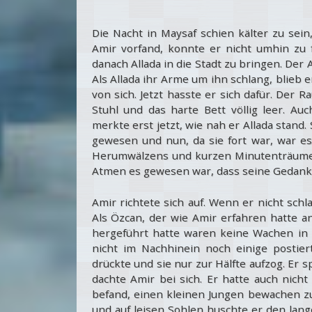
Die Nacht in Maysaf schien kälter zu sein
Amir vorfand, konnte er nicht umhin zu 
danach Allada in die Stadt zu bringen. Der
Als Allada ihr Arme um ihn schlang, blieb 
von sich. Jetzt hasste er sich dafür. Der 
Stuhl und das harte Bett völlig leer. A
merkte erst jetzt, wie nah er Allada stand
gewesen und nun, da sie fort war, war es
Herumwälzens und kurzen Minutenträumen 
Atmen es gewesen war, dass seine Gedanken
Amir richtete sich auf. Wenn er nicht schl
Als Özcan, der wie Amir erfahren hatte a
hergeführt hatte waren keine Wachen in 
nicht im Nachhinein noch einige postiert
drückte und sie nur zur Hälfte aufzog. Er s
dachte Amir bei sich. Er hatte auch nicht
befand, einen kleinen Jungen bewachen zu
und auf leisen Sohlen huschte er den lan