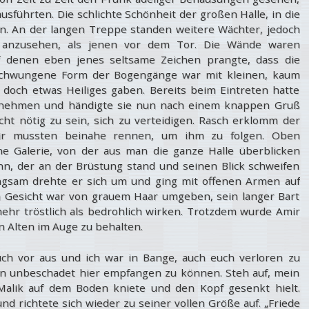
usführten. Die schlichte Schönheit der großen Halle, in die
nen. An der langen Treppe standen weitere Wächter, jedoch
 anzusehen, als jenen vor dem Tor. Die Wände waren
 denen eben jenes seltsame Zeichen prangte, dass die
eschwungene Form der Bogengänge war mit kleinen, kaum
t doch etwas Heiliges gaben. Bereits beim Eintreten hatte
unehmen und händigte sie nun nach einem knappen Gruß
cht nötig zu sein, sich zu verteidigen. Rasch erklomm der
ir mussten beinahe rennen, um ihm zu folgen. Oben
e Galerie, von der aus man die ganze Halle überblicken
n, der an der Brüstung stand und seinen Blick schweifen
angsam drehte er sich um und ging mit offenen Armen auf
in Gesicht war von grauem Haar umgeben, sein langer Bart
ehr tröstlich als bedrohlich wirken. Trotzdem wurde Amir
en Alten im Auge zu behalten.
euch vor aus und ich war in Bange, auch euch verloren zu
n unbeschadet hier empfangen zu können. Steh auf, mein
 Malik auf dem Boden kniete und den Kopf gesenkt hielt.
nd richtete sich wieder zu seiner vollen Größe auf. „Friede