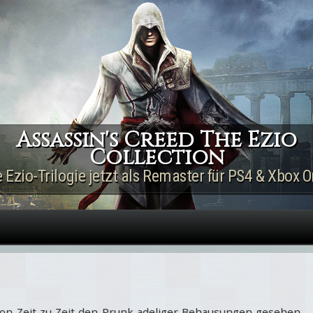
Direkt zum Inhalt
Assassin's Creed The Ezio
Collection
e Ezio-Trilogie jetzt als Remaster für PS4 & Xbox O
von Zeit zu Zeit den Prunk adeliger Behausungen gesehen,