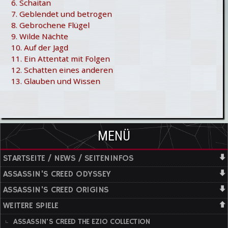
6. Schaitan
7. Geblendet und betrogen
8. Gebrochene Flügel
9. Wilde Nächte
10. Auf der Jagd
11. Ein Attentat mit Folgen
12. Schatten eines anderen
13. Glauben und Wissen
MENÜ
STARTSEITE / NEWS / SEITENINFOS
ASSASSIN'S CREED ODYSSEY
ASSASSIN'S CREED ORIGINS
WEITERE SPIELE
ASSASSIN'S CREED THE EZIO COLLECTION