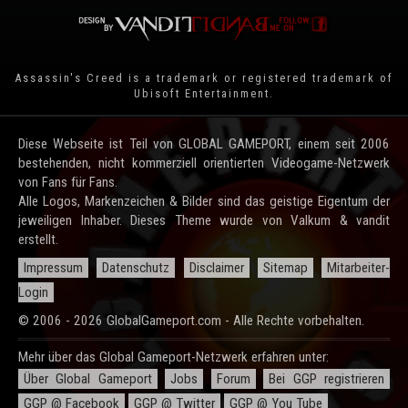
Assassin's Creed is a trademark or registered trademark of
Ubisoft Entertainment
.
Diese Webseite ist Teil von GLOBAL GAMEPORT, einem seit 2006
bestehenden, nicht kommerziell orientierten Videogame-Netzwerk
von Fans für Fans.
Alle Logos, Markenzeichen & Bilder sind das geistige Eigentum der
jeweiligen Inhaber. Dieses Theme wurde von Valkum & vandit
erstellt.
Impressum
Datenschutz
Disclaimer
Sitemap
Mitarbeiter-
Login
© 2006 - 2026 GlobalGameport.com - Alle Rechte vorbehalten.
Mehr über das Global Gameport-Netzwerk erfahren unter:
Über Global Gameport
Jobs
Forum
Bei GGP registrieren
GGP @ Facebook
GGP @ Twitter
GGP @ You Tube