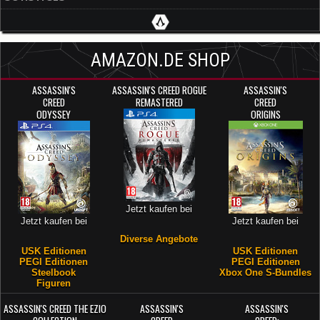
AMAZON.DE SHOP
ASSASSIN'S
ASSASSIN'S CREED ROGUE
ASSASSIN'S
CREED
REMASTERED
CREED
ODYSSEY
ORIGINS
Jetzt kaufen bei
Jetzt kaufen bei
Jetzt kaufen bei
Diverse Angebote
USK Editionen
USK Editionen
PEGI Editionen
PEGI Editionen
Steelbook
Xbox One S-Bundles
Figuren
ASSASSIN'S CREED THE EZIO
ASSASSIN'S
ASSASSIN'S