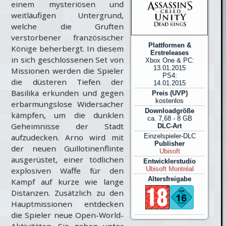
einem mysteriösen und
weitläufigen Untergrund,
welche die Gruften
verstorbener französischer
Plattformen &
Könige beherbergt. In diesem
Erstreleases
in sich geschlossenen Set von
Xbox One & PC:
13.01.2015
Missionen werden die Spieler
PS4:
die düsteren Tiefen der
14.01.2015
Basilika erkunden und gegen
Preis (UVP)
kostenlos
erbarmungslose Widersacher
Downloadgröße
kämpfen, um die dunklen
ca. 7,68 - 8 GB
Geheimnisse der Stadt
DLC-Art
aufzudecken. Arno wird mit
Einzelspieler-DLC
Publisher
der neuen Guillotinenflinte
Ubisoft
ausgerüstet, einer tödlichen
Entwicklerstudio
Ubisoft Montréal
explosiven Waffe für den
Altersfreigabe
Kampf auf kurze wie lange
Distanzen. Zusätzlich zu den
Hauptmissionen entdecken
die Spieler neue Open-World-