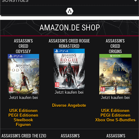
SONSTIGES
AMAZON.DE SHOP
ASSASSIN'S
ASSASSIN'S CREED ROGUE
ASSASSIN'S
CREED
REMASTERED
CREED
ODYSSEY
ORIGINS
Jetzt kaufen bei
Jetzt kaufen bei
Jetzt kaufen bei
Diverse Angebote
USK Editionen
USK Editionen
PEGI Editionen
PEGI Editionen
Steelbook
Xbox One S-Bundles
Figuren
ASSASSIN'S CREED THE EZIO
ASSASSIN'S
ASSASSIN'S