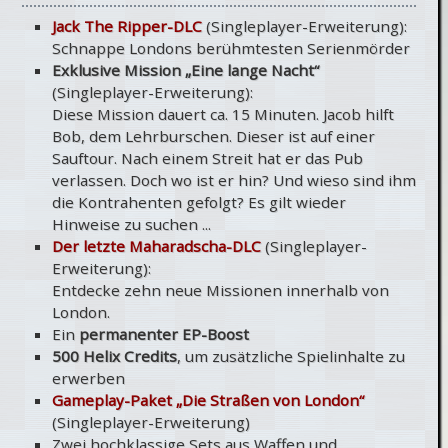
Jack The Ripper-DLC
(Singleplayer-Erweiterung):
Schnappe Londons berühmtesten Serienmörder
Exklusive Mission „Eine lange Nacht“
(Singleplayer-Erweiterung):
Diese Mission dauert ca. 15 Minuten. Jacob hilft
Bob, dem Lehrburschen. Dieser ist auf einer
Sauftour. Nach einem Streit hat er das Pub
verlassen. Doch wo ist er hin? Und wieso sind ihm
die Kontrahenten gefolgt? Es gilt wieder
Hinweise zu suchen ...
Der letzte Maharadscha-DLC
(Singleplayer-
Erweiterung):
Entdecke zehn neue Missionen innerhalb von
London.
Ein
permanenter EP-Boost
500 Helix Credits
, um zusätzliche Spielinhalte zu
erwerben
Gameplay-Paket „Die Straßen von London“
(Singleplayer-Erweiterung)
Zwei hochklassige Sets aus Waffen und