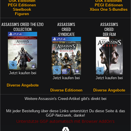
USK Editionen
USK Editionen
PEGI Editionen
PEGI Editionen
Steelbook
Xbox One S-Bundles
Figuren
ASSASSIN'S CREED THE EZIO
ASSASSIN'S
ASSASSIN'S
COLLECTION
CREED
CREED:
SYNDICATE
DER FILM
Jetzt kaufen bei
Jetzt kaufen bei
Jetzt kaufen bei
Diverse Angebote
Diverse Editionen
Diverse Angebote
Weitere Assassin's Creed-Artikel gibt's direkt bei
Mit jeder Bestellung über diese Links unterstützt Du diese Seite & das
GGP-Netzwerk, danke!
Unterstütze GGP automatisch mit Browser AddOn's