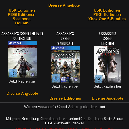
Diverse Angebote
USK Editionen
USK Editionen
PEGI Editionen
PEGI Editionen
Steelbook
Xbox One S-Bundles
Figuren
ASSASSIN'S CREED THE EZIO
ASSASSIN'S
ASSASSIN'S
COLLECTION
CREED
CREED:
SYNDICATE
DER FILM
Jetzt kaufen bei
Jetzt kaufen bei
Jetzt kaufen bei
Diverse Angebote
Diverse Editionen
Diverse Angebote
Weitere Assassin's Creed-Artikel gibt's direkt bei
Mit jeder Bestellung über diese Links unterstützt Du diese Seite & das
GGP-Netzwerk, danke!
Unterstütze GGP automatisch mit Browser AddOn's