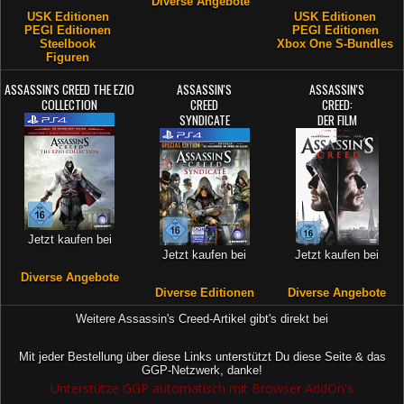
Diverse Angebote
USK Editionen
USK Editionen
PEGI Editionen
PEGI Editionen
Steelbook
Xbox One S-Bundles
Figuren
ASSASSIN'S CREED THE EZIO
ASSASSIN'S
ASSASSIN'S
COLLECTION
CREED
CREED:
SYNDICATE
DER FILM
Jetzt kaufen bei
Jetzt kaufen bei
Jetzt kaufen bei
Diverse Angebote
Diverse Editionen
Diverse Angebote
Weitere Assassin's Creed-Artikel gibt's direkt bei
Mit jeder Bestellung über diese Links unterstützt Du diese Seite & das
GGP-Netzwerk, danke!
Unterstütze GGP automatisch mit Browser AddOn's