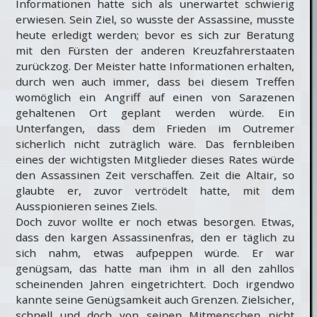
Informationen hatte sich als unerwartet schwierig
erwiesen. Sein Ziel, so wusste der Assassine, musste
heute erledigt werden; bevor es sich zur Beratung
mit den Fürsten der anderen Kreuzfahrerstaaten
zurückzog. Der Meister hatte Informationen erhalten,
durch wen auch immer, dass bei diesem Treffen
womöglich ein Angriff auf einen von Sarazenen
gehaltenen Ort geplant werden würde. Ein
Unterfangen, dass dem Frieden im Outremer
sicherlich nicht zuträglich wäre. Das fernbleiben
eines der wichtigsten Mitglieder dieses Rates würde
den Assassinen Zeit verschaffen. Zeit die Altair, so
glaubte er, zuvor vertrödelt hatte, mit dem
Ausspionieren seines Ziels.
Doch zuvor wollte er noch etwas besorgen. Etwas,
dass den kargen Assassinenfras, den er täglich zu
sich nahm, etwas aufpeppen würde. Er war
genügsam, das hatte man ihm in all den zahllos
scheinenden Jahren eingetrichtert. Doch irgendwo
kannte seine Genügsamkeit auch Grenzen. Zielsicher,
schnell und doch von seinen Mitmenschen nicht