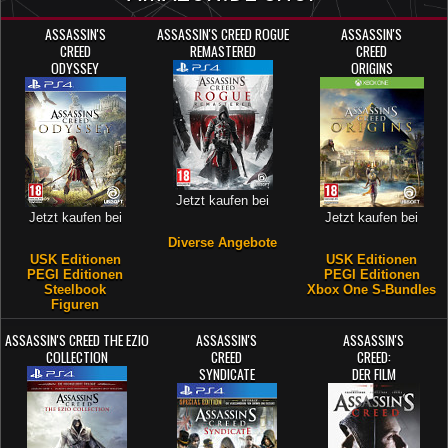
ASSASSIN'S
ASSASSIN'S CREED ROGUE
ASSASSIN'S
CREED
REMASTERED
CREED
ODYSSEY
ORIGINS
Jetzt kaufen bei
Jetzt kaufen bei
Jetzt kaufen bei
Diverse Angebote
USK Editionen
USK Editionen
PEGI Editionen
PEGI Editionen
Steelbook
Xbox One S-Bundles
Figuren
ASSASSIN'S CREED THE EZIO
ASSASSIN'S
ASSASSIN'S
COLLECTION
CREED
CREED:
SYNDICATE
DER FILM