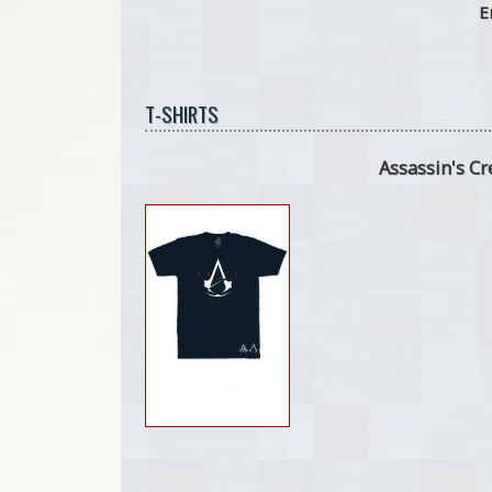
E
T-SHIRTS
Assassin's Cr