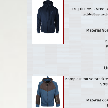
14. Juli 1789 - Arno
schließen sich
Material
: 80
E
P
Un
Komplett mit versteckter
in de
Material
: 60