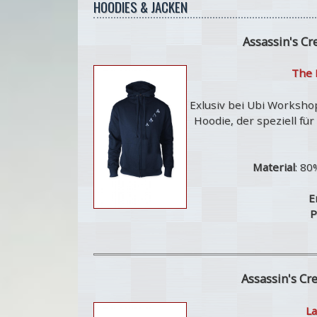
HOODIES & JACKEN
Assassin's C
The 
Exlusiv bei Ubi Workshop
Hoodie, der speziell fü
Material
: 80
E
P
Assassin's Cr
La