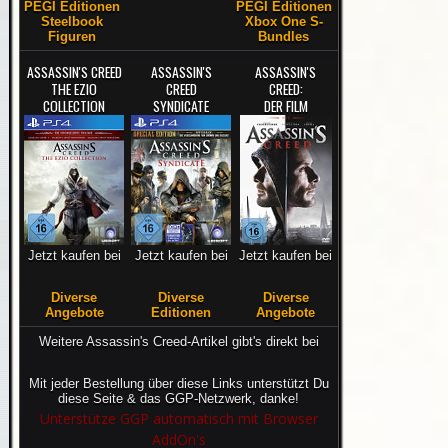
PEGI Editionen
PEGI Editionen
Steelbook
Xbox One S-
Figuren
Bundles
ASSASSIN'S CREED
ASSASSIN'S
ASSASSIN'S
THE EZIO
CREED
CREED:
COLLECTION
SYNDICATE
DER FILM
Jetzt kaufen bei
Jetzt kaufen bei
Jetzt kaufen bei
Diverse
Diverse
Diverse
Angebote
Editionen
Angebote
Weitere Assassin's Creed-Artikel gibt's direkt bei
Mit jeder Bestellung über diese Links unterstützt Du
diese Seite & das GGP-Netzwerk, danke!
Unterstütze GGP automatisch mit Browser
AddOn's