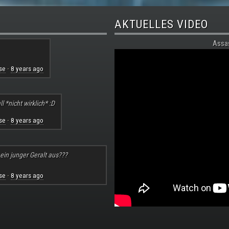
AKTUELLES VIDEO
Assa
se
8 years ago
·
l *nicht wirklich* :D
se
8 years ago
·
 ein junger Geralt aus???
se
8 years ago
·