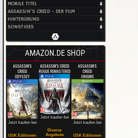
MOBILE TITEL
ASSASSIN'S CREED - DER FILM
HINTERGRUND
SONSTIGES
AMAZON.DE SHOP
ASSASSIN'S
ASSASSIN'S CREED
ASSASSIN'S
CREED
ROGUE REMASTERED
CREED
ODYSSEY
ORIGINS
Jetzt kaufen bei
Jetzt kaufen bei
Jetzt kaufen bei
Diverse
Angebote
USK Editionen
USK Editionen