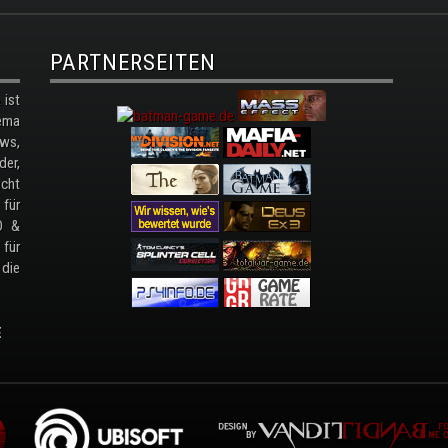
PARTNERSEITEN
ist
ema
ws,
der,
cht
 für
D &
 für
 die
E