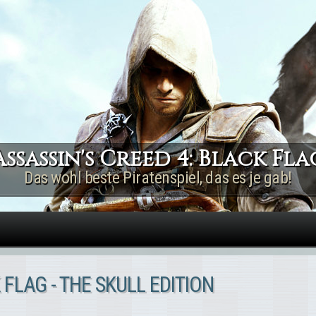
Direkt zum Inhalt
Assassin's Creed 4: Black Fla
Das wohl beste Piratenspiel, das es je gab!
 FLAG - THE SKULL EDITION