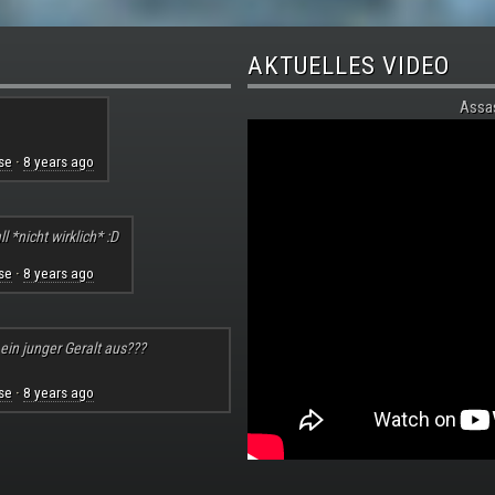
AKTUELLES VIDEO
Assa
se
8 years ago
·
l *nicht wirklich* :D
se
8 years ago
·
 ein junger Geralt aus???
se
8 years ago
·