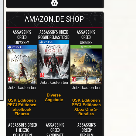
AMAZON.DE SHOP
ASSASSIN'S
ASSASSIN'S CREED
ASSASSIN'S
CREED
ROGUE REMASTERED
CREED
ODYSSEY
ORIGINS
Jetzt kaufen bei
Jetzt kaufen bei
Jetzt kaufen bei
Diverse
Angebote
USK Editionen
USK Editionen
PEGI Editionen
PEGI Editionen
Steelbook
Xbox One S-
Figuren
Bundles
ASSASSIN'S CREED
ASSASSIN'S
ASSASSIN'S
THE EZIO
CREED
CREED:
COLLECTION
SYNDICATE
DER FILM