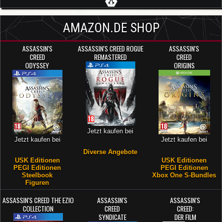
AMAZON.DE SHOP
ASSASSIN'S
ASSASSIN'S CREED ROGUE
ASSASSIN'S
CREED
REMASTERED
CREED
ODYSSEY
ORIGINS
Jetzt kaufen bei
Jetzt kaufen bei
Jetzt kaufen bei
Diverse Angebote
USK Editionen
USK Editionen
PEGI Editionen
PEGI Editionen
Steelbook
Xbox One S-Bundles
Figuren
ASSASSIN'S CREED THE EZIO
ASSASSIN'S
ASSASSIN'S
COLLECTION
CREED
CREED:
SYNDICATE
DER FILM