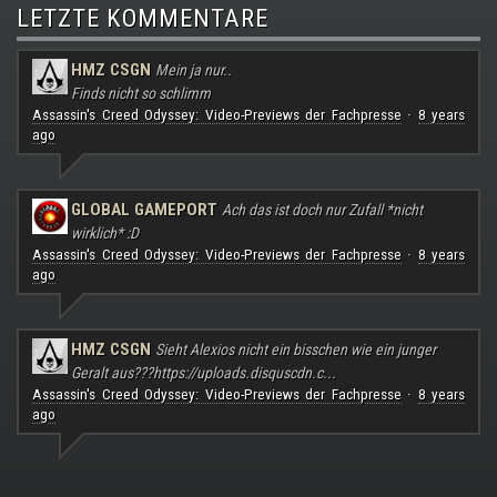
LETZTE KOMMENTARE
HMZ CSGN
Mein ja nur..
Finds nicht so schlimm
Assassin's Creed Odyssey: Video-Previews der Fachpresse
8 years
·
ago
GLOBAL GAMEPORT
Ach das ist doch nur Zufall *nicht
wirklich* :D
Assassin's Creed Odyssey: Video-Previews der Fachpresse
8 years
·
ago
HMZ CSGN
Sieht Alexios nicht ein bisschen wie ein junger
Geralt aus???
https://uploads.disquscdn.c...
Assassin's Creed Odyssey: Video-Previews der Fachpresse
8 years
·
ago