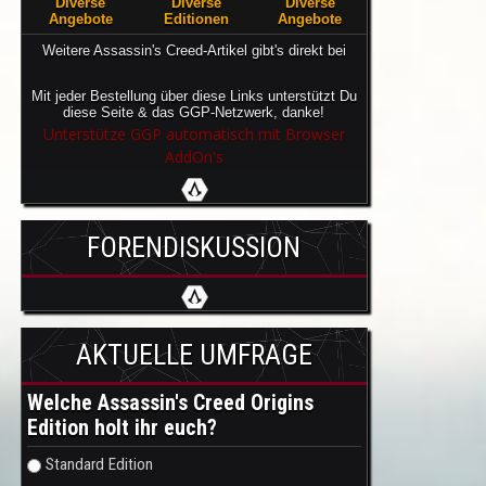
Diverse
Diverse
Diverse
Angebote
Editionen
Angebote
Weitere Assassin's Creed-Artikel gibt's direkt bei
Mit jeder Bestellung über diese Links unterstützt Du
diese Seite & das GGP-Netzwerk, danke!
Unterstütze GGP automatisch mit Browser
AddOn's
FORENDISKUSSION
AKTUELLE UMFRAGE
Welche Assassin's Creed Origins
Edition holt ihr euch?
Auswahlmöglichkeiten
Standard Edition