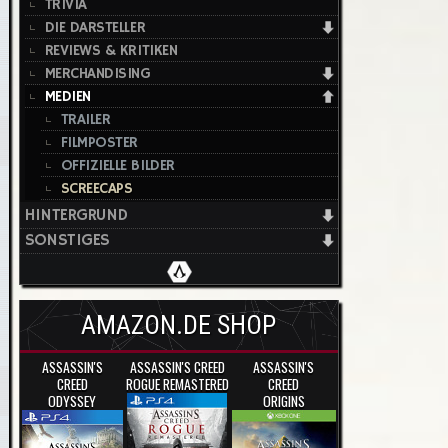
TRIVIA
DIE DARSTELLER
REVIEWS & KRITIKEN
MERCHANDISING
MEDIEN
TRAILER
FILMPOSTER
OFFIZIELLE BILDER
SCREECAPS
HINTERGRUND
SONSTIGES
AMAZON.DE SHOP
ASSASSIN'S
ASSASSIN'S CREED
ASSASSIN'S
CREED
ROGUE REMASTERED
CREED
ODYSSEY
ORIGINS