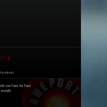
rtainment
.
rk von Fans für Fans.
rstellt.