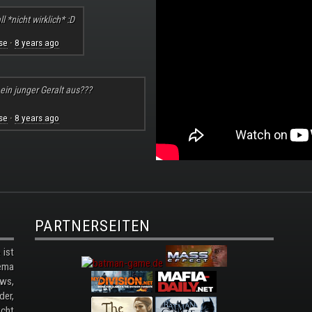
l *nicht wirklich* :D
se
8 years ago
·
 ein junger Geralt aus???
se
8 years ago
·
PARTNERSEITEN
ist
ema
ws,
der,
cht