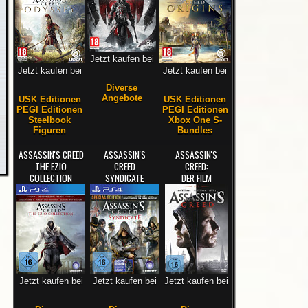
Jetzt kaufen bei
Jetzt kaufen bei
Jetzt kaufen bei
Diverse
Angebote
USK Editionen
USK Editionen
PEGI Editionen
PEGI Editionen
Steelbook
Xbox One S-
Figuren
Bundles
ASSASSIN'S CREED
ASSASSIN'S
ASSASSIN'S
THE EZIO
CREED
CREED:
COLLECTION
SYNDICATE
DER FILM
Jetzt kaufen bei
Jetzt kaufen bei
Jetzt kaufen bei