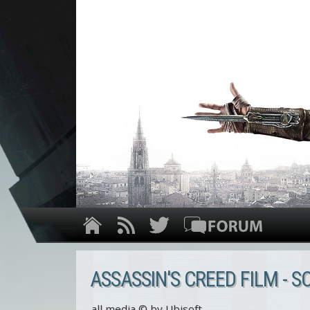
ASSASSIN'S CREED FILM - 
all media © by Ubisoft