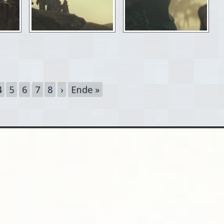
4
5
6
7
8
›
Ende »