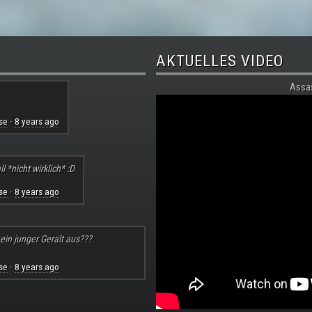
AKTUELLES VIDEO
Assa
se
8 years ago
·
l *nicht wirklich* :D
se
8 years ago
·
 ein junger Geralt aus???
se
8 years ago
·