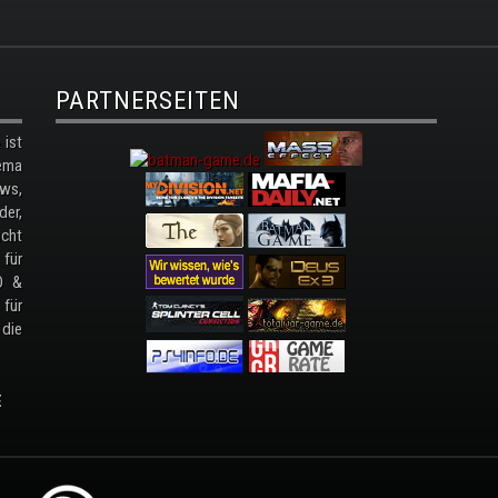
PARTNERSEITEN
ist
ema
ws,
der,
cht
 für
D &
 für
 die
E