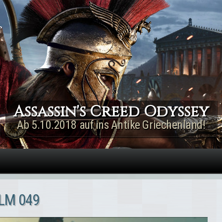
Direkt zum Inhalt
Assassin's Creed Rogue
Remastered
Jetzt für PS4 & Xbox One!
LM 049