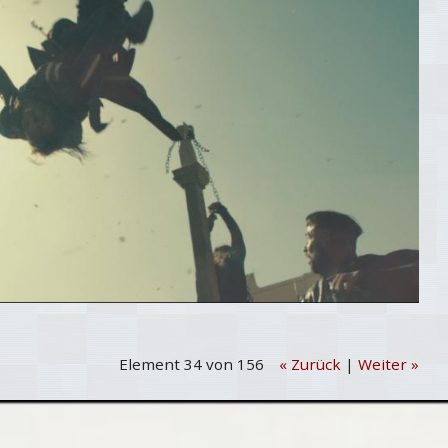
Element 34 von 156
« Zurück
|
Weiter »