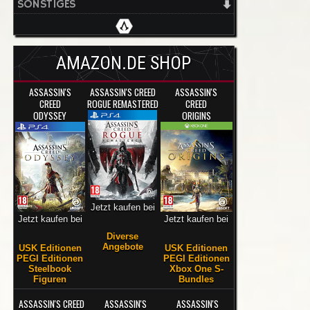
SONSTIGES
AMAZON.DE SHOP
ASSASSIN'S
ASSASSIN'S CREED
ASSASSIN'S
CREED
ROGUE REMASTERED
CREED
ODYSSEY
ORIGINS
Jetzt kaufen bei
Jetzt kaufen bei
Jetzt kaufen bei
Diverse
Angebote
USK Editionen
USK Editionen
PEGI Editionen
PEGI Editionen
Steelbook
Xbox One S-
Figuren
Bundles
ASSASSIN'S CREED
ASSASSIN'S
ASSASSIN'S