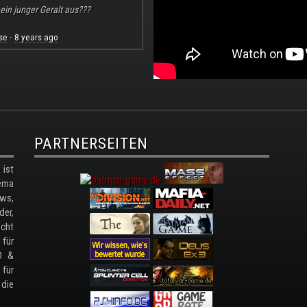
 ein junger Geralt aus???
se
8 years ago
·
PARTNERSEITEN
ist
ema
ws,
der,
cht
 für
D &
 für
 die