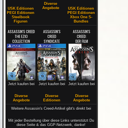
Diverse
Angebote
USK Editionen
USK Editionen
PEGI Editionen
PEGI Editionen
Steelbook
Xbox One S-
Figuren
Bundles
ASSASSIN'S CREED
ASSASSIN'S
ASSASSIN'S
THE EZIO
CREED
CREED:
COLLECTION
SYNDICATE
DER FILM
Jetzt kaufen bei
Jetzt kaufen bei
Jetzt kaufen bei
Diverse
Diverse
Diverse
Angebote
Editionen
Angebote
Weitere Assassin's Creed-Artikel gibt's direkt bei
Mit jeder Bestellung über diese Links unterstützt Du
diese Seite & das GGP-Netzwerk, danke!