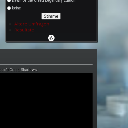
Dawn of the Creed Legendary Edition
keine
Ältere Umfragen
Resultate
ssin's Creed Shadows: