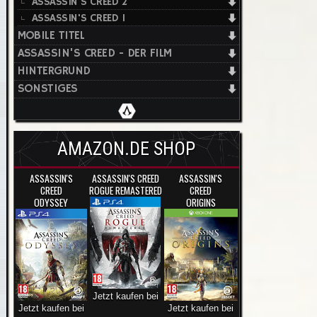
ASSASSIN'S CREED 2
ASSASSIN'S CREED 1
MOBILE TITEL
ASSASSIN'S CREED - DER FILM
HINTERGRUND
SONSTIGES
AMAZON.DE SHOP
ASSASSIN'S
ASSASSIN'S CREED
ASSASSIN'S
CREED
ROGUE REMASTERED
CREED
ODYSSEY
ORIGINS
Jetzt kaufen bei
Jetzt kaufen bei
Jetzt kaufen bei