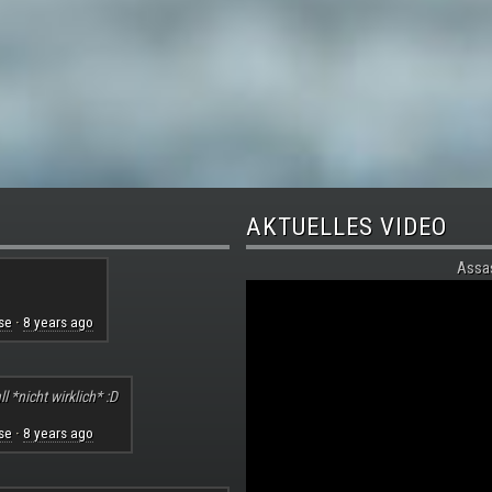
AKTUELLES VIDEO
Assa
se
8 years ago
·
l *nicht wirklich* :D
se
8 years ago
·