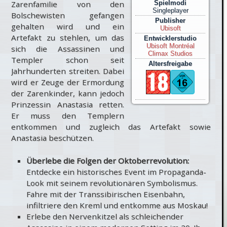
Zarenfamilie von den
Spielmodi
Singleplayer
Bolschewisten gefangen
Publisher
gehalten wird und ein
Ubisoft
Artefakt zu stehlen, um das
Entwicklerstudio
Ubisoft Montréal
sich die Assassinen und
Climax Studios
Templer schon seit
Altersfreigabe
Jahrhunderten streiten. Dabei
wird er Zeuge der Ermordung
der Zarenkinder, kann jedoch
Prinzessin Anastasia retten.
Er muss den Templern
entkommen und zugleich das Artefakt sowie
Anastasia beschützen.
Überlebe die Folgen der Oktoberrevolution:
Entdecke ein historisches Event im Propaganda-
Look mit seinem revolutionären Symbolismus.
Fahre mit der Transsibirischen Eisenbahn,
infiltriere den Kreml und entkomme aus Moskau!
Erlebe den Nervenkitzel als schleichender