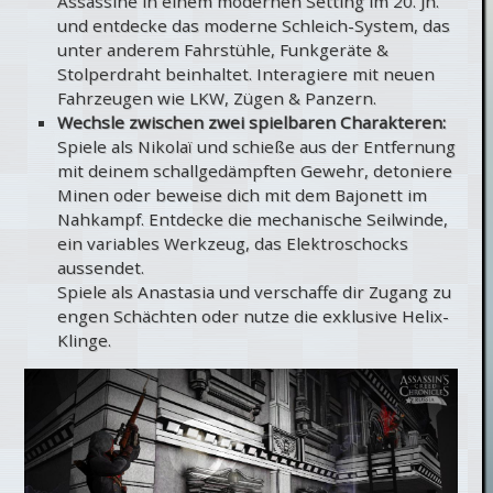
Assassine in einem modernen Setting im 20. Jh.
und entdecke das moderne Schleich-System, das
unter anderem Fahrstühle, Funkgeräte &
Stolperdraht beinhaltet. Interagiere mit neuen
Fahrzeugen wie LKW, Zügen & Panzern.
Wechsle zwischen zwei spielbaren Charakteren:
Spiele als Nikolaï und schieße aus der Entfernung
mit deinem schallgedämpften Gewehr, detoniere
Minen oder beweise dich mit dem Bajonett im
Nahkampf. Entdecke die mechanische Seilwinde,
ein variables Werkzeug, das Elektroschocks
aussendet.
Spiele als Anastasia und verschaffe dir Zugang zu
engen Schächten oder nutze die exklusive Helix-
Klinge.