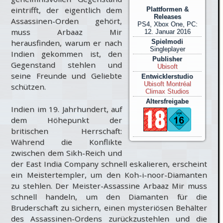
eintrifft, der eigentlich dem
Plattformen &
Releases
Assassinen-Orden gehört,
PS4, Xbox One, PC:
muss Arbaaz Mir
12. Januar 2016
herausfinden, warum er nach
Spielmodi
Singleplayer
Indien gekommen ist, den
Publisher
Gegenstand stehlen und
Ubisoft
seine Freunde und Geliebte
Entwicklerstudio
Ubisoft Montréal
schützen.
Climax Studios
Altersfreigabe
Indien im 19. Jahrhundert, auf
dem Höhepunkt der
britischen Herrschaft:
Während die Konflikte
zwischen dem Sikh-Reich und
der East India Company schnell eskalieren, erscheint
ein Meistertempler, um den Koh-i-noor-Diamanten
zu stehlen. Der Meister-Assassine Arbaaz Mir muss
schnell handeln, um den Diamanten für die
Bruderschaft zu sichern, einen mysteriösen Behälter
des Assassinen-Ordens zurückzustehlen und die