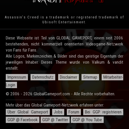
Assassin's Creed is a trademark or registered trademark of
Ubisoft Entertainment
.
Diese Webseite ist Teil von GLOBAL GAMEPORT, einem seit 2006
bestehenden, nicht kommerziell orientierten Videogame-Netzwerk
von Fans für Fans.
Alle Logos, Markenzeichen & Bilder sind das geistige Eigentum der
jeweiligen Inhaber. Dieses Theme wurde von Valkum & vandit
erstellt.
Impressum
Datenschutz
Disclaimer
Sitemap
Mitarbeiter-
Login
© 2006 - 2026 GlobalGameport.com - Alle Rechte vorbehalten.
Mehr über das Global Gameport-Netzwerk erfahren unter:
Über Global Gameport
Jobs
Forum
Bei GGP registrieren
GGP @ Facebook
GGP @ Twitter
GGP @ You Tube