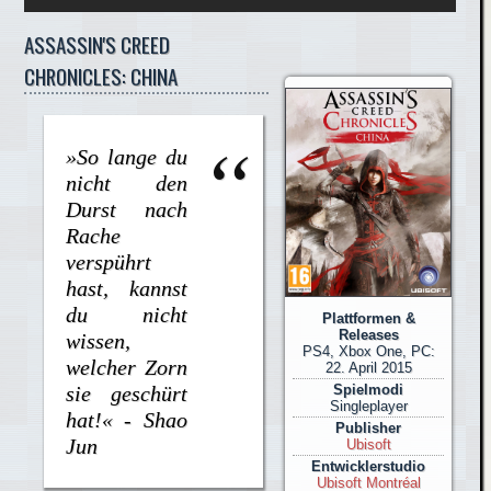
ASSASSIN'S CREED
CHRONICLES: CHINA
»So lange du
nicht den
Durst nach
Rache
verspührt
hast, kannst
du nicht
Plattformen &
Releases
wissen,
PS4, Xbox One, PC:
welcher Zorn
22. April 2015
sie geschürt
Spielmodi
Singleplayer
hat!« - Shao
Publisher
Jun
Ubisoft
Entwicklerstudio
Ubisoft Montréal