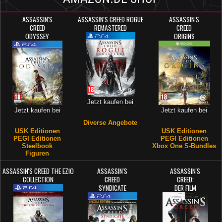
ASSASSIN'S
ASSASSIN'S CREED ROGUE
ASSASSIN'S
CREED
REMASTERED
CREED
ODYSSEY
ORIGINS
Jetzt kaufen bei
Jetzt kaufen bei
Jetzt kaufen bei
Diverse Angebote
USK Editionen
USK Editionen
PEGI Editionen
PEGI Editionen
Steelbook
Xbox One S-Bundles
Figuren
ASSASSIN'S CREED THE EZIO
ASSASSIN'S
ASSASSIN'S
COLLECTION
CREED
CREED:
SYNDICATE
DER FILM