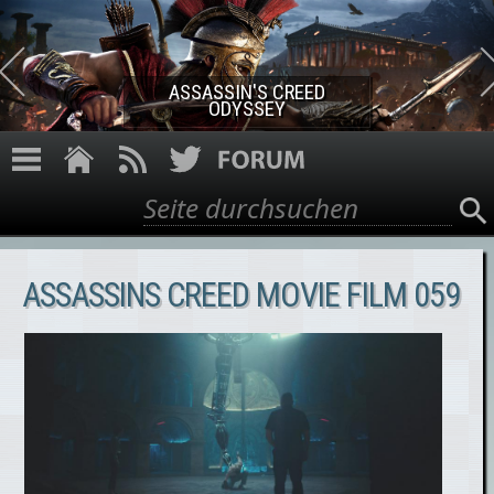
Direkt zum Inhalt
ASSASSIN'S CREED ROGUE
REMASTERED
Suche
Suchformular
ASSASSINS CREED MOVIE FILM 059