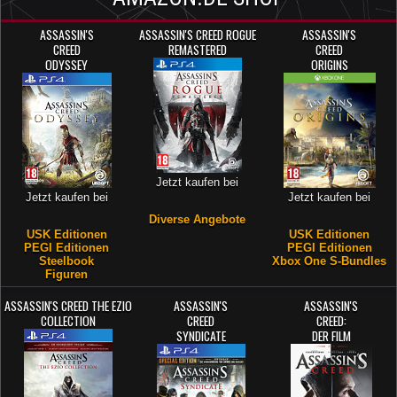
ASSASSIN'S
ASSASSIN'S CREED ROGUE
ASSASSIN'S
CREED
REMASTERED
CREED
ODYSSEY
ORIGINS
Jetzt kaufen bei
Jetzt kaufen bei
Jetzt kaufen bei
Diverse Angebote
USK Editionen
USK Editionen
PEGI Editionen
PEGI Editionen
Steelbook
Xbox One S-Bundles
Figuren
ASSASSIN'S CREED THE EZIO
ASSASSIN'S
ASSASSIN'S
COLLECTION
CREED
CREED:
SYNDICATE
DER FILM