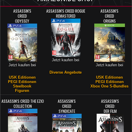
ASSASSIN'S
ASSASSIN'S CREED ROGUE
ASSASSIN'S
CREED
REMASTERED
CREED
ODYSSEY
ORIGINS
Jetzt kaufen bei
Jetzt kaufen bei
Jetzt kaufen bei
Diverse Angebote
USK Editionen
USK Editionen
PEGI Editionen
PEGI Editionen
Steelbook
Xbox One S-Bundles
Figuren
ASSASSIN'S CREED THE EZIO
ASSASSIN'S
ASSASSIN'S
COLLECTION
CREED
CREED:
SYNDICATE
DER FILM