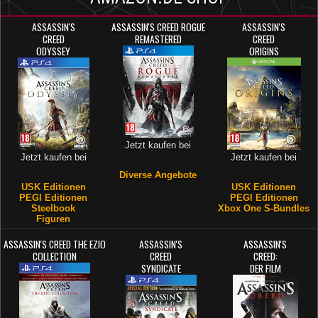
ASSASSIN'S
ASSASSIN'S CREED ROGUE
ASSASSIN'S
CREED
REMASTERED
CREED
ODYSSEY
ORIGINS
Jetzt kaufen bei
Jetzt kaufen bei
Jetzt kaufen bei
Diverse Angebote
USK Editionen
USK Editionen
PEGI Editionen
PEGI Editionen
Steelbook
Xbox One S-Bundles
Figuren
ASSASSIN'S CREED THE EZIO
ASSASSIN'S
ASSASSIN'S
COLLECTION
CREED
CREED:
SYNDICATE
DER FILM