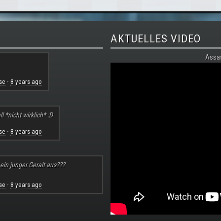
AKTUELLES VIDEO
Assa
se
8 years ago
·
l *nicht wirklich* :D
se
8 years ago
·
 ein junger Geralt aus???
se
8 years ago
·