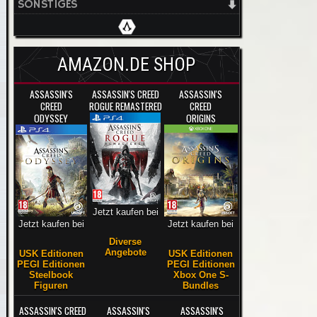
SONSTIGES
AMAZON.DE SHOP
ASSASSIN'S
ASSASSIN'S CREED
ASSASSIN'S
CREED
ROGUE REMASTERED
CREED
ODYSSEY
ORIGINS
Jetzt kaufen bei
Jetzt kaufen bei
Jetzt kaufen bei
Diverse
Angebote
USK Editionen
USK Editionen
PEGI Editionen
PEGI Editionen
Steelbook
Xbox One S-
Figuren
Bundles
ASSASSIN'S CREED
ASSASSIN'S
ASSASSIN'S