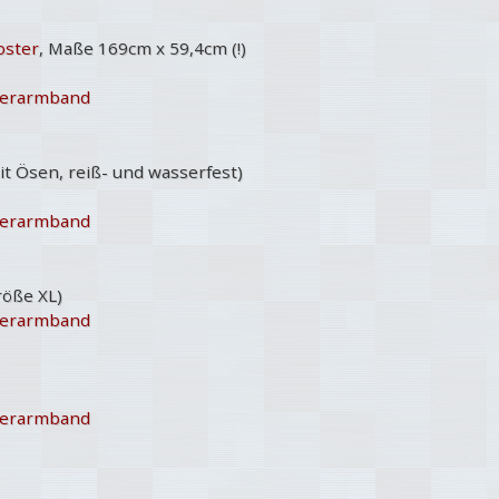
oster
, Maße 169cm x 59,4cm (!)
ederarmband
t Ösen, reiß- und wasserfest)
ederarmband
öße XL)
ederarmband
ederarmband