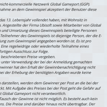
s nicht-kommerzielle Netzwerk Global Gameport (GGP).
ilnahme an dem Gewinnspiel akzeptiert der Benutzer diese
das 13. Lebensjahr vollendet haben, mit Wohnsitz in
. Angestellte der Firma Ubisoft sowie Mitarbeiter von Global
 und Umsetzung dieses Gewinnspiels beteiligte Personen
Teilnehmer des Gewinnspiels ist diejenige Person, der die E-
ung zum Gewinnspiel angegeben worden ist. Es ist pro
 Eine regelwidrige oder wiederholte Teilnahme eines
rtigen Ausschluss zur Folge.
 beschriebenen Preise vergeben.
ah unter Verwendung der bei der Anmeldung gemachten
ewinner hat den Erhalt der Gewinnbenachrichtigung nicht
, bei der Erhebung der benötigten Angaben wurde keine
n darstellen, werden dem Gewinner per Post an die bei der
 Mit Aufgabe des Preises bei der Post geht die Gefahr auf
t Global Gameport nicht verantwortlich.
ausch der Gewinne ist nicht möglich. Es besteht auch kein
s. Die Preise sind darüber hinaus nicht übertragbar. Der