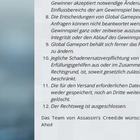
Gewinner akzeptiert notwendige Ãnderu
Einflussbereichs der am Gewinnspiel be
Die Entscheidungen von Global Gameport
Anfragen können nicht beantwortet werde
Gewinnspiel ganz oder zeitweise auszuse
Integrität oder den Ablauf des Gewinnsp
Global Gameport behält sich ferner das
zu ändern.
Jegliche Schadenersatzverpflichtung von
Erfüllungsgehilfen aus oder im Zusamm
Rechtsgrund, ist, soweit gesetzlich zuläss
beschränkt.
Die für den Versand erforderlichen Daten
weder gespeichert, noch an Dritte weit
gelöscht.
Der Rechtsweg ist ausgeschlossen.
Das Team von Assassin’s Creed.de wüns
Ahoi!