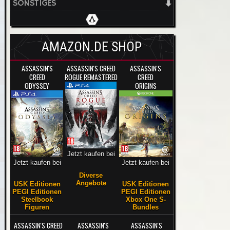
SONSTIGES
AMAZON.DE SHOP
ASSASSIN'S
ASSASSIN'S CREED
ASSASSIN'S
CREED
ROGUE REMASTERED
CREED
ODYSSEY
ORIGINS
Jetzt kaufen bei
Jetzt kaufen bei
Jetzt kaufen bei
Diverse
Angebote
USK Editionen
USK Editionen
PEGI Editionen
PEGI Editionen
Steelbook
Xbox One S-
Figuren
Bundles
ASSASSIN'S CREED
ASSASSIN'S
ASSASSIN'S