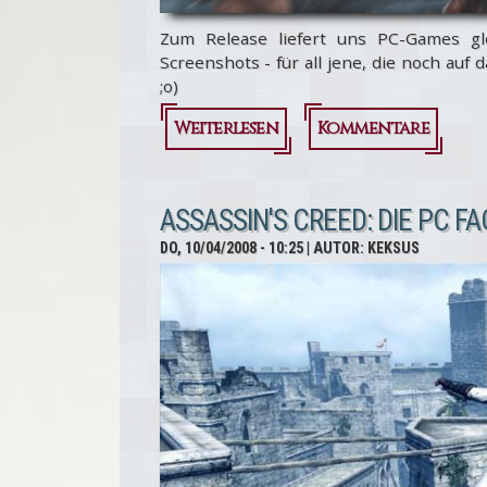
Zum Release liefert uns PC-Games 
Screenshots - für all jene, die noch auf
;o)
Weiterlesen
über
Kommentare
Assassin's
Creed: 50
ASSASSIN'S CREED: DIE PC FA
neue
DO, 10/04/2008 - 10:25
| AUTOR:
KEKSUS
Screenshots