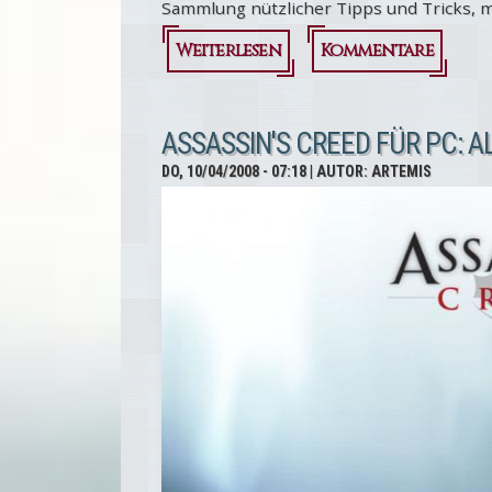
Sammlung nützlicher Tipps und Tricks, m
Weiterlesen
über
Kommentare
Assassin's
Creed
ASSASSIN'S CREED FÜR PC: AL
für PC:
DO, 10/04/2008 - 07:18
| AUTOR:
ARTEMIS
Tuning
Special