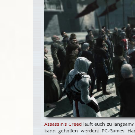
Assassin's Creed
läuft euch zu langsam? 
kann geholfen werden! PC-Games Hard