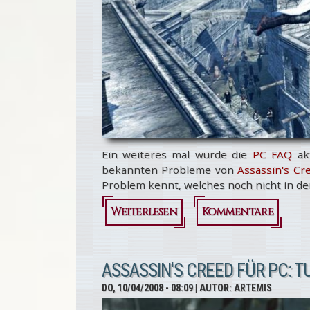
Ein weiteres mal wurde die
PC FAQ
akt
bekannten Probleme von
Assassin's Cr
Problem kennt, welches noch nicht in d
Weiterlesen
über
Kommentare
Assassin's
Creed:
ASSASSIN'S CREED FÜR PC: T
Die PC
DO, 10/04/2008 - 08:09
| AUTOR:
ARTEMIS
FAQ