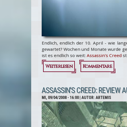
Endlich, endlich der 10. April - wie la
gewartet? Wochen und Monate wurde gefie
ist es endlich so weit:
Assassin's Creed
st
Weiterlesen
über
Kommentare
Assassin's
Creed
ASSASSIN'S CREED: REVIEW
für PC:
MI, 09/04/2008 - 16:00
| AUTOR:
ARTEMIS
Altair is
back
again!