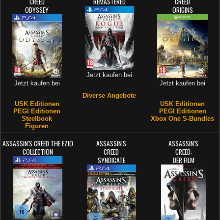
CREED
REMASTERED
CREED
ODYSSEY
ORIGINS
Jetzt kaufen bei
Jetzt kaufen bei
Jetzt kaufen bei
Diverse Angebote
USK Editionen
USK Editionen
PEGI Editionen
PEGI Editionen
Steelbook
Xbox One S-Bundles
Figuren
ASSASSIN'S CREED THE EZIO
ASSASSIN'S
ASSASSIN'S
COLLECTION
CREED
CREED:
SYNDICATE
DER FILM