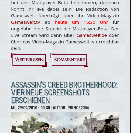
bei der Multiplayer-Beta teilnehmen, dennoch
könnt ihr live dabei sein. Die Redaktion von
Gameswelt überträgt über ihr Video-Magazin
Gameswelt.tv
ab
heute um 16:30 Uhr
für
ungefähr eine Stunde die Multplayer-Beta. Der
Live-Stream wird dann über
Gameswelt.de
oder
über das Video-Magazin Gameswelt.tv erreichbar
sein.
Weiterlesen
über Assassin's
Kommentare
Creed
Brotherhood:
ASSASSIN'S CREED BROTHERHOOD:
VIER NEUE SCREENSHOTS
MP-Beta Live-
ERSCHIENEN
Stream & Beta-
MI, 29/09/2010 - 00:38
| AUTOR:
PRINCE2004
Key-
Verlosung