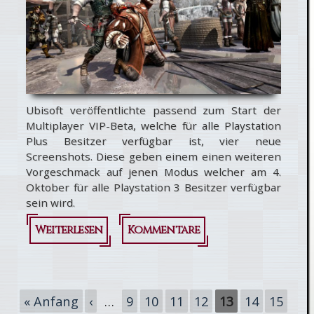
Ubisoft veröffentlichte passend zum Start der
Multiplayer VIP-Beta, welche für alle Playstation
Plus Besitzer verfügbar ist, vier neue
Screenshots. Diese geben einem einen weiteren
Vorgeschmack auf jenen Modus welcher am 4.
Oktober für alle Playstation 3 Besitzer verfügbar
sein wird.
Weiterlesen
über Assassin's
Kommentare
Creed
Brotherhood:
Seiten
« Anfang
‹
…
9
10
11
12
13
14
15
Vier neue