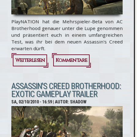
PlayNATION hat die Mehrspieler-Beta von AC
Brotherhood genauer unter die Lupe genommen
und präsentiert euch in einem umfangreichen
Test, was ihr bei dem neuen Assassin's Creed
erwarten dürft.
Weiterlesen
über Assassin's
Kommentare
Creed
Brotherhood:
ASSASSIN'S CREED BROTHERHOOD:
EXOTIC GAMEPLAY TRAILER
Test der Beta
SA, 02/10/2010 - 16:59
| AUTOR:
SHADOW
von
playNATION