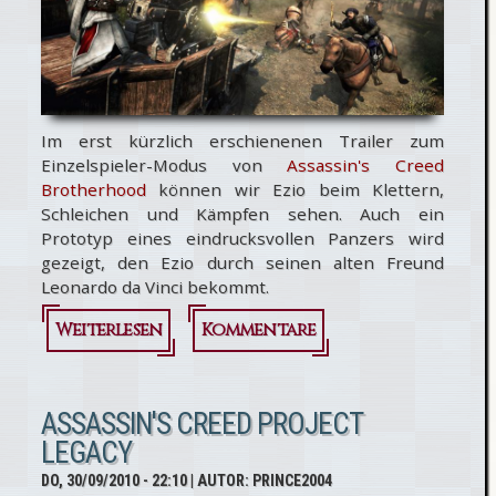
Im erst kürzlich erschienenen Trailer zum
Einzelspieler-Modus von
Assassin's Creed
Brotherhood
können wir Ezio beim Klettern,
Schleichen und Kämpfen sehen. Auch ein
Prototyp eines eindrucksvollen Panzers wird
gezeigt, den Ezio durch seinen alten Freund
Leonardo da Vinci bekommt.
Weiterlesen
über Assassin's
Kommentare
Creed
Brotherhood:
ASSASSIN'S CREED PROJECT
LEGACY
Exotic
DO, 30/09/2010 - 22:10
| AUTOR:
PRINCE2004
Gameplay