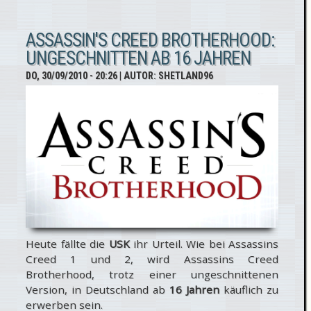
Assassin's
Creed
ASSASSIN'S CREED BROTHERHOOD:
UNGESCHNITTEN AB 16 JAHREN
Project
DO, 30/09/2010 - 20:26
| AUTOR:
SHETLAND96
Legacy
Heute fällte die
USK
ihr Urteil. Wie bei Assassins
Creed 1 und 2, wird Assassins Creed
Brotherhood, trotz einer ungeschnittenen
Version, in Deutschland ab
16 Jahren
käuflich zu
erwerben sein.