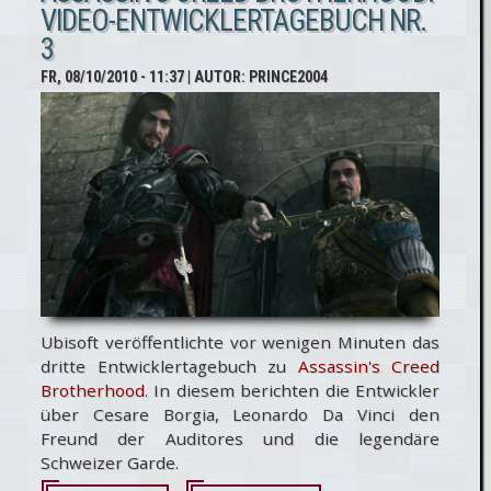
VIDEO-ENTWICKLERTAGEBUCH NR.
zu Assassin's
3
Creed:
FR, 08/10/2010 - 11:37
| AUTOR:
PRINCE2004
Brotherhood
Ubisoft veröffentlichte vor wenigen Minuten das
dritte Entwicklertagebuch zu
Assassin's Creed
Brotherhood
. In diesem berichten die Entwickler
über Cesare Borgia, Leonardo Da Vinci den
Freund der Auditores und die legendäre
Schweizer Garde.