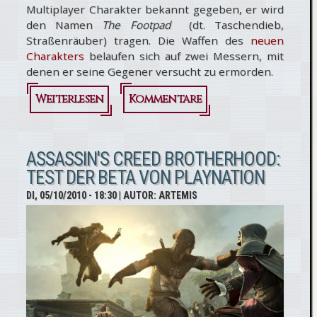
Multiplayer Charakter bekannt gegeben, er wird
den Namen
The Footpad
(dt. Taschendieb,
Straßenräuber) tragen. Die Waffen des
neuen
Charakters
belaufen sich auf zwei Messern, mit
denen er seine Gegener versucht zu ermorden.
Weiterlesen
über Assassin's
Kommentare
Creed
Brotherhood:
ASSASSIN'S CREED BROTHERHOOD:
TEST DER BETA VON PLAYNATION
Neuer
DI, 05/10/2010 - 18:30
| AUTOR:
ARTEMIS
Multiplayer-
Charakter "Der
Straßenräuber"