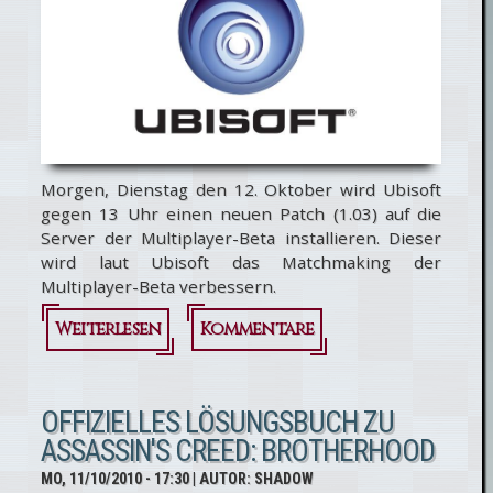
Morgen, Dienstag den 12. Oktober wird Ubisoft
gegen 13 Uhr einen neuen Patch (1.03) auf die
Server der Multiplayer-Beta installieren. Dieser
wird laut Ubisoft das Matchmaking der
Multiplayer-Beta verbessern.
Weiterlesen
über Assassin's
Kommentare
Creed
Brotherhood:
OFFIZIELLES LÖSUNGSBUCH ZU
ASSASSIN'S CREED: BROTHERHOOD
Multiplayer-
MO, 11/10/2010 - 17:30
| AUTOR:
SHADOW
Beta Patch 1.03