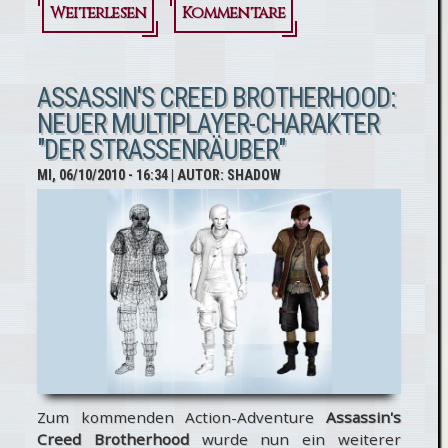
Weiterlesen
über Assassin's Creed
Kommentare
Brotherhood:
Video-
ASSASSIN'S CREED BROTHERHOOD:
NEUER MULTIPLAYER-CHARAKTER
Entwicklertagebuch
"DER STRASSENRÄUBER"
Nr. 3
MI, 06/10/2010 - 16:34
| AUTOR:
SHADOW
Zum kommenden Action-Adventure
Assassin's
Creed Brotherhood
wurde nun ein weiterer