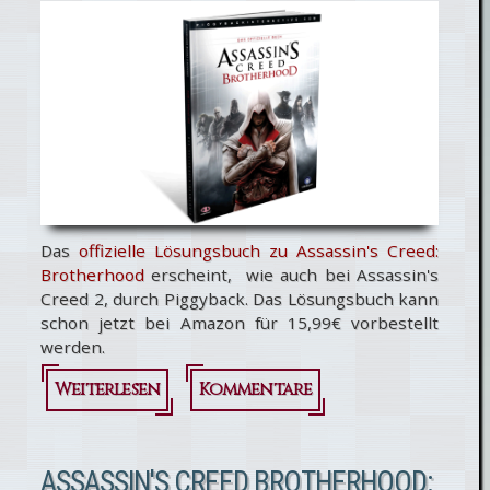
Das
offizielle Lösungsbuch zu Assassin's Creed:
Brotherhood
erscheint, wie auch bei Assassin's
Creed 2, durch Piggyback. Das Lösungsbuch kann
schon jetzt bei Amazon für 15,99€ vorbestellt
werden.
Weiterlesen
Kommentare
über
Offizielles
Lösungsbuch
ASSASSIN'S CREED BROTHERHOOD: