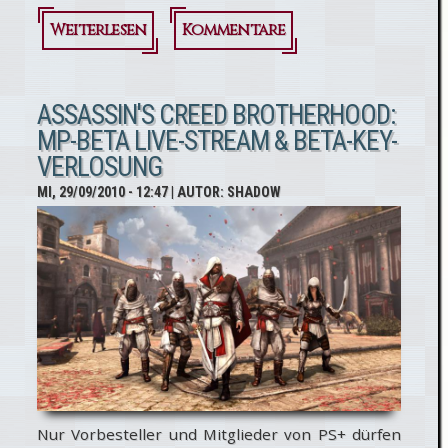
Weiterlesen
über Assassin's
Kommentare
Creed
Brotherhood:
ASSASSIN'S CREED BROTHERHOOD:
MP-BETA LIVE-STREAM & BETA-KEY-
Ungeschnitten
VERLOSUNG
ab 16 Jahren
MI, 29/09/2010 - 12:47
| AUTOR:
SHADOW
Nur Vorbesteller und Mitglieder von PS+ dürfen